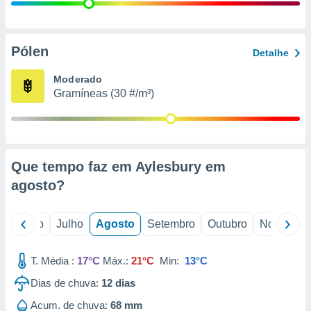
conteúdos.
ção
Pólen
Detalhe
ão através
de
Moderado
,
Gramíneas (30 #/m³)
 e
dos,
publicidade
s, estudos
Que tempo faz em Aylesbury em
a e
mento de
agosto
?
ossos 1199
o
Junho
Julho
Agosto
Setembro
Outubro
Novembro
eiros
T. Média :
17°C
Máx.:
21°C
Min:
13°C
Dias de chuva:
12
dias
Acum. de chuva:
68 mm