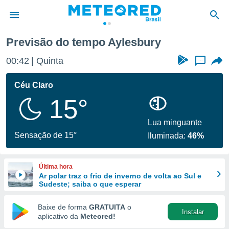
Previsão do tempo Aylesbury
de
00:42
Quinta
...
 da
tempo.com)
Céu Claro
do por
15°
is para
e as
 fornecidas
Lua minguante
 qualidade.
Sensação de 15°
Iluminada:
46%
r a este
s das
opções:
Última hora
Ar polar traz o frio de inverno de volta ao Sul e
ookies e
Sudeste; saiba o que esperar
 forma
Baixe de forma
GRATUITA
o
Instalar
e digital
aplicativo da
Meteored!
da,