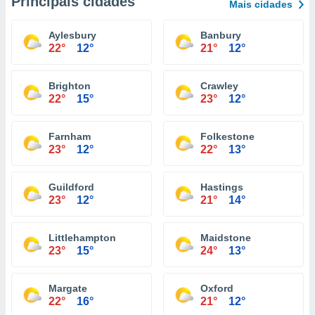
Principais cidades
Mais cidades
Aylesbury
Banbury
22°
12°
21°
12°
Brighton
Crawley
22°
15°
23°
12°
Farnham
Folkestone
23°
12°
22°
13°
Guildford
Hastings
23°
12°
21°
14°
Littlehampton
Maidstone
23°
15°
24°
13°
Margate
Oxford
22°
16°
21°
12°