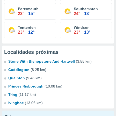
Portsmouth
Southampton
23°
15°
24°
13°
Tenterden
Windsor
23°
12°
23°
13°
Localidades próximas
Stone With Bishopstone And Hartwell
(3.55 km)
Cuddington
(8.25 km)
Quainton
(9.48 km)
Princes Risborough
(10.08 km)
Tring
(11.17 km)
Ivinghoe
(13.06 km)