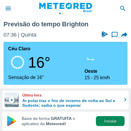
Previsão do tempo Brighton
de
07:36
Quinta
...
 da
tempo.com)
Céu Claro
do por
16°
is para
e as
 fornecidas
Oeste
 qualidade.
Sensação de 16°
15
25 km/h
r a este
s das
opções:
Última hora
Ar polar traz o frio de inverno de volta ao Sul e
ookies e
Sudeste; saiba o que esperar
 forma
Baixe de forma
GRATUITA
o
Instalar
e digital
aplicativo da
Meteored!
da,