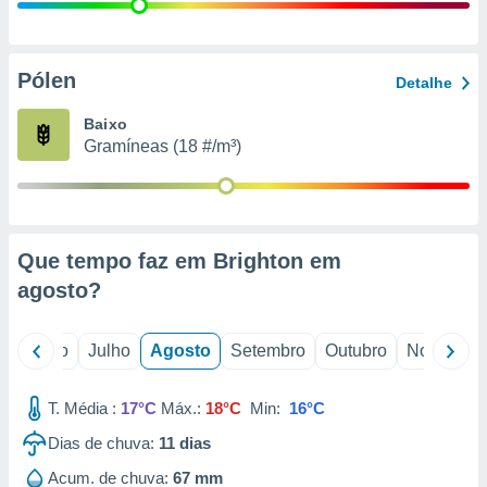
conteúdos.
ção
Pólen
Detalhe
ão através
de
Baixo
,
Gramíneas (18 #/m³)
 e
dos,
publicidade
s, estudos
Que tempo faz em Brighton em
a e
mento de
agosto
?
ossos 1199
o
Junho
Julho
Agosto
Setembro
Outubro
Novembro
eiros
T. Média :
17°C
Máx.:
18°C
Min:
16°C
Dias de chuva:
11
dias
Acum. de chuva:
67 mm