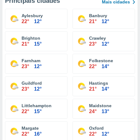
Principais cidades
Mais cidades
Aylesbury
Banbury
22°
12°
21°
12°
Brighton
Crawley
21°
15°
23°
12°
Farnham
Folkestone
23°
12°
22°
14°
Guildford
Hastings
23°
12°
21°
14°
Littlehampton
Maidstone
22°
15°
24°
13°
Margate
Oxford
22°
16°
22°
12°