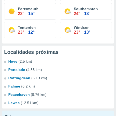
Portsmouth
Southampton
22°
15°
24°
13°
Tenterden
Windsor
23°
12°
23°
13°
Localidades próximas
Hove
(2.5 km)
Portslade
(4.83 km)
Rottingdean
(5.19 km)
Falmer
(6.2 km)
Peacehaven
(9.76 km)
Lewes
(12.51 km)