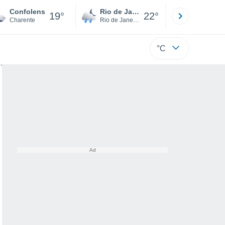
Confolens
Rio de Janeiro
São Paulo
19°
22°
Charente
Rio de Janeiro
São Paulo
°C