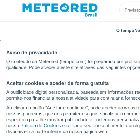
O tempo
No
Aviso de privacidade
O conteúdo da Meteored (tempo.com) foi preparado por profissio
qualidade. Pode aceder a este site através das seguintes opçõe
Aceitar cookies e aceder de forma gratuita
Início
França
Nova Aquitânia
Charente
Con
A publicidade digital personalizada, baseada em informações r
permite-nos financiar a nossa atividade para continuar a fornec
Previsão do tempo Con
Ao clicar no botão "Aceitar e continuar", pode aceder ao websit
nossos parceiros, que nos permitem seguir e analisar o compo
04:34
Sábado
específico para lhe mostrar publicidade e conteúdos persona
nossa
Política de Cookies
e retirar o seu consentimento a qua
disponível na parte inferior da nossa página web.
Nuvens dispersas