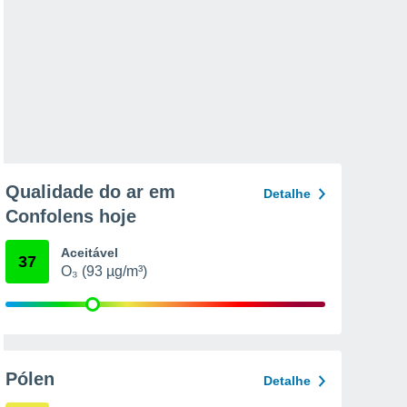
Qualidade do ar em
Detalhe
Confolens hoje
Aceitável
37
O₃ (93 µg/m³)
Pólen
Detalhe