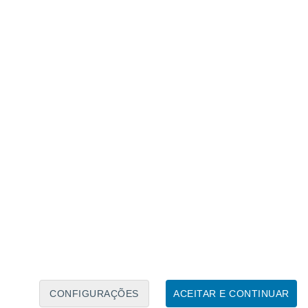
Caléndario Lunar
Seg
Ter
Qua
Qui
Sex
Sáb
Domo
8
9
10
11
12
13
14
15
16
17
18
19
20
21
CONFIGURAÇÕES
ACEITAR E CONTINUAR