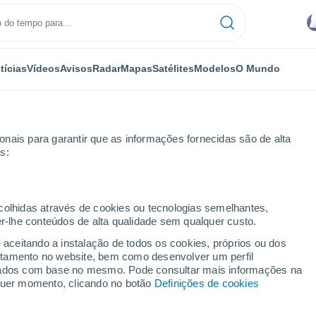
tícias
Vídeos
Avisos
Radar
Mapas
Satélites
Modelos
O Mundo
nais para garantir que as informações fornecidas são de alta
s:
folens
ecolhidas através de cookies ou tecnologias semelhantes,
er-lhe conteúdos de alta qualidade sem qualquer custo.
folens
e aceitando a instalação de todos os cookies, próprios ou dos
rtamento no website, bem como desenvolver um perfil
...
lizados com base no mesmo. Pode consultar mais informações na
lquer momento, clicando no botão
Definições de cookies
Por horas
Intervalos nublados nas
próximas horas