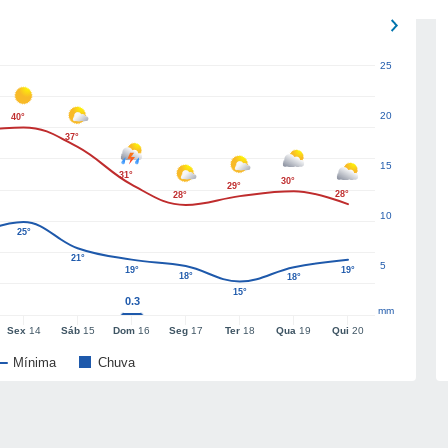
25
20
40°
37°
15
31°
30°
29°
28°
28°
10
25°
21°
5
19°
19°
18°
18°
15°
0.3
mm
Sex
14
Sáb
15
Dom
16
Seg
17
Ter
18
Qua
19
Qui
20
Mínima
Chuva