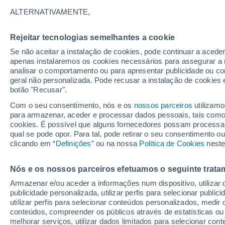
19°
ALTERNATIVAMENTE,
Rejeitar tecnologias semelhantes a cookie
Lua mingu
Se não aceitar a instalação de cookies, pode continuar a aced
Iluminada
Sensação de 19°
apenas instalaremos os cookies necessários para assegurar a 
analisar o comportamento ou para apresentar publicidade ou co
geral não personalizada. Pode recusar a instalação de cookies 
botão "Recusar".
Última hora
Chuva de mais de 100 mm, tempestades e
Com o seu consentimento, nós e os
nossos parceiros
utilizamo
vendavais ainda ameaçam o Sul
para armazenar, aceder e processar dados pessoais, tais como a
cookies. É possível que alguns fornecedores possam processa
O Tempo 1 - 7 Dias
Atualidade
Mapas de nuvens
qual se pode opor. Para tal, pode retirar o seu consentimento 
clicando em “
Definições
” ou na nossa
Política de Cookies
neste
Nós e os nossos parceiros efetuamos o seguinte trata
Amanhã
Segunda
Hoje
Armazenar e/ou aceder a informações num dispositivo, utilizar da
9 Ago.
10 Ago.
8 Ago.
publicidade personalizada, utilizar perfis para selecionar public
utilizar perfis para selecionar conteúdos personalizados, med
conteúdos, compreender os públicos através de estatísticas ou
melhorar serviços, utilizar dados limitados para selecionar cont
60%