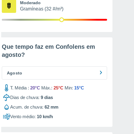
Moderado
Gramíneas (32 #/m³)
Que tempo faz em Confolens em
agosto
?
Agosto
T. Média :
20°C
Máx.:
25°C
Min:
15°C
Dias de chuva:
9
dias
Acum. de chuva:
62 mm
Vento médio:
10 km/h