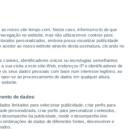
ante
er ao nosso site tempo.com. Neste caso, informamo-lo de que
:
24%
navegação no website, mas não utilizaremos cookies para
nteúdos personalizados, embora possa visualizar publicidade
e aceder ao nosso website através desta assinatura, clicando no
s cookies, identificadores únicos ou tecnologias semelhantes
 sua visita a este sitio Web, endereços IP e identificadores de
r os seus dados pessoais com base num interesse legítimo, ao
Radar de Chuva
Satélites
Modelos
ou opor-se ao processamento de dados em qualquer altura,
 website.
mento de dados:
Terça
Quarta
Quinta
Sexta
dos limitados para selecionar publicidade, criar perfis para
11 Ago.
12 Ago.
13 Ago.
14 Ago.
idade personalizada, criar perfis para personalizar conteúdos,
ir o desempenho da publicidade, medir o desempenho dos
 combinações de dados de diferentes fontes, desenvolver e
eúdos.