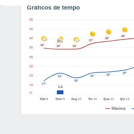
Gráficos de tempo
50
45
39°
40
38°
37°
35°
34°
34°
35
30
25
23°
22°
20
21°
21°
19°
17°
15
1.4
°C
Sáb
8
Dom
9
Seg
10
Ter
11
Qua
12
Qui
13
Máxima