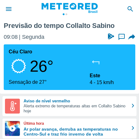
Previsão do tempo Collalto Sabino
de
09:08
Segunda
...
 da
tempo.com)
Céu Claro
do por
26°
is para
e as
 fornecidas
Este
 qualidade.
Sensação de 27°
4
15 km/h
r a este
s das
opções:
Aviso de nível vermelho
Alerta extremo de temperaturas altas em Collalto Sabino
ookies e
hoje
 forma
Última hora
e digital
Ar polar avança, derruba as temperaturas no
Centro-Sul e traz frio inverno de volta
da,