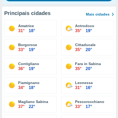
Principais cidades
Mais cidades
Amatrice
Antrodoco
31°
18°
35°
19°
Borgorose
Cittaducale
33°
19°
35°
20°
Contigliano
Fara in Sabina
36°
19°
35°
20°
Fiamignano
Leonessa
34°
18°
31°
16°
Magliano Sabina
Pescorocchiano
37°
22°
33°
17°