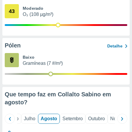
conteúdos.
Moderado
43
O₃ (108 µg/m³)
ção
ão através
de
,
 e
Pólen
Detalhe
dos,
Baixo
publicidade
Gramíneas (7 #/m³)
s, estudos
a e
mento de
ossos 1199
Que tempo faz em Collalto Sabino em
eiros
agosto
?
o
Junho
Julho
Agosto
Setembro
Outubro
Novembro