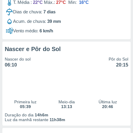
T. Média :
22°C
Máx.:
27°C
Min:
16°C
Dias de chuva:
7
dias
Acum. de chuva:
39 mm
Vento médio:
6 km/h
Nascer e Pôr do Sol
Nascer do sol
Pôr do Sol
06:10
20:15
Primeira luz
Meio-dia
Última luz
05:39
13:13
20:46
Duração do dia
14h6m
Luz da manhã restante
11h38m