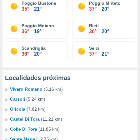
Poggio Bustone
Poggio Mirteto
35°
21°
37°
20°
Poggio Moiano
Rieti
36°
19°
36°
20°
Scandriglia
Selci
36°
20°
37°
21°
Localidades próximas
Vivaro Romano
(5.16 km)
Carsoli
(5.24 km)
Oricola
(7.82 km)
Castel Di Tora
(11.21 km)
Colle Di Tora
(11.85 km)
Sante Marie
(12.75 km)