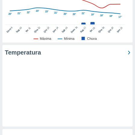
o qual se
ara tal,
23°
23°
22°
21°
21°
21°
20°
20°
20°
19°
 o seu
18°
18°
17°
to ou opor-
essamento
16
12
19
9
10
15
17
13
14
20
21
18
11
Dom
Dom
Qua
Qua
Seg
Sáb
Seg
Qui
Sex
Qui
Sex
Ter
Ter
m qualquer
ando em “
Máxima
Mínima
Chuva
 ou na
Temperatura
 Cookies
te.
 nossos
s o
o de
e/ou aceder
ões num
utilizar
ados para
publicidade,