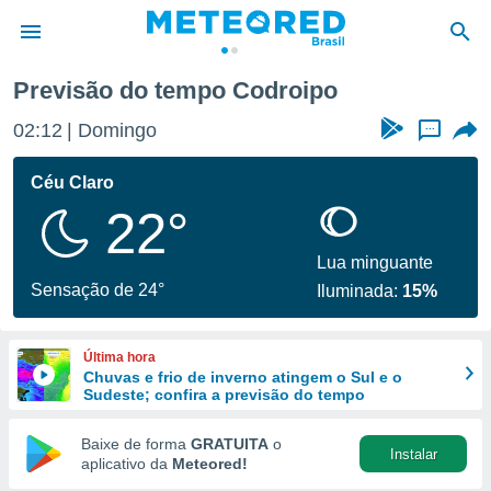
Previsão do tempo Codroipo
de
02:12
Domingo
...
 da
tempo.com)
Céu Claro
do por
22°
is para
e as
 fornecidas
Lua minguante
 qualidade.
Sensação de 24°
Iluminada:
15%
r a este
s das
opções:
Última hora
Chuvas e frio de inverno atingem o Sul e o
ookies e
Sudeste; confira a previsão do tempo
 forma
Baixe de forma
GRATUITA
o
Instalar
e digital
aplicativo da
Meteored!
da,