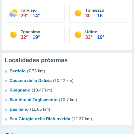
Tarvisio
Tolmezzo
29°
14°
30°
16°
Tricesimo
Udine
32°
19°
33°
19°
Localidades próximas
Bertiolo
(7.75 km)
Casarsa della Delizia
(10.42 km)
Rivignano
(10.47 km)
San Vito al Tagliamento
(10.7 km)
Basiliano
(11.86 km)
San Giorgio della Richinvelda
(12.37 km)