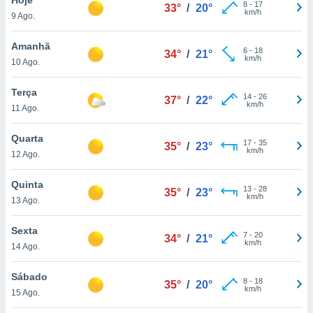
para lhe
8
-
17
33°
/
20°
km/h
9 Ago.
licidade e
ados com
Amanhã
6
-
18
34°
/
21°
esmo. Pode
km/h
10 Ago.
ais
s na nossa
Terça
14
-
26
 Cookies
e
37°
/
22°
km/h
11 Ago.
u
nto a
omento,
Quarta
17
-
35
35°
/
23°
 botão
km/h
12 Ago.
de cookies
na parte
Quinta
13
-
28
nossa
35°
/
23°
km/h
13 Ago.
.
Sexta
IVAMENTE,
7
-
20
34°
/
21°
km/h
14 Ago.
as
Sábado
8
-
18
35°
/
20°
tes a
km/h
15 Ago.