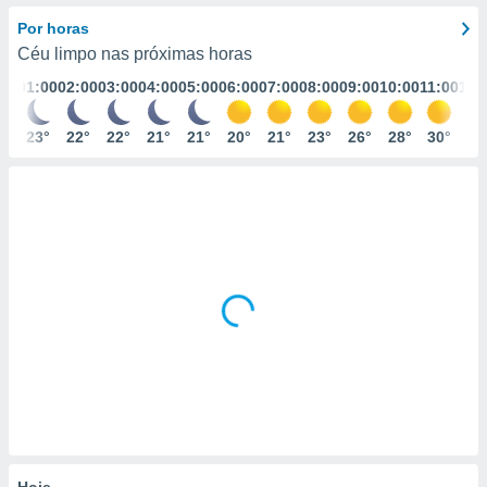
m
 recolhidas
Por horas
cookies ou
Céu limpo nas próximas horas
01:00
02:00
03:00
04:00
05:00
06:00
07:00
08:00
09:00
10:00
11:00
12:
, permite-
ar a nossa
ara
23°
22°
22°
21°
21°
20°
21°
23°
26°
28°
30°
31
ACEITAR
 fornecer-
E
os de alta
CONTINUAR
sem
sto.
CONFIGURAÇÕES
o botão
ontinuar",
r ao
itando a
de todos os
óprios ou
parceiros,
rmitem
lisar o
nto no
em como
 um perfil
Hoje