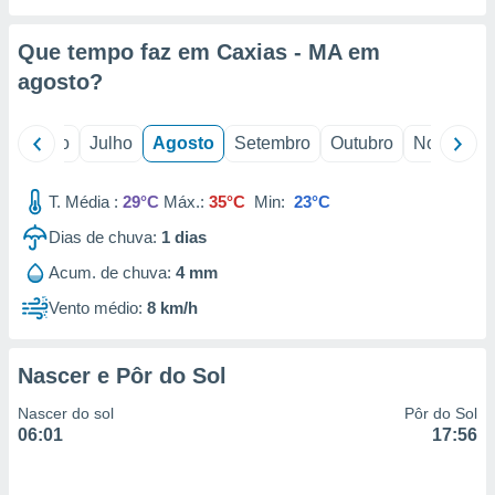
conteúdos.
Que tempo faz em Caxias - MA em
ção
agosto
?
ão através
de
,
o
Junho
Julho
Agosto
Setembro
Outubro
Novembro
 e
T. Média :
29°C
Máx.:
35°C
Min:
23°C
dos,
publicidade
Dias de chuva:
1
dias
s, estudos
a e
Acum. de chuva:
4 mm
mento de
Vento médio:
8 km/h
ossos 1199
eiros
Nascer e Pôr do Sol
Nascer do sol
Pôr do Sol
06:01
17:56