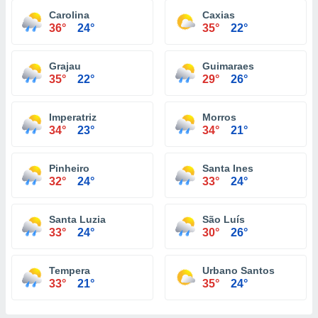
Carolina
Caxias
36°
24°
35°
22°
Grajau
Guimaraes
35°
22°
29°
26°
Imperatriz
Morros
34°
23°
34°
21°
Pinheiro
Santa Ines
32°
24°
33°
24°
Santa Luzia
São Luís
33°
24°
30°
26°
Tempera
Urbano Santos
33°
21°
35°
24°