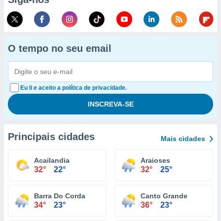
O tempo no seu email
Eu li e aceito a política de privacidade.
Principais cidades
Mais cidades
Acailandia
Araioses
32°
22°
32°
25°
Barra Do Corda
Canto Grande
34°
23°
36°
23°