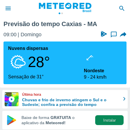
Previsão do tempo Caxias - MA
de
09:00
Domingo
...
 da
tempo.com)
Nuvens dispersas
do por
28°
is para
e as
 fornecidas
Nordeste
 qualidade.
Sensação de 31°
9
24 km/h
r a este
s das
opções:
Última hora
Chuvas e frio de inverno atingem o Sul e o
ookies e
Sudeste; confira a previsão do tempo
 forma
Baixe de forma
GRATUITA
o
Instalar
e digital
aplicativo da
Meteored!
da,