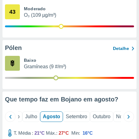
conteúdos.
Moderado
43
O₃ (109 µg/m³)
ção
ão através
de
,
 e
Pólen
Detalhe
dos,
Baixo
publicidade
Gramíneas (9 #/m³)
s, estudos
a e
mento de
ossos 1199
Que tempo faz em Bojano em
agosto
?
eiros
o
Junho
Julho
Agosto
Setembro
Outubro
Novembro
T. Média :
21°C
Máx.:
27°C
Min:
16°C