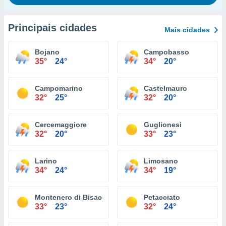
Principais cidades
Mais cidades
Bojano
Campobasso
35°
24°
34°
20°
Campomarino
Castelmauro
32°
25°
32°
20°
Cercemaggiore
Guglionesi
32°
20°
33°
23°
Larino
Limosano
34°
24°
34°
19°
Montenero di Bisaccia
Petacciato
33°
23°
32°
24°