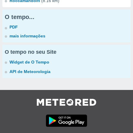
Roccamandolfi
(8.16 km)
O tempo...
PDF
mais informações
O tempo no seu Site
Widget de O Tempo
API de Meteorologia