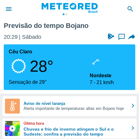
Previsão do tempo Bojano
de
20:29
Sábado
...
 da
tempo.com)
Céu Claro
do por
28°
is para
e as
 fornecidas
Nordeste
 qualidade.
Sensação de 29°
7
21 km/h
r a este
s das
opções:
Aviso de nível laranja
Alerta importante de temperaturas altas em Bojano hoje
ookies e
 forma
Última hora
e digital
Chuvas e frio de inverno atingem o Sul e o
Sudeste; confira a previsão do tempo
da,