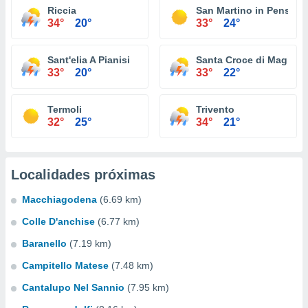
Riccia
San Martino in Pensilis
34°
20°
33°
24°
Sant'elia A Pianisi
Santa Croce di Maglian
33°
20°
33°
22°
Termoli
Trivento
32°
25°
34°
21°
Localidades próximas
Macchiagodena
(6.69 km)
Colle D'anchise
(6.77 km)
Baranello
(7.19 km)
Campitello Matese
(7.48 km)
Cantalupo Nel Sannio
(7.95 km)