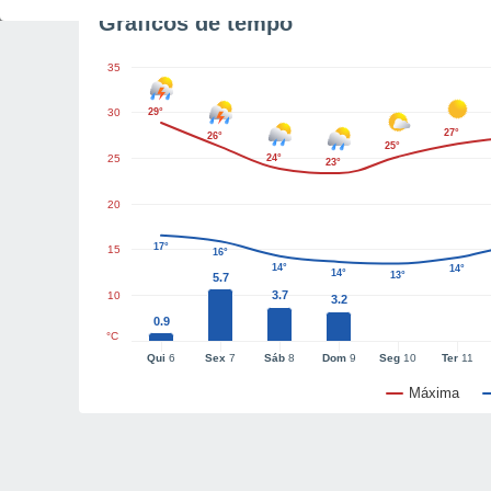
Gráficos de tempo
35
30
29°
27°
26°
25°
25
24°
23°
20
17°
15
16°
14°
14°
14°
13°
5.7
3.7
10
3.2
0.9
°C
Qui
6
Sex
7
Sáb
8
Dom
9
Seg
10
Ter
11
Máxima