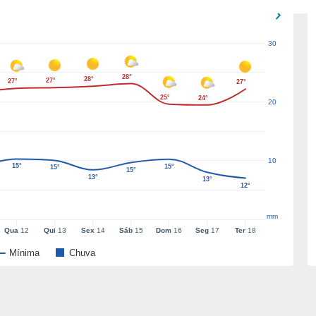
30
28°
28°
27°
27°
27°
25°
24°
20
10
15°
15°
15°
15°
13°
13°
12°
mm
Qua
12
Qui
13
Sex
14
Sáb
15
Dom
16
Seg
17
Ter
18
Mínima
Chuva