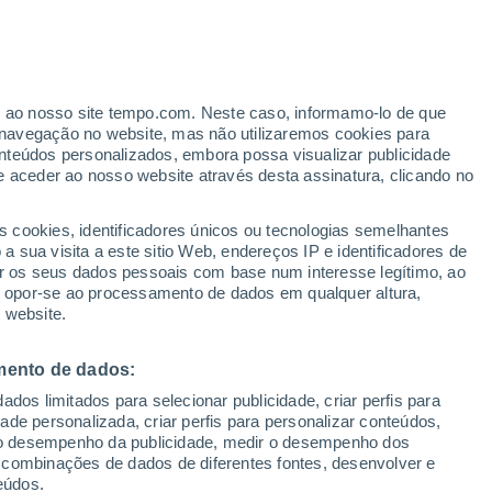
Aviso de nível amarelo
Alerta moderado de chuva em Beliş
hoje
ante
er ao nosso site tempo.com. Neste caso, informamo-lo de que
:
47%
navegação no website, mas não utilizaremos cookies para
nteúdos personalizados, embora possa visualizar publicidade
e aceder ao nosso website através desta assinatura, clicando no
 e
s cookies, identificadores únicos ou tecnologias semelhantes
 sua visita a este sitio Web, endereços IP e identificadores de
r os seus dados pessoais com base num interesse legítimo, ao
ura
Radar de Chuva
Satélites
Modelos
ou opor-se ao processamento de dados em qualquer altura,
 website.
mento de dados:
omingo
Segunda
Terça
Quarta
dos limitados para selecionar publicidade, criar perfis para
9 Ago.
10 Ago.
11 Ago.
12 Ago.
idade personalizada, criar perfis para personalizar conteúdos,
ir o desempenho da publicidade, medir o desempenho dos
 combinações de dados de diferentes fontes, desenvolver e
eúdos.
80%