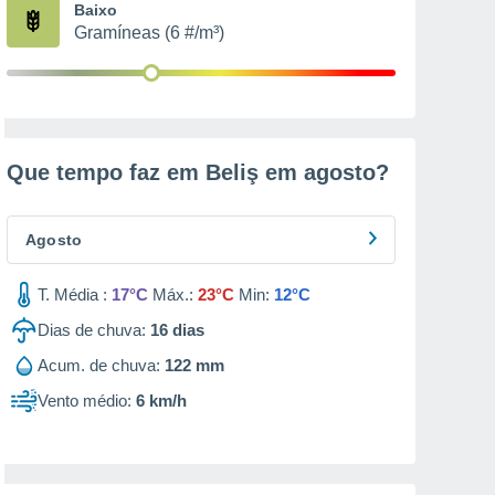
Baixo
Gramíneas (6 #/m³)
Que tempo faz em Beliş em
agosto
?
Agosto
T. Média :
17°C
Máx.:
23°C
Min:
12°C
Dias de chuva:
16
dias
Acum. de chuva:
122 mm
Vento médio:
6 km/h