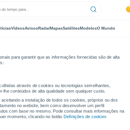
tícias
Vídeos
Avisos
Radar
Mapas
Satélites
Modelos
O Mundo
nais para garantir que as informações fornecidas são de alta
s:
ecolhidas através de cookies ou tecnologias semelhantes,
er-lhe conteúdos de alta qualidade sem qualquer custo.
iş
e aceitando a instalação de todos os cookies, próprios ou dos
rtamento no website, bem como desenvolver um perfil
...
lizados com base no mesmo. Pode consultar mais informações na
lquer momento, clicando no botão
Definições de cookies
Por horas
Intervalos nublados nas
próximas horas