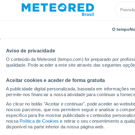
O tempo
No
Aviso de privacidade
O conteúdo da Meteored (tempo.com) foi preparado por profissio
qualidade. Pode aceder a este site através das seguintes opçõe
Aceitar cookies e aceder de forma gratuita
Início
Romênia
Cluj
Beliş
A publicidade digital personalizada, baseada em informações r
permite-nos financiar a nossa atividade para continuar a fornec
Previsão do tempo Bel
Ao clicar no botão "Aceitar e continuar", pode aceder ao websit
nossos parceiros, que nos permitem seguir e analisar o compo
05:27
Quinta
específico para lhe mostrar publicidade e conteúdos persona
nossa
Política de Cookies
e retirar o seu consentimento a qua
disponível na parte inferior da nossa página web.
Céu Claro