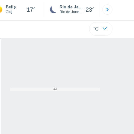
Beliş
Rio de Janeiro
São Paulo
17°
23°
Cluj
Rio de Janeiro
São Paulo
°C