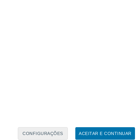
Caléndario Lunar
Seg
Ter
Qua
Qui
Sex
Sáb
Domo
6
7
8
9
10
11
12
13
14
15
16
17
18
19
CONFIGURAÇÕES
ACEITAR E CONTINUAR