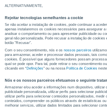
18°
ALTERNATIVAMENTE,
Rejeitar tecnologias semelhantes a cookie
Lua mingu
Se não aceitar a instalação de cookies, pode continuar a aced
Iluminada
Sensação de 18°
apenas instalaremos os cookies necessários para assegurar a 
analisar o comportamento ou para apresentar publicidade ou co
geral não personalizada. Pode recusar a instalação de cookies 
botão "Recusar".
Última hora
Ar polar traz o frio de inverno de volta ao Sul
Com o seu consentimento, nós e os
nossos parceiros
utilizamo
Sudeste; saiba o que esperar
para armazenar, aceder e processar dados pessoais, tais como a
cookies. É possível que alguns fornecedores possam processa
O Tempo 1 - 7 Dias
Atualidade
Mapas de temperat
qual se pode opor. Para tal, pode retirar o seu consentimento 
clicando em “
Definições
” ou na nossa
Política de Cookies
neste
Nós e os nossos parceiros efetuamos o seguinte trata
Amanhã
Sábado
D
Hoje
Armazenar e/ou aceder a informações num dispositivo, utilizar da
7 Ago.
8 Ago.
6 Ago.
publicidade personalizada, utilizar perfis para selecionar public
utilizar perfis para selecionar conteúdos personalizados, med
conteúdos, compreender os públicos através de estatísticas ou
melhorar serviços, utilizar dados limitados para selecionar cont
90%
90%
70%