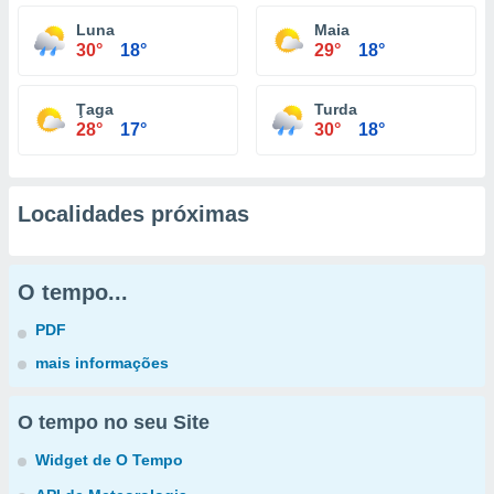
Luna
Maia
30°
18°
29°
18°
Ţaga
Turda
28°
17°
30°
18°
Localidades próximas
O tempo...
PDF
mais informações
O tempo no seu Site
Widget de O Tempo