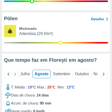
conteúdos.
ção
Pólen
Detalhe
ão através
de
Moderado
,
Artemísia (29 #/m³)
 e
dos,
publicidade
s, estudos
Que tempo faz em Floreşti em
agosto
?
a e
mento de
o
Junho
Julho
Agosto
Setembro
Outubro
Novembro
ossos 1199
eiros
T. Média :
19°C
Máx.:
25°C
Min:
13°C
Dias de chuva:
14
dias
Acum. de chuva:
90 mm
Vento médio:
6 km/h