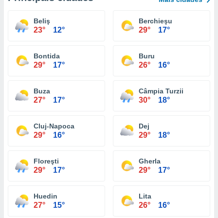
Beliş
Berchieşu
23°
12°
29°
17°
Bontida
Buru
29°
17°
26°
16°
Buza
Câmpia Turzii
27°
17°
30°
18°
Cluj-Napoca
Dej
29°
16°
29°
18°
Floreşti
Gherla
29°
17°
29°
17°
Huedin
Lita
27°
15°
26°
16°