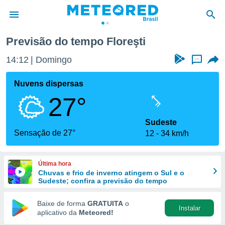
Previsão do tempo Floreşti
de
14:12
Domingo
...
 da
tempo.com)
Nuvens dispersas
do por
27°
is para
e as
 fornecidas
Sudeste
 qualidade.
Sensação de 27°
12
34 km/h
r a este
s das
opções:
Última hora
Chuvas e frio de inverno atingem o Sul e o
ookies e
Sudeste; confira a previsão do tempo
 forma
Baixe de forma
GRATUITA
o
Instalar
e digital
aplicativo da
Meteored!
da,