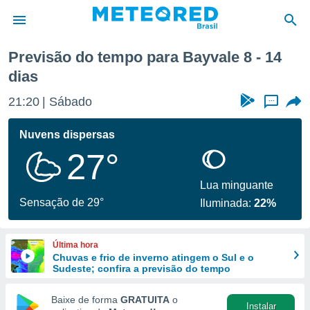
xima semana
Previsão do tempo para Bayvale 8 - 14
dias
de
 da
21:20
Sábado
...
tempo.com)
do por
Nuvens dispersas
is para
e as
27°
 fornecidas
 qualidade.
Lua minguante
r a este
Sensação de 29°
s das
Iluminada:
22%
opções:
ookies e
Última hora
 forma
Chuvas e frio de inverno atingem o Sul e o
Sudeste; confira a previsão do tempo
e digital
Baixe de forma
GRATUITA
o
da,
Instalar