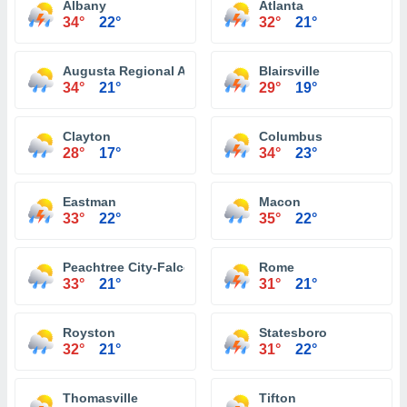
Albany
Atlanta
34°
22°
32°
21°
Augusta Regional Airport
Blairsville
34°
21°
29°
19°
Clayton
Columbus
28°
17°
34°
23°
Eastman
Macon
33°
22°
35°
22°
Peachtree City-Falcon Field Atlanta
Rome
33°
21°
31°
21°
Royston
Statesboro
32°
21°
31°
22°
Thomasville
Tifton