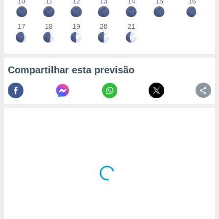
conteúdos.
10
11
12
13
14
15
16
ção
17
18
19
20
21
ão através
de
,
Compartilhar esta previsão
 e
dos,
publicidade
s, estudos
a e
mento de
ossos 1199
eiros