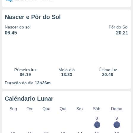
 para
a, utilizar
Nascer e Pôr do Sol
selecionar
Nascer do sol
Pôr do Sol
a, criar
06:45
20:21
personalizar
tilizar
selecionar
dos, medir
nho da
Primeira luz
Meio-dia
Última luz
, medir o
06:19
13:33
20:48
o dos
Duração do dia
13h36m
r os
ravés de
Caléndario Lunar
s ou
s de dados
Seg
Ter
Qua
Qui
Sex
Sáb
Domo
es fontes,
 e melhorar
8
9
ilizar dados
ara