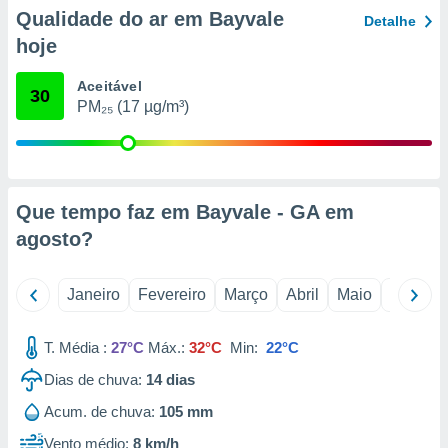
o qual se
Qualidade do ar em Bayvale
Detalhe
ara tal,
hoje
 o seu
to ou opor-
Aceitável
essamento
30
PM₂₅ (17 µg/m³)
m qualquer
ando em “
 ou na
 Cookies
te.
Que tempo faz em Bayvale - GA em
agosto
?
 nossos
s o
Janeiro
Fevereiro
Março
Abril
Maio
Junho
o de
T. Média :
27°C
Máx.:
32°C
Min:
22°C
e/ou aceder
Dias de chuva:
14
dias
ões num
utilizar
Acum. de chuva:
105 mm
ados para
publicidade,
Vento médio:
8 km/h