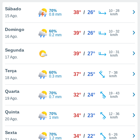
para lhe
licidade e
Sábado
70%
10
-
28
38°
/
26°
0.8 mm
km/h
15 Ago.
ados com
esmo. Pode
Domingo
60%
10
-
32
ais
39°
/
26°
0.2 mm
km/h
16 Ago.
s na nossa
 Cookies
e
u
Segunda
10
-
31
39°
/
27°
nto a
km/h
17 Ago.
omento,
 botão
Terça
60%
7
-
38
de cookies
37°
/
25°
0.3 mm
km/h
18 Ago.
na parte
nossa
Quarta
.
70%
19
-
43
32°
/
24°
0.7 mm
km/h
19 Ago.
IVAMENTE,
Quinta
70%
12
-
36
34°
/
23°
1 mm
km/h
20 Ago.
as
tes a
Sexta
70%
6
-
26
34°
/
22°
1.2 mm
km/h
21 Ago.