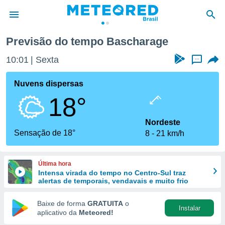
Previsão do tempo Bascharage
de
10:01
Sexta
...
 da
tempo.com)
Nuvens dispersas
do por
18°
is para
e as
 fornecidas
Nordeste
 qualidade.
Sensação de 18°
8
21 km/h
r a este
s das
opções:
Última hora
Intensa virada do tempo no Centro-Sul traz
ookies e
alertas de temporais, vendavais e muito frio
 forma
Baixe de forma
GRATUITA
o
Instalar
e digital
aplicativo da
Meteored!
da,