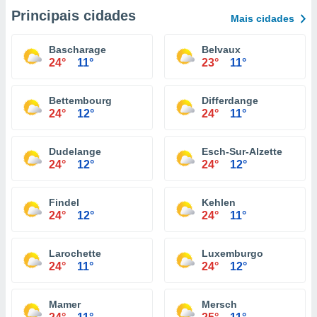
Principais cidades
Mais cidades
Bascharage
Belvaux
24°
11°
23°
11°
Bettembourg
Differdange
24°
12°
24°
11°
Dudelange
Esch-Sur-Alzette
24°
12°
24°
12°
Findel
Kehlen
24°
12°
24°
11°
Larochette
Luxemburgo
24°
11°
24°
12°
Mamer
Mersch