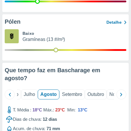
conteúdos.
ção
Pólen
Detalhe
ão através
de
Baixo
,
Gramíneas (13 #/m³)
 e
dos,
publicidade
s, estudos
Que tempo faz em Bascharage em
a e
mento de
agosto
?
ossos 1199
o
Junho
Julho
Agosto
Setembro
Outubro
Novembro
eiros
T. Média :
18°C
Máx.:
23°C
Min:
13°C
Dias de chuva:
12
dias
Acum. de chuva:
71 mm