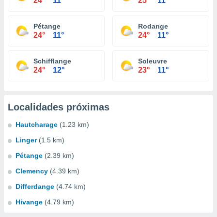
24°
11°
25°
11°
Pétange
Rodange
24°
11°
24°
11°
Schifflange
Soleuvre
24°
12°
23°
11°
Localidades próximas
Hautcharage
(1.23 km)
Linger
(1.5 km)
Pétange
(2.39 km)
Clemency
(4.39 km)
Differdange
(4.74 km)
Hivange
(4.79 km)