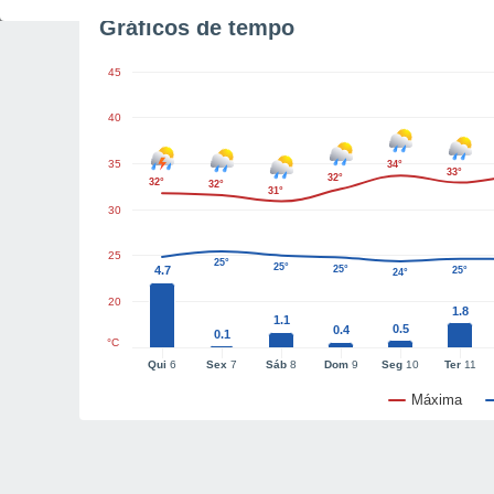
Gráficos de tempo
45
40
35
34°
33°
32°
32°
32°
31°
30
25
25°
25°
4.7
25°
25°
24°
20
1.8
1.1
0.5
0.4
0.1
°C
Qui
6
Sex
7
Sáb
8
Dom
9
Seg
10
Ter
11
Máxima