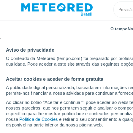
O tempo
No
Aviso de privacidade
O conteúdo da Meteored (tempo.com) foi preparado por profissio
qualidade. Pode aceder a este site através das seguintes opçõe
Aceitar cookies e aceder de forma gratuita
Início
Sri Lanka
Anuradhapura
A publicidade digital personalizada, baseada em informações r
permite-nos financiar a nossa atividade para continuar a fornec
Previsão do tempo An
Ao clicar no botão "Aceitar e continuar", pode aceder ao websit
nossos parceiros, que nos permitem seguir e analisar o compo
17:50
Quinta
específico para lhe mostrar publicidade e conteúdos persona
nossa
Política de Cookies
e retirar o seu consentimento a qua
disponível na parte inferior da nossa página web.
Parcialmente nublado