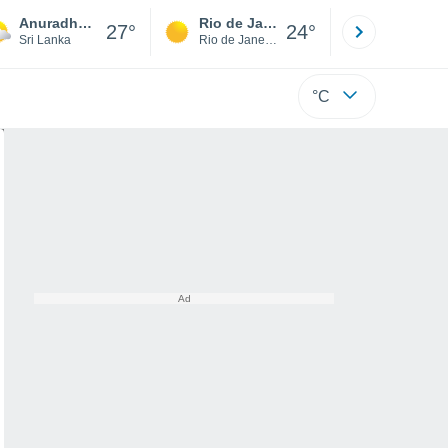
Anuradhapura
Rio de Janeiro
São Paulo
27°
24°
Sri Lanka
Rio de Janeiro
São Paulo
°C