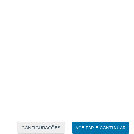
Caléndario Lunar
Seg
Ter
Qua
Qui
Sex
Sáb
Domo
6
7
8
9
10
11
12
13
14
15
16
17
18
19
CONFIGURAÇÕES
ACEITAR E CONTINUAR