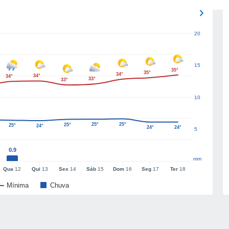
20
15
35°
35°
34°
34°
34°
33°
33°
10
25°
25°
25°
25°
24°
24°
24°
5
0.9
mm
Qua
12
Qui
13
Sex
14
Sáb
15
Dom
16
Seg
17
Ter
18
Mínima
Chuva