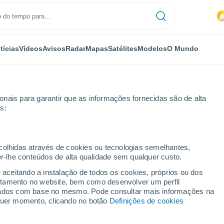
tícias
Vídeos
Avisos
Radar
Mapas
Satélites
Modelos
O Mundo
nais para garantir que as informações fornecidas são de alta
s:
ecolhidas através de cookies ou tecnologias semelhantes,
er-lhe conteúdos de alta qualidade sem qualquer custo.
uradhapura
e aceitando a instalação de todos os cookies, próprios ou dos
rtamento no website, bem como desenvolver um perfil
...
lizados com base no mesmo. Pode consultar mais informações na
lquer momento, clicando no botão
Definições de cookies
Por horas
Céu nublado para as próximas
horas