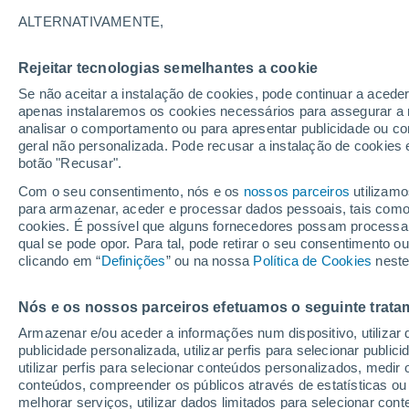
29°
ALTERNATIVAMENTE,
Rejeitar tecnologias semelhantes a cookie
Sudoeste
Se não aceitar a instalação de cookies, pode continuar a aced
Sensação de 32°
29
-
55 km
apenas instalaremos os cookies necessários para assegurar a 
analisar o comportamento ou para apresentar publicidade ou co
geral não personalizada. Pode recusar a instalação de cookies 
botão "Recusar".
Última hora
Ciclone bomba se forma nas próximas horas;
Com o seu consentimento, nós e os
nossos parceiros
utilizamo
entenda os riscos para o Sudeste
para armazenar, aceder e processar dados pessoais, tais como a
cookies. É possível que alguns fornecedores possam processa
O Tempo 1 - 7 Dias
Atualidade
Mapas de nuvens
qual se pode opor. Para tal, pode retirar o seu consentimento 
clicando em “
Definições
” ou na nossa
Política de Cookies
neste
Nós e os nossos parceiros efetuamos o seguinte trata
Amanhã
Sábado
D
Hoje
Armazenar e/ou aceder a informações num dispositivo, utilizar da
7 Ago.
8 Ago.
6 Ago.
publicidade personalizada, utilizar perfis para selecionar public
utilizar perfis para selecionar conteúdos personalizados, med
conteúdos, compreender os públicos através de estatísticas ou
melhorar serviços, utilizar dados limitados para selecionar cont
50%
70%
90%