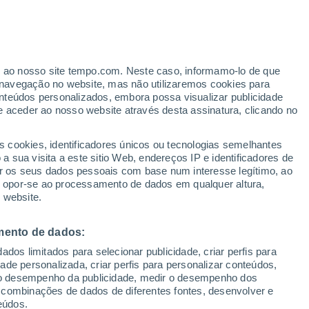
Rajadas de até 60km/h
Amanhã de manhã
er ao nosso site tempo.com. Neste caso, informamo-lo de que
/h
navegação no website, mas não utilizaremos cookies para
nteúdos personalizados, embora possa visualizar publicidade
e aceder ao nosso website através desta assinatura, clicando no
s cookies, identificadores únicos ou tecnologias semelhantes
 sua visita a este sitio Web, endereços IP e identificadores de
r os seus dados pessoais com base num interesse legítimo, ao
Radar de Chuva
Satélites
Modelos
ou opor-se ao processamento de dados em qualquer altura,
 website.
mento de dados:
omingo
Segunda
Terça
Quarta
dos limitados para selecionar publicidade, criar perfis para
9 Ago.
10 Ago.
11 Ago.
12 Ago.
idade personalizada, criar perfis para personalizar conteúdos,
ir o desempenho da publicidade, medir o desempenho dos
 combinações de dados de diferentes fontes, desenvolver e
eúdos.
70%
80%
80%
70%