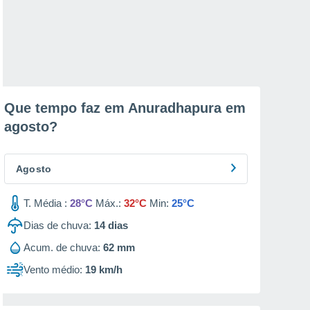
Que tempo faz em Anuradhapura em
agosto
?
Agosto
T. Média :
28°C
Máx.:
32°C
Min:
25°C
Dias de chuva:
14
dias
Acum. de chuva:
62 mm
Vento médio:
19 km/h