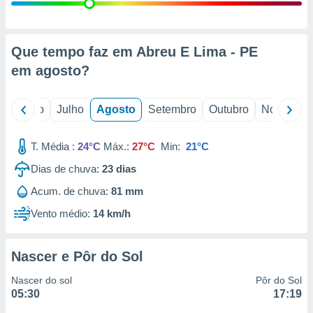
conteúdos.
ção
Que tempo faz em Abreu E Lima - PE
ão através
em
agosto
?
de
,
 e
o
Junho
Julho
Agosto
Setembro
Outubro
Novembro
dos,
publicidade
T. Média :
24°C
Máx.:
27°C
Min:
21°C
s, estudos
Dias de chuva:
23
dias
a e
mento de
Acum. de chuva:
81 mm
Vento médio:
14 km/h
ossos 1199
eiros
Nascer e Pôr do Sol
Nascer do sol
Pôr do Sol
05:30
17:19