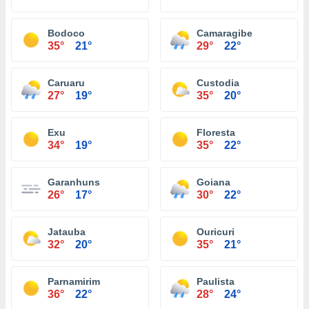
Bodoco
Camaragibe
35°
21°
29°
22°
Caruaru
Custodia
27°
19°
35°
20°
Exu
Floresta
34°
19°
35°
22°
Garanhuns
Goiana
26°
17°
30°
22°
Jatauba
Ouricuri
32°
20°
35°
21°
Parnamirim
Paulista
36°
22°
28°
24°