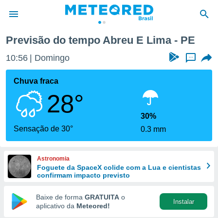
Previsão do tempo Abreu E Lima - PE
de
10:56
Domingo
...
 da
tempo.com)
Chuva fraca
do por
28°
is para
e as
 fornecidas
30%
 qualidade.
Sensação de 30°
0.3 mm
r a este
s das
opções:
Astronomia
Foguete da SpaceX colide com a Lua e cientistas
ookies e
confirmam impacto previsto
 forma
Baixe de forma
GRATUITA
o
Instalar
e digital
aplicativo da
Meteored!
da,