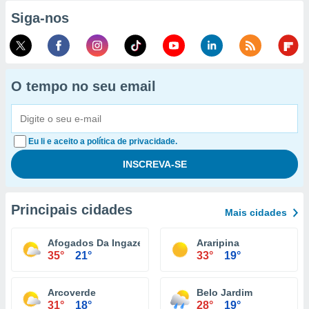
Siga-nos
O tempo no seu email
Eu li e aceito a política de privacidade.
Principais cidades
Mais cidades
Afogados Da Ingazeira
Araripina
35°
21°
33°
19°
Arcoverde
Belo Jardim
31°
18°
28°
19°