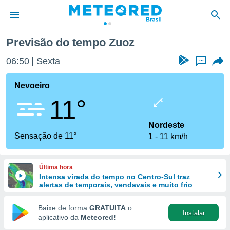
Previsão do tempo Zuoz
de
06:50
Sexta
...
 da
tempo.com)
Nevoeiro
do por
11°
is para
e as
 fornecidas
Nordeste
 qualidade.
Sensação de 11°
1
11 km/h
r a este
s das
opções:
Última hora
Intensa virada do tempo no Centro-Sul traz
ookies e
alertas de temporais, vendavais e muito frio
 forma
Baixe de forma
GRATUITA
o
Instalar
e digital
aplicativo da
Meteored!
da,