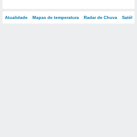
Atualidade
Mapas de temperatura
Radar de Chuva
Satélit