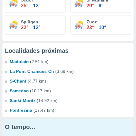
Scuol
Silvaplana
25°
13°
20°
9°
Splügen
Zuoz
22°
12°
23°
10°
Localidades próximas
Madulain
(2.51 km)
La Punt-Chamues-Ch
(3.69 km)
S-Chanf
(4.77 km)
Samedan
(10.17 km)
Sankt Moritz
(14.92 km)
Pontresina
(17.47 km)
O tempo...