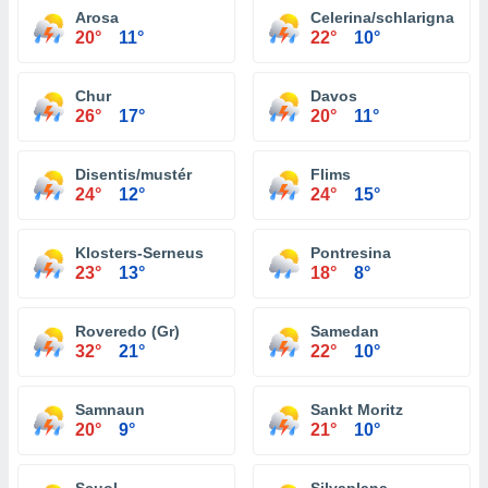
Arosa
Celerina/schlarigna
20°
11°
22°
10°
Chur
Davos
26°
17°
20°
11°
Disentis/mustér
Flims
24°
12°
24°
15°
Klosters-Serneus
Pontresina
23°
13°
18°
8°
Roveredo (Gr)
Samedan
32°
21°
22°
10°
Samnaun
Sankt Moritz
20°
9°
21°
10°