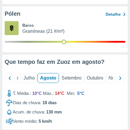
conteúdos.
Pólen
Detalhe
ção
Baixo
ão através
Gramíneas (21 #/m³)
de
,
 e
dos,
publicidade
Que tempo faz em Zuoz em
agosto
?
s, estudos
a e
mento de
o
Junho
Julho
Agosto
Setembro
Outubro
Novembro
ossos 1199
T. Média :
10°C
Máx.:
14°C
Min:
5°C
eiros
Dias de chuva:
18
dias
Acum. de chuva:
130 mm
Vento médio:
5 km/h