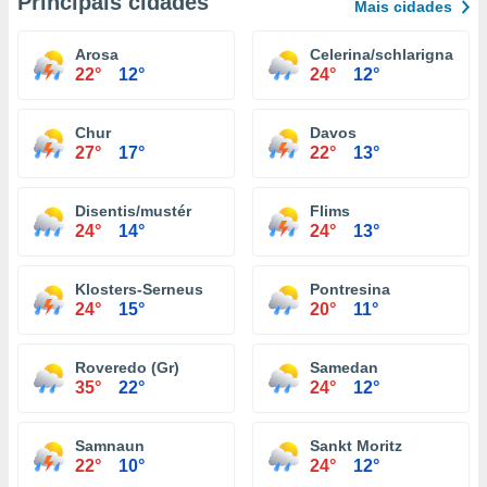
Principais cidades
Mais cidades
Arosa
Celerina/schlarigna
22°
12°
24°
12°
Chur
Davos
27°
17°
22°
13°
Disentis/mustér
Flims
24°
14°
24°
13°
Klosters-Serneus
Pontresina
24°
15°
20°
11°
Roveredo (Gr)
Samedan
35°
22°
24°
12°
Samnaun
Sankt Moritz
22°
10°
24°
12°