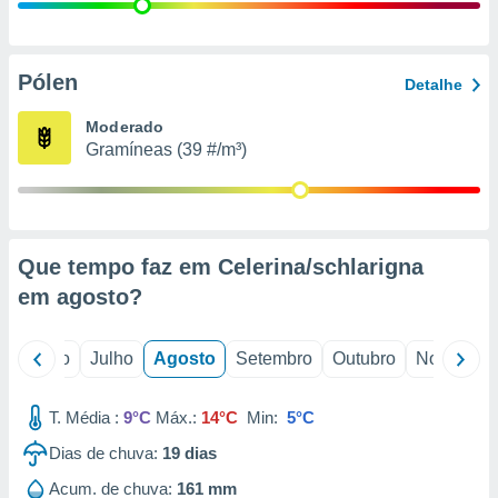
conteúdos.
ção
Pólen
Detalhe
ão através
de
Moderado
,
Gramíneas (39 #/m³)
 e
dos,
publicidade
s, estudos
Que tempo faz em Celerina/schlarigna
a e
mento de
em
agosto
?
ossos 1199
o
Junho
Julho
Agosto
Setembro
Outubro
Novembro
eiros
T. Média :
9°C
Máx.:
14°C
Min:
5°C
Dias de chuva:
19
dias
Acum. de chuva:
161 mm