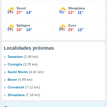
Scuol
Silvaplana
27°
14°
22°
11°
Splügen
Zuoz
24°
14°
25°
12°
Localidades próximas
Samedan
(2.48 km)
Corviglia
(3.29 km)
Sankt Moritz
(4.41 km)
Bever
(4.99 km)
Corvatsch
(7.12 km)
Silvaplana
(7.16 km)