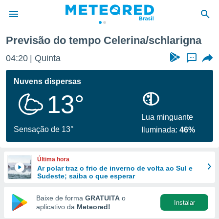
Previsão do tempo Celerina/schlarigna
de
04:20
Quinta
...
 da
tempo.com)
Nuvens dispersas
do por
13°
is para
e as
 fornecidas
Lua minguante
 qualidade.
Sensação de 13°
Iluminada:
46%
r a este
s das
opções:
Última hora
Ar polar traz o frio de inverno de volta ao Sul e
ookies e
Sudeste; saiba o que esperar
 forma
Baixe de forma
GRATUITA
o
Instalar
e digital
aplicativo da
Meteored!
da,