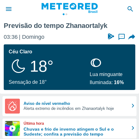
Previsão do tempo Zhanaortalyk
de
03:36
Domingo
...
 da
tempo.com)
Céu Claro
do por
18°
is para
e as
 fornecidas
Lua minguante
 qualidade.
Sensação de 18°
Iluminada:
16%
r a este
s das
opções:
Aviso de nível vermelho
Alerta extremo de incêndios em Zhanaortalyk hoje
ookies e
 forma
Última hora
e digital
Chuvas e frio de inverno atingem o Sul e o
Sudeste; confira a previsão do tempo
da,