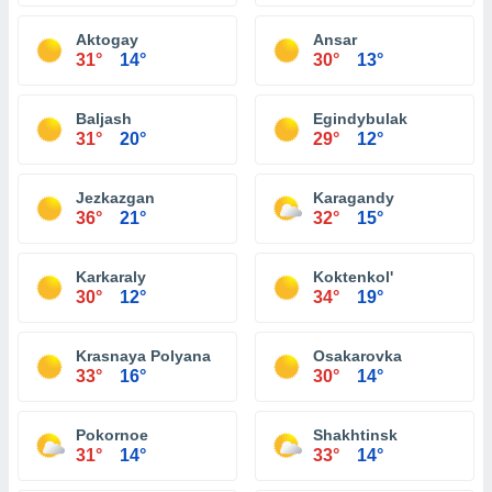
Aktogay
Ansar
31°
14°
30°
13°
Baljash
Egindybulak
31°
20°
29°
12°
Jezkazgan
Karagandy
36°
21°
32°
15°
Karkaraly
Koktenkol'
30°
12°
34°
19°
Krasnaya Polyana
Osakarovka
33°
16°
30°
14°
Pokornoe
Shakhtinsk
31°
14°
33°
14°