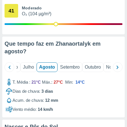
conteúdos.
Moderado
41
O₃ (104 µg/m³)
ção
ão através
de
,
 e
Que tempo faz em Zhanaortalyk em
agosto
?
dos,
publicidade
s, estudos
o
Junho
Julho
Agosto
Setembro
Outubro
Novembro
a e
mento de
T. Média :
21°C
Máx.:
27°C
Min:
14°C
ossos 1199
Dias de chuva:
3
dias
eiros
Acum. de chuva:
12 mm
Vento médio:
14 km/h
Nascer e Pôr do Sol