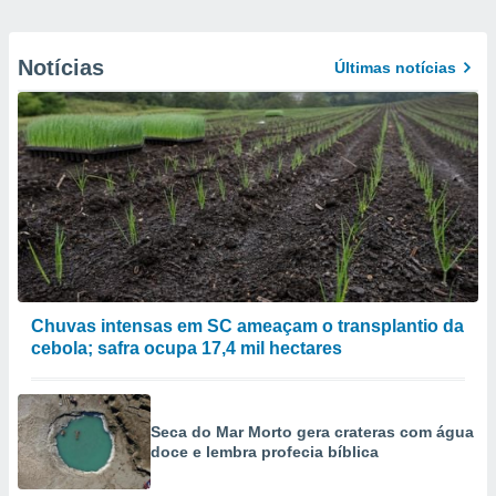
Notícias
Últimas notícias
Chuvas intensas em SC ameaçam o transplantio da
cebola; safra ocupa 17,4 mil hectares
Seca do Mar Morto gera crateras com água
doce e lembra profecia bíblica