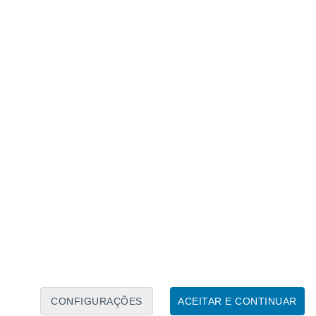
Caléndario Lunar
Seg
Ter
Qua
Qui
Sex
Sáb
Domo
7
8
9
10
11
12
13
14
15
16
17
18
19
20
CONFIGURAÇÕES
ACEITAR E CONTINUAR