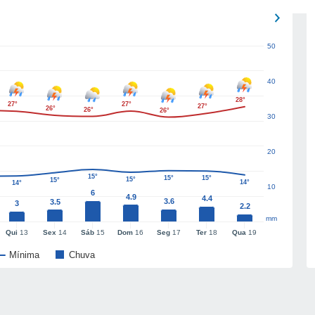
50
40
28°
27°
27°
27°
26°
26°
26°
30
20
15°
15°
15°
15°
15°
14°
14°
10
6
4.9
4.4
3.6
3.5
3
2.2
mm
Qui
13
Sex
14
Sáb
15
Dom
16
Seg
17
Ter
18
Qua
19
Mínima
Chuva