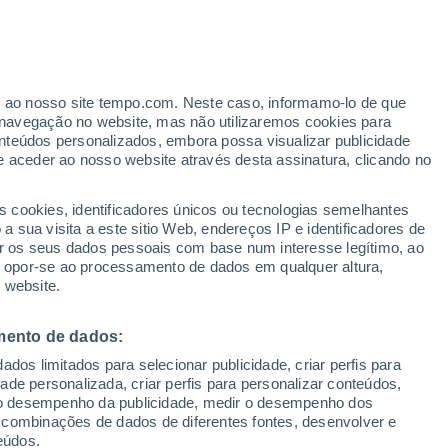
Risco de Tempestades
Este final de semana
er ao nosso site tempo.com. Neste caso, informamo-lo de que
navegação no website, mas não utilizaremos cookies para
nteúdos personalizados, embora possa visualizar publicidade
e aceder ao nosso website através desta assinatura, clicando no
s cookies, identificadores únicos ou tecnologias semelhantes
 sua visita a este sitio Web, endereços IP e identificadores de
r os seus dados pessoais com base num interesse legítimo, ao
pas de chuva
Satélites
Modelos
ou opor-se ao processamento de dados em qualquer altura,
 website.
mento de dados:
egunda
Terça
Quarta
Quinta
dos limitados para selecionar publicidade, criar perfis para
10 Ago.
11 Ago.
12 Ago.
13 Ago.
idade personalizada, criar perfis para personalizar conteúdos,
ir o desempenho da publicidade, medir o desempenho dos
 combinações de dados de diferentes fontes, desenvolver e
eúdos.
90%
90%
90%
90%