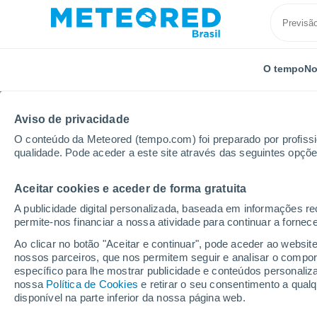
O tempo
No
Aviso de privacidade
O conteúdo da Meteored (tempo.com) foi preparado por profissio
qualidade. Pode aceder a este site através das seguintes opçõe
Aceitar cookies e aceder de forma gratuita
Início
México
Michoacán
Zamora De Hidalgo
A publicidade digital personalizada, baseada em informações r
permite-nos financiar a nossa atividade para continuar a fornec
Previsão do tempo Zam
Ao clicar no botão "Aceitar e continuar", pode aceder ao websit
nossos parceiros, que nos permitem seguir e analisar o compo
16:39
Sexta
específico para lhe mostrar publicidade e conteúdos persona
nossa
Política de Cookies
e retirar o seu consentimento a qua
disponível na parte inferior da nossa página web.
Trovoada