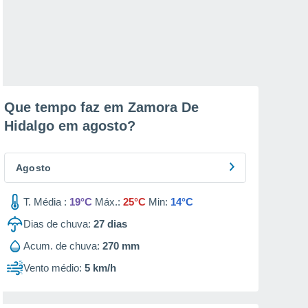
Que tempo faz em Zamora De
Hidalgo em
agosto
?
Agosto
T. Média :
19°C
Máx.:
25°C
Min:
14°C
Dias de chuva:
27
dias
Acum. de chuva:
270 mm
Vento médio:
5 km/h