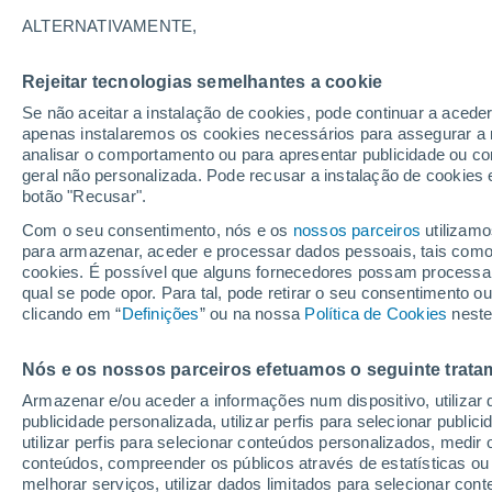
21°
ALTERNATIVAMENTE,
Rejeitar tecnologias semelhantes a cookie
90%
Se não aceitar a instalação de cookies, pode continuar a aced
Sensação de 21°
1.8 mm
apenas instalaremos os cookies necessários para assegurar a 
analisar o comportamento ou para apresentar publicidade ou co
geral não personalizada. Pode recusar a instalação de cookies 
botão "Recusar".
Última hora
Chuva de mais de 100 mm, tempestades e
Com o seu consentimento, nós e os
nossos parceiros
utilizamo
vendavais ainda ameaçam o Sul
para armazenar, aceder e processar dados pessoais, tais como a
cookies. É possível que alguns fornecedores possam processa
O Tempo 1 - 7 Dias
Radar de Chuva
Atualidade
Ma
qual se pode opor. Para tal, pode retirar o seu consentimento 
clicando em “
Definições
” ou na nossa
Política de Cookies
neste
Nós e os nossos parceiros efetuamos o seguinte trata
Amanhã
Domingo
S
Hoje
Armazenar e/ou aceder a informações num dispositivo, utilizar da
8 Ago.
9 Ago.
7 Ago.
publicidade personalizada, utilizar perfis para selecionar public
utilizar perfis para selecionar conteúdos personalizados, med
conteúdos, compreender os públicos através de estatísticas ou
melhorar serviços, utilizar dados limitados para selecionar cont
90%
90%
90%