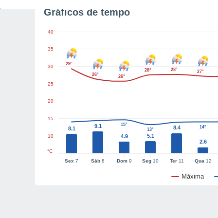
Gráficos de tempo
40
35
29°
30
28°
28°
27°
26°
26°
25
20
15
15°
9.1
8.4
14°
8.1
13°
5.1
10
4.9
2.6
°C
Sex
7
Sáb
8
Dom
9
Seg
10
Ter
11
Qua
12
Máxima