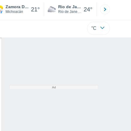
Zamora De Hidalgo
Rio de Janeiro
São Paulo
21°
24°
Michoacán
Rio de Janeiro
São Paulo
°C