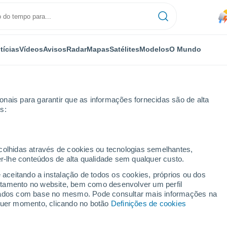
tícias
Vídeos
Avisos
Radar
Mapas
Satélites
Modelos
O Mundo
nais para garantir que as informações fornecidas são de alta
s:
ecolhidas através de cookies ou tecnologias semelhantes,
er-lhe conteúdos de alta qualidade sem qualquer custo.
ora De Hidalgo
e aceitando a instalação de todos os cookies, próprios ou dos
rtamento no website, bem como desenvolver um perfil
...
lizados com base no mesmo. Pode consultar mais informações na
lquer momento, clicando no botão
Definições de cookies
Por horas
Risco de tempestades nas
próximas horas