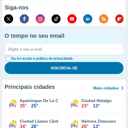
Siga-nos
O tempo no seu email
Eu li e aceito a política de privacidade.
Principais cidades
Mais cidades
Apatzingan De La Constitucion
Ciudad Hidalgo
35°
25°
23°
13°
Ciudad Lázaro Cárdenas
Heroica Zitacuaro
34°
26°
20°
13°