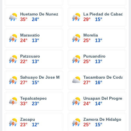
Huetamo De Nunez
La Piedad de Cabadas
35°
24°
29°
15°
Maravatio
Morelia
24°
13°
25°
13°
Patzcuaro
Puruandiro
22°
13°
25°
13°
Sahuayo De Jose Maria Morelos
Tacambaro De Codallos
27°
15°
27°
16°
Tepalcatepec
Uruapan Del Progreso
33°
23°
24°
14°
Zacapu
Zamora De Hidalgo
23°
12°
25°
15°