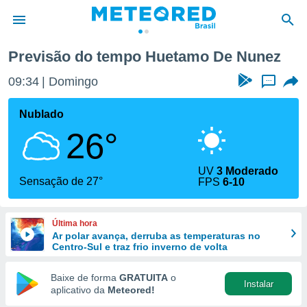
Previsão do tempo Huetamo De Nunez
de
09:34
Domingo
...
 da
tempo.com)
Nublado
do por
26°
is para
e as
 fornecidas
UV
3 Moderado
 qualidade.
Sensação de 27°
FPS
6-10
r a este
s das
opções:
Última hora
Ar polar avança, derruba as temperaturas no
ookies e
Centro-Sul e traz frio inverno de volta
 forma
Baixe de forma
GRATUITA
o
Instalar
e digital
aplicativo da
Meteored!
da,