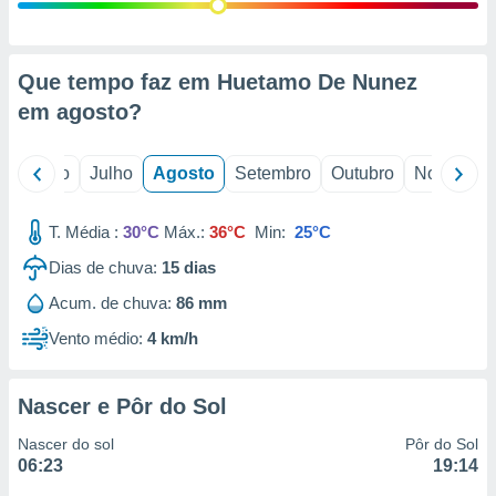
conteúdos.
ção
Que tempo faz em Huetamo De Nunez
ão através
em
agosto
?
de
,
 e
o
Junho
Julho
Agosto
Setembro
Outubro
Novembro
dos,
publicidade
T. Média :
30°C
Máx.:
36°C
Min:
25°C
s, estudos
Dias de chuva:
15
dias
a e
mento de
Acum. de chuva:
86 mm
Vento médio:
4 km/h
ossos 1199
eiros
Nascer e Pôr do Sol
Nascer do sol
Pôr do Sol
06:23
19:14