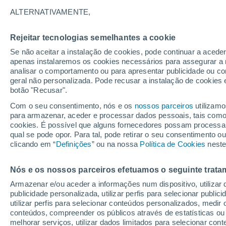
14°
ALTERNATIVAMENTE,
Rejeitar tecnologias semelhantes a cookie
Oeste
Se não aceitar a instalação de cookies, pode continuar a aced
Sensação de 14°
24
-
43 km
apenas instalaremos os cookies necessários para assegurar a 
analisar o comportamento ou para apresentar publicidade ou co
geral não personalizada. Pode recusar a instalação de cookies 
botão "Recusar".
Última hora
Intensa virada do tempo no Centro-Sul traz al
Com o seu consentimento, nós e os
nossos parceiros
utilizamo
de temporais, vendavais e muito frio
para armazenar, aceder e processar dados pessoais, tais como a
cookies. É possível que alguns fornecedores possam processa
O Tempo 1 - 7 Dias
Atualidade
Mapas de nuvens
qual se pode opor. Para tal, pode retirar o seu consentimento 
clicando em “
Definições
” ou na nossa
Política de Cookies
neste
Nós e os nossos parceiros efetuamos o seguinte trata
Amanhã
Domingo
S
Hoje
Armazenar e/ou aceder a informações num dispositivo, utilizar da
8 Ago.
9 Ago.
7 Ago.
publicidade personalizada, utilizar perfis para selecionar public
utilizar perfis para selecionar conteúdos personalizados, med
conteúdos, compreender os públicos através de estatísticas ou
melhorar serviços, utilizar dados limitados para selecionar cont
40%