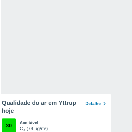
Qualidade do ar em Yttrup
Detalhe
hoje
Aceitável
30
O₃ (74 µg/m³)