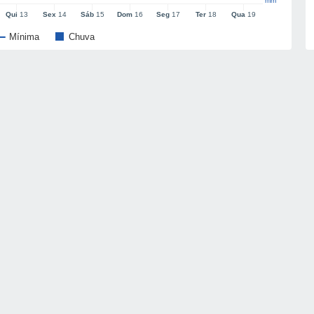
mm
Qui
13
Sex
14
Sáb
15
Dom
16
Seg
17
Ter
18
Qua
19
Mínima
Chuva