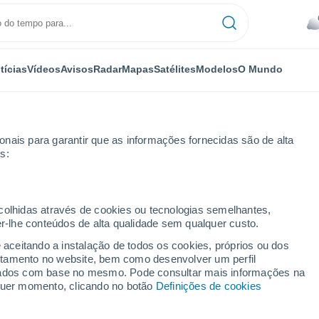
tícias
Vídeos
Avisos
Radar
Mapas
Satélites
Modelos
O Mundo
nais para garantir que as informações fornecidas são de alta
s:
ecolhidas através de cookies ou tecnologias semelhantes,
er-lhe conteúdos de alta qualidade sem qualquer custo.
rup
e aceitando a instalação de todos os cookies, próprios ou dos
rtamento no website, bem como desenvolver um perfil
...
lizados com base no mesmo. Pode consultar mais informações na
lquer momento, clicando no botão
Definições de cookies
Por horas
Céu nublado para as próximas
horas