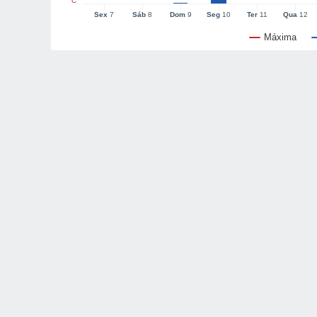
°C
Sex
7
Sáb
8
Dom
9
Seg
10
Ter
11
Qua
12
Máxima