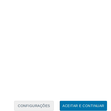
Caléndario Lunar
Seg
Ter
Qua
Qui
Sex
Sáb
Domo
7
8
9
10
11
12
13
14
15
16
CONFIGURAÇÕES
ACEITAR E CONTINUAR