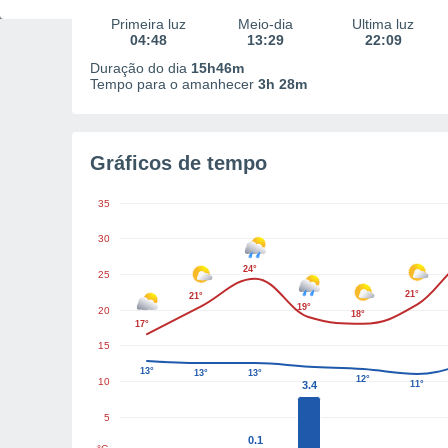
Primeira luz
Meio-dia
Última luz
04:48
13:29
22:09
Duração do dia
15h46m
Tempo para o amanhecer
3h 28m
Gráficos de tempo
35
30
24°
25
21°
21°
19°
20
18°
17°
15
13°
13°
13°
12°
10
3.4
11°
5
0.1