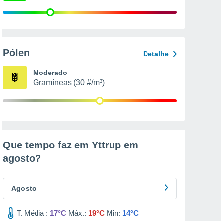
Pólen
Detalhe
Moderado
Gramíneas (30 #/m³)
Que tempo faz em Yttrup em
agosto
?
Agosto
T. Média :
17°C
Máx.:
19°C
Min:
14°C