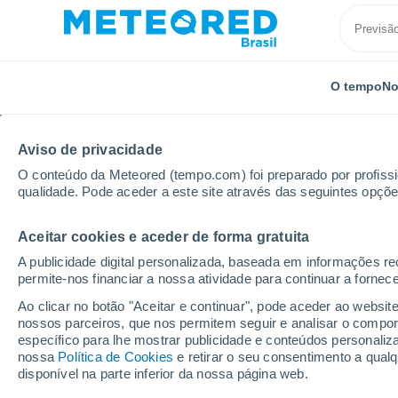
O tempo
No
Aviso de privacidade
O conteúdo da Meteored (tempo.com) foi preparado por profissio
qualidade. Pode aceder a este site através das seguintes opçõe
Aceitar cookies e aceder de forma gratuita
Início
Dinamarca
Jutlândia Central
Yttrup
A publicidade digital personalizada, baseada em informações r
permite-nos financiar a nossa atividade para continuar a fornec
Previsão do tempo Ytt
Ao clicar no botão "Aceitar e continuar", pode aceder ao websit
nossos parceiros, que nos permitem seguir e analisar o compo
01:20
Sexta
específico para lhe mostrar publicidade e conteúdos persona
nossa
Política de Cookies
e retirar o seu consentimento a qua
disponível na parte inferior da nossa página web.
Nuvens dispersas