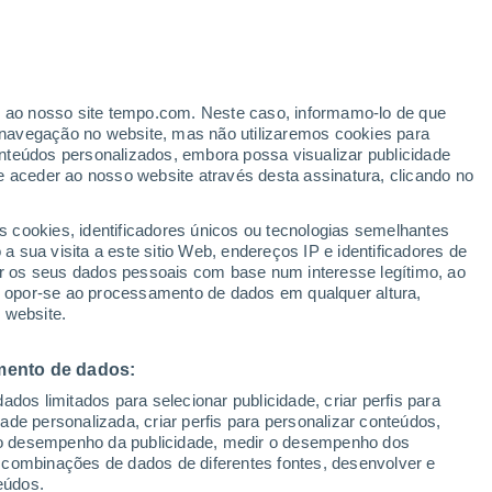
er ao nosso site tempo.com. Neste caso, informamo-lo de que
/h
navegação no website, mas não utilizaremos cookies para
nteúdos personalizados, embora possa visualizar publicidade
e aceder ao nosso website através desta assinatura, clicando no
ertas
s cookies, identificadores únicos ou tecnologias semelhantes
 sua visita a este sitio Web, endereços IP e identificadores de
r os seus dados pessoais com base num interesse legítimo, ao
Radar de Chuva
Satélites
Modelos
ou opor-se ao processamento de dados em qualquer altura,
 website.
mento de dados:
egunda
Terça
Quarta
Quinta
dos limitados para selecionar publicidade, criar perfis para
10 Ago.
11 Ago.
12 Ago.
13 Ago.
idade personalizada, criar perfis para personalizar conteúdos,
ir o desempenho da publicidade, medir o desempenho dos
 combinações de dados de diferentes fontes, desenvolver e
eúdos.
70%