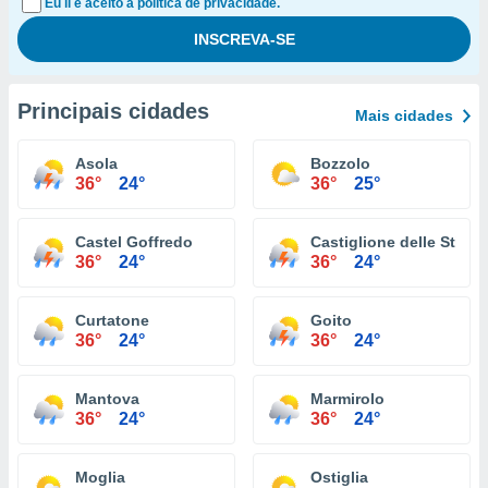
Eu li e aceito a política de privacidade.
Principais cidades
Mais cidades
Asola
Bozzolo
36°
24°
36°
25°
Castel Goffredo
Castiglione delle Stivie
36°
24°
36°
24°
Curtatone
Goito
36°
24°
36°
24°
Mantova
Marmirolo
36°
24°
36°
24°
Moglia
Ostiglia