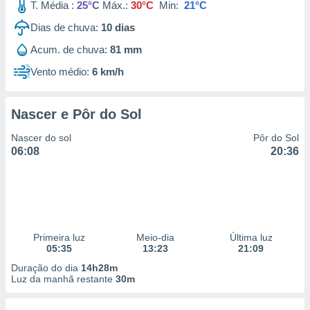
T. Média :
25°C
Máx.:
30°C
Min:
21°C
Dias de chuva:
10
dias
Acum. de chuva:
81 mm
Vento médio:
6 km/h
Nascer e Pôr do Sol
Nascer do sol
Pôr do Sol
06:08
20:36
Primeira luz
Meio-dia
Última luz
05:35
13:23
21:09
Duração do dia
14h28m
Luz da manhã restante
30m