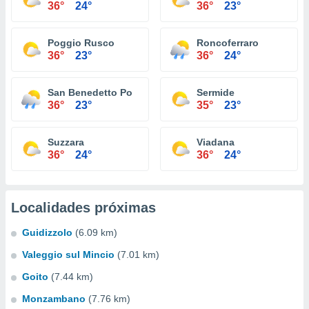
36°
24°
36°
23°
Poggio Rusco
Roncoferraro
36°
23°
36°
24°
San Benedetto Po
Sermide
36°
23°
35°
23°
Suzzara
Viadana
36°
24°
36°
24°
Localidades próximas
Guidizzolo
(6.09 km)
Valeggio sul Mincio
(7.01 km)
Goito
(7.44 km)
Monzambano
(7.76 km)