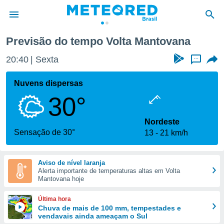
Previsão do tempo Volta Mantovana
de
20:40
Sexta
...
 da
tempo.com)
Nuvens dispersas
do por
30°
is para
e as
 fornecidas
Nordeste
 qualidade.
Sensação de 30°
13
21 km/h
r a este
s das
opções:
Aviso de nível laranja
Alerta importante de temperaturas altas em Volta
ookies e
Mantovana hoje
 forma
Última hora
e digital
Chuva de mais de 100 mm, tempestades e
vendavais ainda ameaçam o Sul
da,