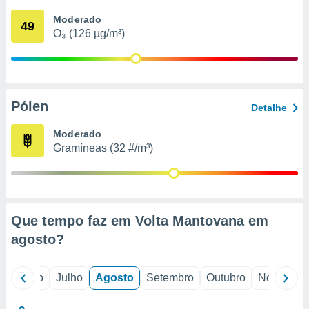
conteúdos.
Moderado
49
O₃ (126 µg/m³)
ção
ão através
de
,
 e
Pólen
Detalhe
dos,
Moderado
publicidade
Gramíneas (32 #/m³)
s, estudos
a e
mento de
ossos 1199
Que tempo faz em Volta Mantovana em
eiros
agosto
?
o
Junho
Julho
Agosto
Setembro
Outubro
Novembro