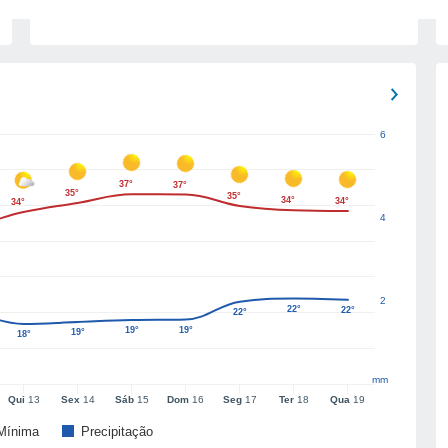
6
37°
37°
35°
35°
34°
34°
34°
4
2
22°
22°
22°
19°
19°
19°
18°
mm
Qui
13
Sex
14
Sáb
15
Dom
16
Seg
17
Ter
18
Qua
19
Mínima
Precipitação