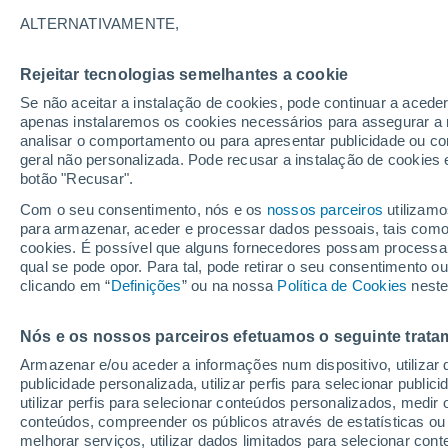
18°
ALTERNATIVAMENTE,
Rejeitar tecnologias semelhantes a cookie
Lua mingu
Se não aceitar a instalação de cookies, pode continuar a aced
Iluminada
Sensação de 18°
apenas instalaremos os cookies necessários para assegurar a 
analisar o comportamento ou para apresentar publicidade ou co
geral não personalizada. Pode recusar a instalação de cookies 
botão "Recusar".
Última hora
Intensa virada do tempo no Centro-Sul traz al
Com o seu consentimento, nós e os
nossos parceiros
utilizamo
de temporais, vendavais e muito frio
para armazenar, aceder e processar dados pessoais, tais como a
cookies. É possível que alguns fornecedores possam processa
O Tempo 1 - 7 Dias
Atualidade
Mapas de temperat
qual se pode opor. Para tal, pode retirar o seu consentimento 
clicando em “
Definições
” ou na nossa
Política de Cookies
neste
Nós e os nossos parceiros efetuamos o seguinte trata
Amanhã
Domingo
S
Hoje
Armazenar e/ou aceder a informações num dispositivo, utilizar da
8 Ago.
9 Ago.
7 Ago.
publicidade personalizada, utilizar perfis para selecionar public
utilizar perfis para selecionar conteúdos personalizados, med
conteúdos, compreender os públicos através de estatísticas ou
melhorar serviços, utilizar dados limitados para selecionar cont