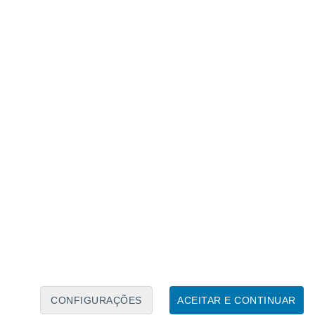
Caléndario Lunar
Seg
Ter
Qua
Qui
Sex
Sáb
Domo
7
8
9
10
11
12
13
14
15
16
17
18
19
20
CONFIGURAÇÕES
ACEITAR E CONTINUAR