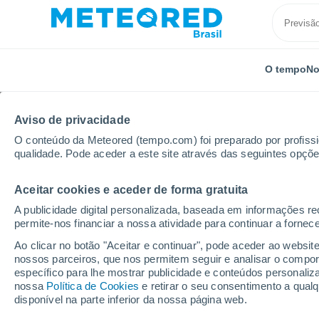
O tempo
No
Aviso de privacidade
O conteúdo da Meteored (tempo.com) foi preparado por profissio
qualidade. Pode aceder a este site através das seguintes opçõe
Aceitar cookies e aceder de forma gratuita
Início
Minas Gerais
Unai
A publicidade digital personalizada, baseada em informações r
permite-nos financiar a nossa atividade para continuar a fornec
Previsão do tempo Una
Ao clicar no botão "Aceitar e continuar", pode aceder ao websit
nossos parceiros, que nos permitem seguir e analisar o compo
05:47
Sexta
específico para lhe mostrar publicidade e conteúdos persona
nossa
Política de Cookies
e retirar o seu consentimento a qua
disponível na parte inferior da nossa página web.
Céu Claro