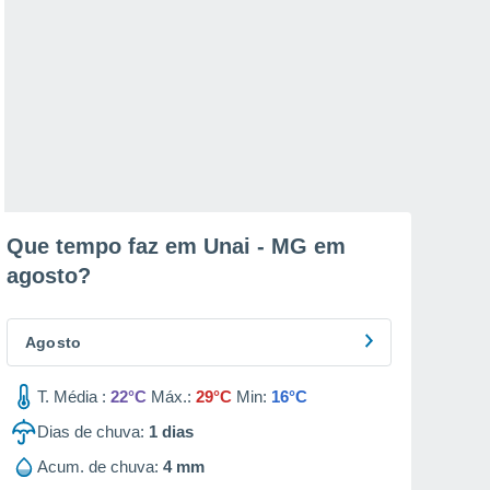
Que tempo faz em Unai - MG em
agosto
?
Agosto
T. Média :
22°C
Máx.:
29°C
Min:
16°C
Dias de chuva:
1
dias
Acum. de chuva:
4 mm