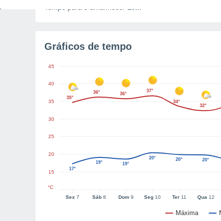
Tempo para o amanhecer
19m
Gráficos de tempo
45
40
37°
36°
36°
35°
35
34°
32°
30
25
20
20°
20°
20°
19°
19°
17°
15
°C
Sex
7
Sáb
8
Dom
9
Seg
10
Ter
11
Qua
12
Máxima