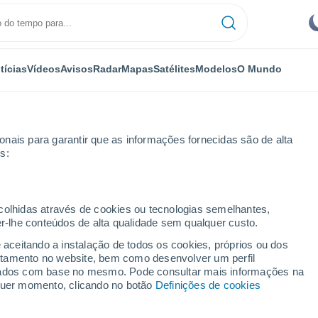
tícias
Vídeos
Avisos
Radar
Mapas
Satélites
Modelos
O Mundo
nais para garantir que as informações fornecidas são de alta
s:
ecolhidas através de cookies ou tecnologias semelhantes,
er-lhe conteúdos de alta qualidade sem qualquer custo.
i - MG
e aceitando a instalação de todos os cookies, próprios ou dos
rtamento no website, bem como desenvolver um perfil
...
lizados com base no mesmo. Pode consultar mais informações na
lquer momento, clicando no botão
Definições de cookies
Por horas
Intervalos nublados nas
próximas horas