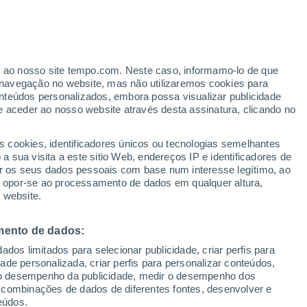
Aviso de nível laranja
Alerta importante de outros em Unai
hoje
ante
er ao nosso site tempo.com. Neste caso, informamo-lo de que
:
33%
navegação no website, mas não utilizaremos cookies para
nteúdos personalizados, embora possa visualizar publicidade
e aceder ao nosso website através desta assinatura, clicando no
ertas
s cookies, identificadores únicos ou tecnologias semelhantes
 sua visita a este sitio Web, endereços IP e identificadores de
r os seus dados pessoais com base num interesse legítimo, ao
ura
Radar de Chuva
Satélites
Modelos
ou opor-se ao processamento de dados em qualquer altura,
 website.
mento de dados:
egunda
Terça
Quarta
Quinta
dos limitados para selecionar publicidade, criar perfis para
10 Ago.
11 Ago.
12 Ago.
13 Ago.
idade personalizada, criar perfis para personalizar conteúdos,
ir o desempenho da publicidade, medir o desempenho dos
 combinações de dados de diferentes fontes, desenvolver e
eúdos.