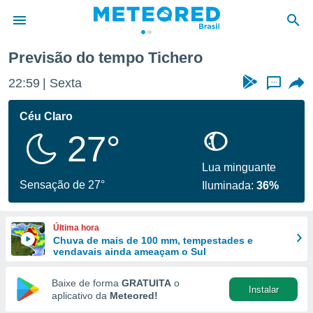
Previsão do tempo Tichero
de
22:59
Sexta
...
 da
tempo.com)
Céu Claro
do por
27°
is para
e as
 fornecidas
Lua minguante
 qualidade.
Sensação de 27°
Iluminada:
36%
r a este
s das
opções:
Última hora
Chuva de mais de 100 mm, tempestades e
ookies e
vendavais ainda ameaçam o Sul
 forma
Baixe de forma
GRATUITA
o
Instalar
e digital
aplicativo da
Meteored!
da,