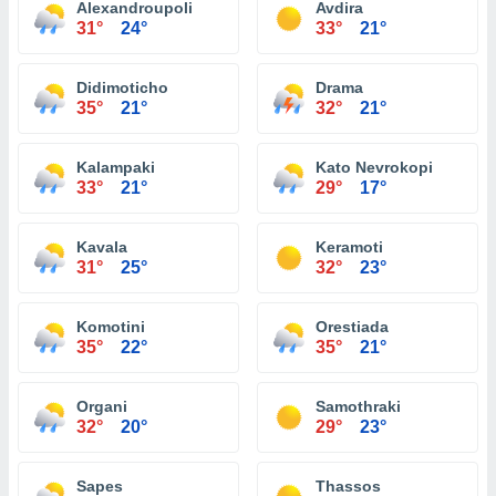
Alexandroupoli
Avdira
31°
24°
33°
21°
Didimoticho
Drama
35°
21°
32°
21°
Kalampaki
Kato Nevrokopi
33°
21°
29°
17°
Kavala
Keramoti
31°
25°
32°
23°
Komotini
Orestiada
35°
22°
35°
21°
Organi
Samothraki
32°
20°
29°
23°
Sapes
Thassos