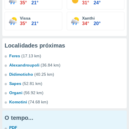
35°
21°
31°
24°
Vissa
Xanthi
35°
21°
34°
20°
Localidades próximas
Feres
(17.13 km)
Alexandroupoli
(36.84 km)
Didimoticho
(40.25 km)
Sapes
(52.81 km)
Organi
(56.92 km)
Komotini
(74.68 km)
O tempo...
PDF