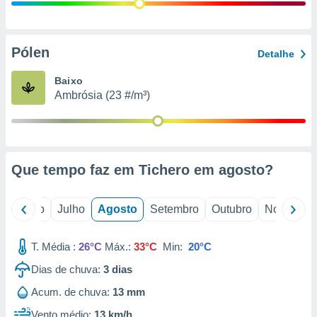
conteúdos.
ção
Pólen
Detalhe
ão através
de
Baixo
,
Ambrósia (23 #/m³)
 e
dos,
publicidade
s, estudos
Que tempo faz em Tichero em
agosto
?
a e
mento de
o
Junho
Julho
Agosto
Setembro
Outubro
Novembro
ossos 1199
eiros
T. Média :
26°C
Máx.:
33°C
Min:
20°C
Dias de chuva:
3
dias
Acum. de chuva:
13 mm
Vento médio:
13 km/h