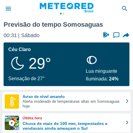
Previsão do tempo Somosaguas
de
00:31
Sábado
...
 da
tempo.com)
Céu Claro
do por
29°
is para
e as
 fornecidas
Lua minguante
 qualidade.
Sensação de 27°
Iluminada:
24%
r a este
s das
opções:
Aviso de nível amarelo
Alerta moderado de temperaturas altas em Somosaguas
ookies e
hoje
 forma
Última hora
e digital
Chuva de mais de 100 mm, tempestades e
vendavais ainda ameaçam o Sul
da,