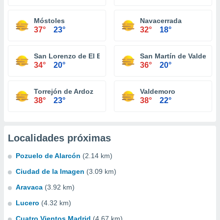
Móstoles
Navacerrada
37°
23°
32°
18°
San Lorenzo de El Escorial
San Martín de Valdeigle
34°
20°
36°
20°
Torrejón de Ardoz
Valdemoro
38°
23°
38°
22°
Localidades próximas
Pozuelo de Alarcón
(2.14 km)
Ciudad de la Imagen
(3.09 km)
Aravaca
(3.92 km)
Lucero
(4.32 km)
Cuatro Vientos Madrid
(4.67 km)