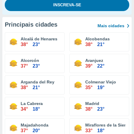
Principais cidades
Mais cidades
Alcalá de Henares
Alcobendas
38°
23°
38°
21°
Alcorcón
Aranjuez
37°
23°
39°
22°
Arganda del Rey
Colmenar Viejo
38°
21°
35°
19°
La Cabrera
Madrid
34°
18°
38°
23°
Majadahonda
Miraflores de la Sierra
37°
20°
33°
18°