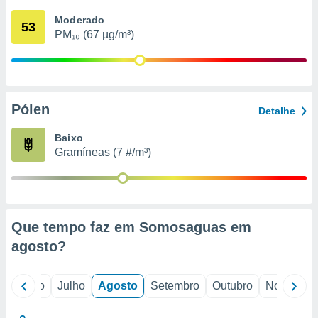
conteúdos.
Moderado
53
PM₁₀ (67 µg/m³)
ção
ão através
de
,
 e
Pólen
Detalhe
dos,
Baixo
publicidade
Gramíneas (7 #/m³)
s, estudos
a e
mento de
ossos 1199
Que tempo faz em Somosaguas em
eiros
agosto
?
o
Junho
Julho
Agosto
Setembro
Outubro
Novembro