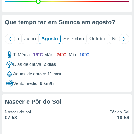
conteúdos.
ção
Que tempo faz em Simoca em
agosto
?
ão através
de
,
o
Junho
Julho
Agosto
Setembro
Outubro
Novembro
 e
T. Média :
16°C
Máx.:
24°C
Min:
10°C
dos,
publicidade
Dias de chuva:
2
dias
s, estudos
a e
Acum. de chuva:
11 mm
mento de
Vento médio:
6 km/h
ossos 1199
eiros
Nascer e Pôr do Sol
Nascer do sol
Pôr do Sol
07:58
18:56