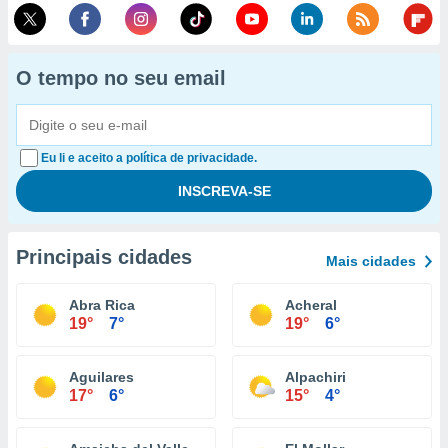
O tempo no seu email
Eu li e aceito a política de privacidade.
Principais cidades
Mais cidades
Abra Rica
Acheral
19°
7°
19°
6°
Aguilares
Alpachiri
17°
6°
15°
4°