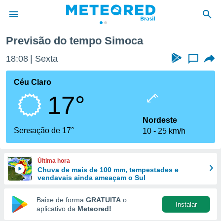
Previsão do tempo Simoca
de
18:08
Sexta
...
 da
tempo.com)
Céu Claro
do por
17°
is para
e as
 fornecidas
Nordeste
 qualidade.
Sensação de 17°
10
25 km/h
r a este
s das
opções:
Última hora
Chuva de mais de 100 mm, tempestades e
ookies e
vendavais ainda ameaçam o Sul
 forma
Baixe de forma
GRATUITA
o
Instalar
e digital
aplicativo da
Meteored!
da,