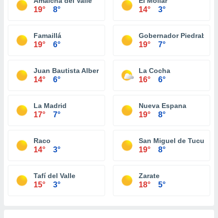
Amaicha del Valle
El Mollar
19°
8°
14°
3°
Famaillá
Gobernador Piedrabue
19°
6°
19°
7°
Juan Bautista Alberdi
La Cocha
14°
6°
16°
6°
La Madrid
Nueva Espana
17°
7°
19°
8°
Raco
San Miguel de Tucumá
14°
3°
19°
8°
Tafí del Valle
Zarate
15°
3°
18°
5°