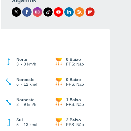
Siga-nos
Norte
0 Baixo
3
-
9 km/h
FPS:
Não
Noroeste
0 Baixo
6
-
12 km/h
FPS:
Não
Noroeste
1 Baixo
2
-
9 km/h
FPS:
Não
Sul
2 Baixo
5
-
13 km/h
FPS:
Não