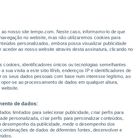
everobaikalsk
er ao nosso site tempo.com. Neste caso, informamo-lo de que
VENTO
PRECIPITAÇÃO
navegação no website, mas não utilizaremos cookies para
nteúdos personalizados, embora possa visualizar publicidade
12
15
18
21
00
03
06
09
12
15
18
21
00
e aceder ao nosso website através desta assinatura, clicando no
s cookies, identificadores únicos ou tecnologias semelhantes
 sua visita a este sitio Web, endereços IP e identificadores de
20°
20°
20°
r os seus dados pessoais com base num interesse legítimo, ao
19°
19°
ou opor-se ao processamento de dados em qualquer altura,
18°
 website.
17°
17°
16°
15°
15°
15°
14°
mento de dados:
dos limitados para selecionar publicidade, criar perfis para
idade personalizada, criar perfis para personalizar conteúdos,
ir o desempenho da publicidade, medir o desempenho dos
 combinações de dados de diferentes fontes, desenvolver e
3.1
eúdos.
2.7
2.3