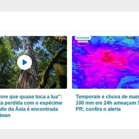
vore que quase toca a lua":
Temporais e chuva de mai
sta perdida com o espécime
100 mm em 24h ameaçam 
alto da Ásia é encontrada
PR; confira o alerta
iwan