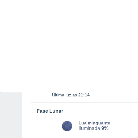
SEGUNDA, 10 DE AGOSTO
De madrugada
Chuva fraca com céu
parcialmente nublado
Nascer do Sol às
05h04m
Pôr do Sol às
20h30m
Primera luz as
04:20
Última luz as
21:14
Fase Lunar
Lua minguante
Iluminada
9%