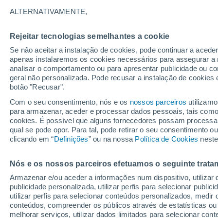
ALTERNATIVAMENTE,
Gráfico do tempo por horas em S
Rejeitar tecnologias semelhantes a cookie
Se não aceitar a instalação de cookies, pode continuar a aced
SÍMBOLO
TEMPERATURA
apenas instalaremos os cookies necessários para assegurar a 
analisar o comportamento ou para apresentar publicidade ou co
00
03
06
09
12
15
18
21
00
03
06
09
geral não personalizada. Pode recusar a instalação de cookies 
botão "Recusar".
Com o seu consentimento, nós e os
nossos parceiros
utilizamo
para armazenar, aceder e processar dados pessoais, tais como a
cookies. É possível que alguns fornecedores possam processa
qual se pode opor. Para tal, pode retirar o seu consentimento 
clicando em “
Definições
” ou na nossa
Política de Cookies
neste
17°
17°
17°
16°
16°
16°
16°
14°
Nós e os nossos parceiros efetuamos o seguinte trata
14°
14°
13°
Armazenar e/ou aceder a informações num dispositivo, utilizar da
publicidade personalizada, utilizar perfis para selecionar public
utilizar perfis para selecionar conteúdos personalizados, med
5.6
conteúdos, compreender os públicos através de estatísticas ou
3.9
melhorar serviços, utilizar dados limitados para selecionar cont