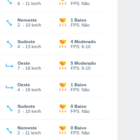
6
-
11 km/h
FPS:
Não
Noroeste
1 Baixo
2
-
10 km/h
FPS:
Não
Sudeste
4 Moderado
4
-
13 km/h
FPS:
6-10
Oeste
5 Moderado
7
-
18 km/h
FPS:
6-10
Oeste
1 Baixo
4
-
18 km/h
FPS:
Não
Sudeste
0 Baixo
3
-
10 km/h
FPS:
Não
Noroeste
0 Baixo
2
-
11 km/h
FPS:
Não