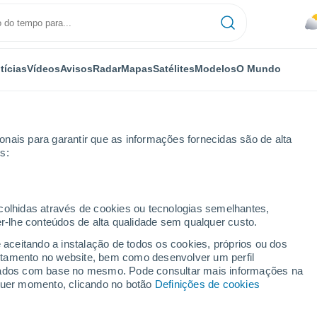
tícias
Vídeos
Avisos
Radar
Mapas
Satélites
Modelos
O Mundo
nais para garantir que as informações fornecidas são de alta
s:
oras
ecolhidas através de cookies ou tecnologias semelhantes,
er-lhe conteúdos de alta qualidade sem qualquer custo.
a Severobaikalsk por
e aceitando a instalação de todos os cookies, próprios ou dos
rtamento no website, bem como desenvolver um perfil
lizados com base no mesmo. Pode consultar mais informações na
lquer momento, clicando no botão
Definições de cookies