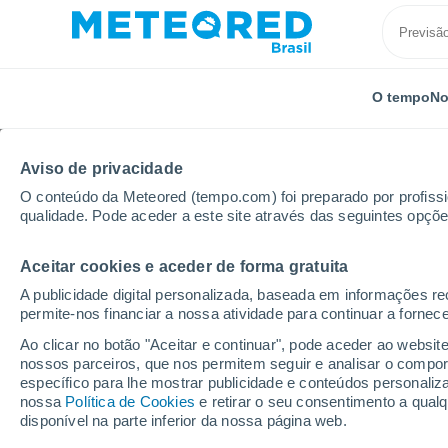
O tempo
No
Aviso de privacidade
O conteúdo da Meteored (tempo.com) foi preparado por profissio
qualidade. Pode aceder a este site através das seguintes opçõe
Aceitar cookies e aceder de forma gratuita
Início
Rússia
Buriácia
Severobaikalsk
Por h
A publicidade digital personalizada, baseada em informações r
permite-nos financiar a nossa atividade para continuar a fornec
Previsão do tempo par
Ao clicar no botão "Aceitar e continuar", pode aceder ao websit
horas
nossos parceiros, que nos permitem seguir e analisar o compo
específico para lhe mostrar publicidade e conteúdos persona
nossa
Política de Cookies
e retirar o seu consentimento a qua
disponível na parte inferior da nossa página web.
O Tempo 1 - 7 Dias
Por horas