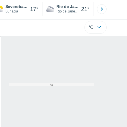
Severobaikalsk
Rio de Janeiro
São Paulo
17°
21°
Buriácia
Rio de Janeiro
São Paulo
°C