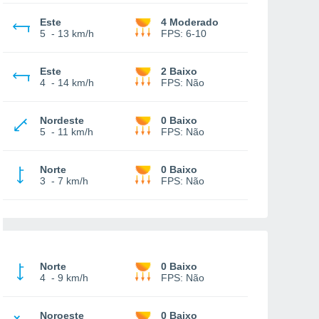
Este
4 Moderado
5
-
13 km/h
FPS:
6-10
Este
2 Baixo
4
-
14 km/h
FPS:
Não
Nordeste
0 Baixo
5
-
11 km/h
FPS:
Não
Norte
0 Baixo
3
-
7 km/h
FPS:
Não
Norte
0 Baixo
4
-
9 km/h
FPS:
Não
Noroeste
0 Baixo