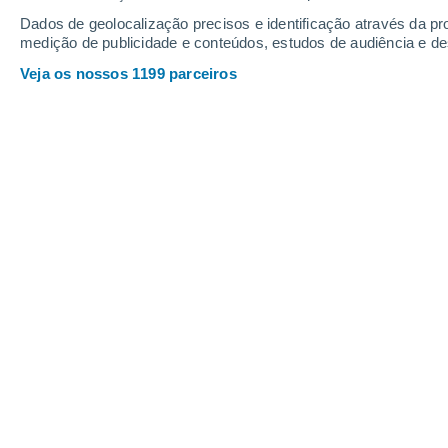
0.8
Dados de geolocalização precisos e identificação através da pr
0.5
0.1
medição de publicidade e conteúdos, estudos de audiência e d
Sábado
8
Domingo
9
Veja os nossos 1199 parceiros
A previsão do tempo por horas: Sev
SÁBADO, 08 DE AGOSTO
Pela tarde
Chuva moderada com céu
parcialmente nublado
Nascer do Sol às
05h00m
Pôr do Sol às
20h34m
Primera luz as
04:15
Última luz as
21:19