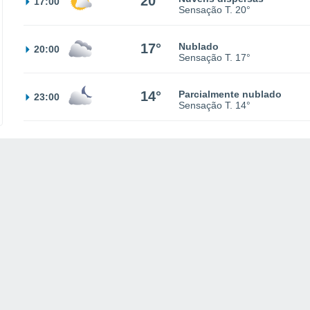
20°
17:00
Sensação T.
20°
17°
Nublado
20:00
Sensação T.
17°
14°
Parcialmente nublado
23:00
Sensação T.
14°