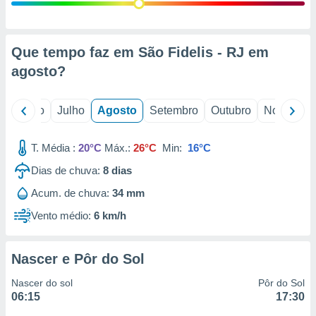
conteúdos.
ção
Que tempo faz em São Fidelis - RJ em
ão através
agosto
?
de
,
 e
o
Junho
Julho
Agosto
Setembro
Outubro
Novembro
dos,
publicidade
T. Média :
20°C
Máx.:
26°C
Min:
16°C
s, estudos
Dias de chuva:
8
dias
a e
mento de
Acum. de chuva:
34 mm
Vento médio:
6 km/h
ossos 1199
eiros
Nascer e Pôr do Sol
Nascer do sol
Pôr do Sol
06:15
17:30