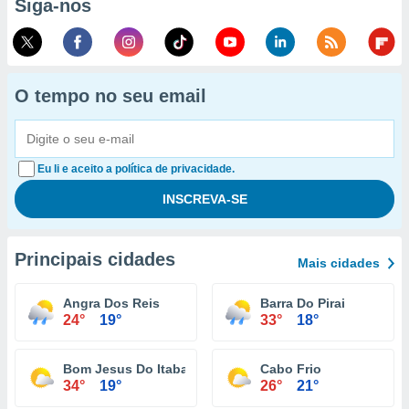
Siga-nos
O tempo no seu email
Eu li e aceito a política de privacidade.
Principais cidades
Mais cidades
Angra Dos Reis
Barra Do Pirai
24°
19°
33°
18°
Bom Jesus Do Itabapoana
Cabo Frio
34°
19°
26°
21°