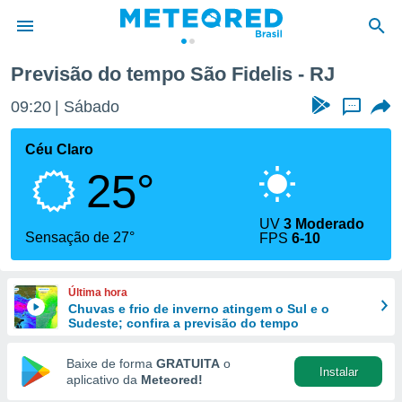
Previsão do tempo São Fidelis - RJ
de
09:20
Sábado
...
 da
tempo.com)
Céu Claro
do por
25°
is para
e as
 fornecidas
UV
3 Moderado
 qualidade.
Sensação de 27°
FPS
6-10
r a este
s das
opções:
Última hora
Chuvas e frio de inverno atingem o Sul e o
ookies e
Sudeste; confira a previsão do tempo
 forma
Baixe de forma
GRATUITA
o
Instalar
e digital
aplicativo da
Meteored!
da,