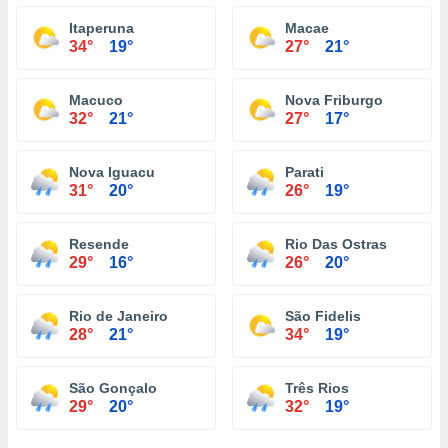
Itaperuna
Macae
34°
19°
27°
21°
Macuco
Nova Friburgo
32°
21°
27°
17°
Nova Iguacu
Parati
31°
20°
26°
19°
Resende
Rio Das Ostras
29°
16°
26°
20°
Rio de Janeiro
São Fidelis
28°
21°
34°
19°
São Gonçalo
Três Rios
29°
20°
32°
19°