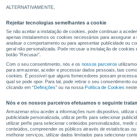
31°
ALTERNATIVAMENTE,
Rejeitar tecnologias semelhantes a cookie
Norte
Se não aceitar a instalação de cookies, pode continuar a aced
Sensação de 31°
10
-
27 km
apenas instalaremos os cookies necessários para assegurar a 
analisar o comportamento ou para apresentar publicidade ou co
geral não personalizada. Pode recusar a instalação de cookies 
botão "Recusar".
Última hora
Chuvas e frio de inverno atingem o Sul e o
Com o seu consentimento, nós e os
nossos parceiros
utilizamo
Sudeste; confira a previsão do tempo
para armazenar, aceder e processar dados pessoais, tais como a
cookies. É possível que alguns fornecedores possam processa
O Tempo 1 - 7 Dias
Atualidade
Mapas de temperat
qual se pode opor. Para tal, pode retirar o seu consentimento 
clicando em “
Definições
” ou na nossa
Política de Cookies
neste
Nós e os nossos parceiros efetuamos o seguinte trata
Amanhã
Segunda
Hoje
Armazenar e/ou aceder a informações num dispositivo, utilizar da
9 Ago.
10 Ago.
8 Ago.
publicidade personalizada, utilizar perfis para selecionar public
utilizar perfis para selecionar conteúdos personalizados, med
conteúdos, compreender os públicos através de estatísticas ou
melhorar serviços, utilizar dados limitados para selecionar cont
60%
80%