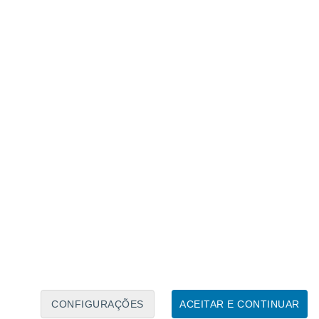
Caléndario Lunar
Seg
Ter
Qua
Qui
Sex
Sáb
Domo
8
9
10
11
12
13
14
15
16
17
18
19
20
21
CONFIGURAÇÕES
ACEITAR E CONTINUAR