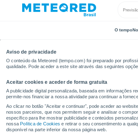
O tempo
No
Aviso de privacidade
O conteúdo da Meteored (tempo.com) foi preparado por profissio
qualidade. Pode aceder a este site através das seguintes opçõe
Aceitar cookies e aceder de forma gratuita
Início
Estado do Rio de Janeiro
Macuco
A publicidade digital personalizada, baseada em informações r
permite-nos financiar a nossa atividade para continuar a fornec
Previsão do tempo Mac
Ao clicar no botão "Aceitar e continuar", pode aceder ao websit
nossos parceiros, que nos permitem seguir e analisar o compo
14:06
Sábado
específico para lhe mostrar publicidade e conteúdos persona
nossa
Política de Cookies
e retirar o seu consentimento a qua
disponível na parte inferior da nossa página web.
Céu Claro