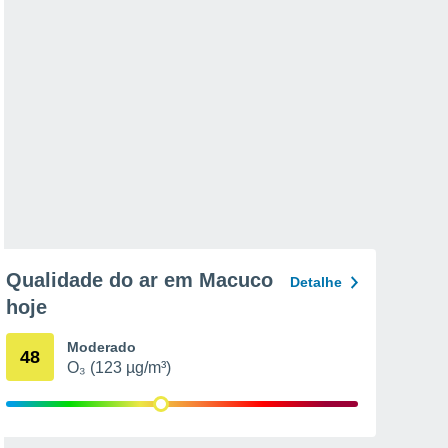
Qualidade do ar em Macuco
Detalhe
hoje
Moderado
48
O₃ (123 µg/m³)