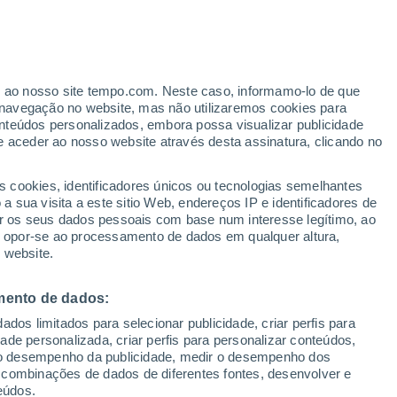
Aviso de nível amarelo
Alerta moderado de otros em
Macuco hoje
er ao nosso site tempo.com. Neste caso, informamo-lo de que
/h
navegação no website, mas não utilizaremos cookies para
nteúdos personalizados, embora possa visualizar publicidade
e aceder ao nosso website através desta assinatura, clicando no
s cookies, identificadores únicos ou tecnologias semelhantes
 sua visita a este sitio Web, endereços IP e identificadores de
r os seus dados pessoais com base num interesse legítimo, ao
ura
Radar de Chuva
Satélites
Modelos
ou opor-se ao processamento de dados em qualquer altura,
 website.
mento de dados:
Terça
Quarta
Quinta
Sexta
dos limitados para selecionar publicidade, criar perfis para
11 Ago.
12 Ago.
13 Ago.
14 Ago.
idade personalizada, criar perfis para personalizar conteúdos,
ir o desempenho da publicidade, medir o desempenho dos
 combinações de dados de diferentes fontes, desenvolver e
eúdos.
40%