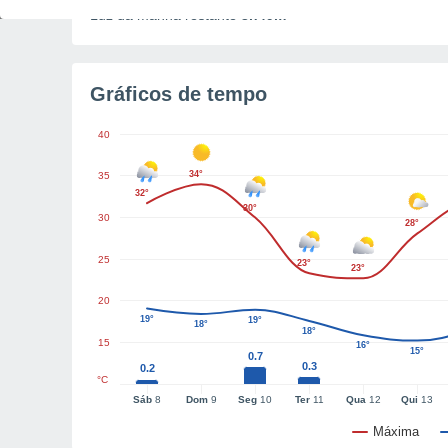
Luz da manhã restante
3h49m
Gráficos de tempo
40
34°
35
32°
30°
30
28°
25
23°
23°
20
19°
19°
18°
18°
15
16°
15°
0.7
0.3
0.2
°C
Sáb
8
Dom
9
Seg
10
Ter
11
Qua
12
Qui
13
Máxima