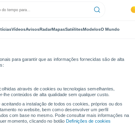
tícias
Vídeos
Avisos
Radar
Mapas
Satélites
Modelos
O Mundo
nais para garantir que as informações fornecidas são de alta
s:
ecolhidas através de cookies ou tecnologias semelhantes,
er-lhe conteúdos de alta qualidade sem qualquer custo.
uco - RJ
e aceitando a instalação de todos os cookies, próprios ou dos
rtamento no website, bem como desenvolver um perfil
...
lizados com base no mesmo. Pode consultar mais informações na
lquer momento, clicando no botão
Definições de cookies
Por horas
Céu limpo nas próximas horas