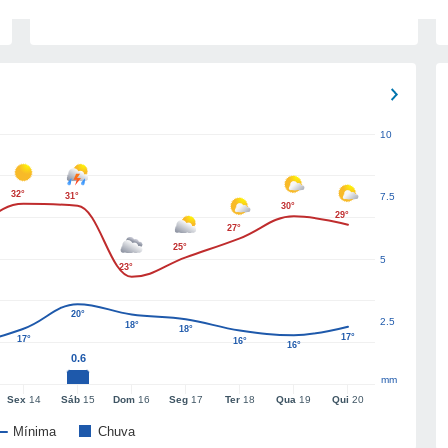
10
32°
31°
7.5
30°
29°
27°
25°
5
23°
20°
2.5
18°
18°
17°
17°
16°
16°
0.6
mm
Sex
14
Sáb
15
Dom
16
Seg
17
Ter
18
Qua
19
Qui
20
Mínima
Chuva