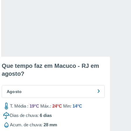
Que tempo faz em Macuco - RJ em
agosto
?
Agosto
T. Média :
19°C
Máx.:
24°C
Min:
14°C
Dias de chuva:
6
dias
Acum. de chuva:
28 mm