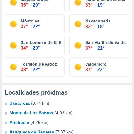
36°
20°
33°
19°
Móstoles
Navacerrada
37°
22°
32°
18°
San Lorenzo de El Escorial
San Martín de Valdeigle
34°
20°
37°
21°
Torrejón de Ardoz
Valdemoro
38°
22°
37°
22°
Localidades próximas
Santorcaz
(3.74 km)
Monte de Los Santos
(4.02 km)
Anchuelo
(4.26 km)
Azuqueca de Henares
(7.37 km)