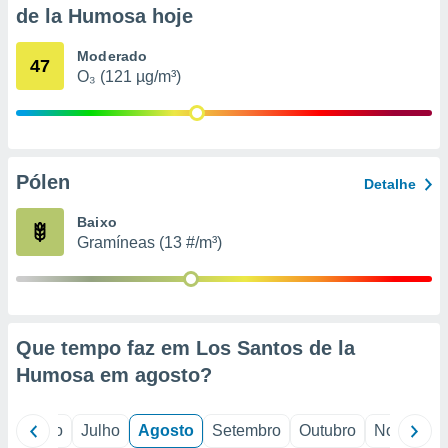
conteúdos.
de la Humosa hoje
ção
Moderado
47
O₃ (121 µg/m³)
ão através
de
,
 e
Pólen
Detalhe
dos,
publicidade
Baixo
s, estudos
a e
Gramíneas (13 #/m³)
mento de
ossos 1199
eiros
Que tempo faz em Los Santos de la
Humosa em
agosto
?
o
Junho
Julho
Agosto
Setembro
Outubro
Novembro