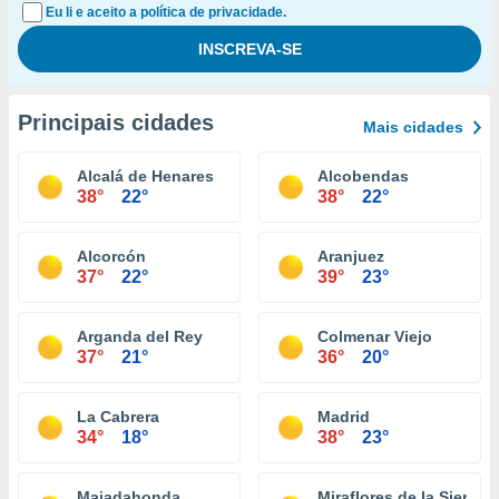
Eu li e aceito a política de privacidade.
Principais cidades
Mais cidades
Alcalá de Henares
Alcobendas
38°
22°
38°
22°
Alcorcón
Aranjuez
37°
22°
39°
23°
Arganda del Rey
Colmenar Viejo
37°
21°
36°
20°
La Cabrera
Madrid
34°
18°
38°
23°
Majadahonda
Miraflores de la Sierra