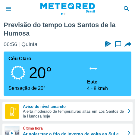
Humosa
Previsão do tempo Los Santos de la
Humosa
de
 da
06:56
Quinta
...
tempo.com)
do por
Céu Claro
is para
e as
20°
 fornecidas
 qualidade.
Este
r a este
Sensação de 20°
s das
4
8 km/h
opções:
ookies e
Aviso de nível amarelo
 forma
Alerta moderado de temperaturas altas em Los Santos de
la Humosa hoje
e digital
Última hora
da,
Ar polar traz o frio de inverno de volta ao Sul e