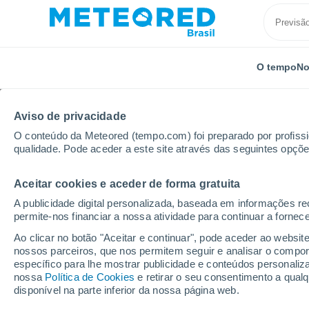
O tempo
No
Aviso de privacidade
O conteúdo da Meteored (tempo.com) foi preparado por profissio
qualidade. Pode aceder a este site através das seguintes opçõe
Aceitar cookies e aceder de forma gratuita
Início
Itália
Província de Salerno
Sala Consilina
A publicidade digital personalizada, baseada em informações r
permite-nos financiar a nossa atividade para continuar a fornec
Previsão do tempo Sala
Ao clicar no botão "Aceitar e continuar", pode aceder ao websit
nossos parceiros, que nos permitem seguir e analisar o compo
09:44
Quinta
específico para lhe mostrar publicidade e conteúdos persona
nossa
Política de Cookies
e retirar o seu consentimento a qua
disponível na parte inferior da nossa página web.
Nuvens dispersas