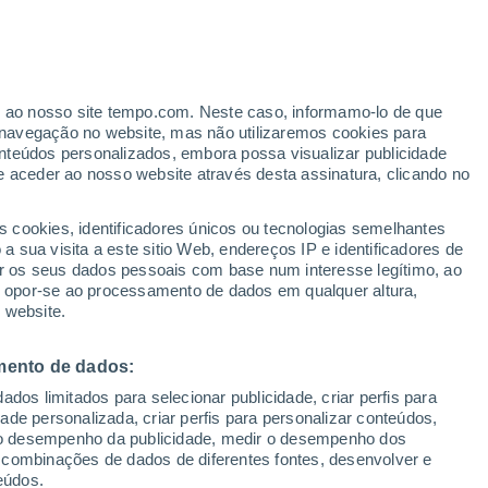
Aviso de nível vermelho
Alerta extremo de temperaturas
altas em Sala Consilina hoje
erado
er ao nosso site tempo.com. Neste caso, informamo-lo de que
navegação no website, mas não utilizaremos cookies para
nteúdos personalizados, embora possa visualizar publicidade
e aceder ao nosso website através desta assinatura, clicando no
 e
s cookies, identificadores únicos ou tecnologias semelhantes
 sua visita a este sitio Web, endereços IP e identificadores de
r os seus dados pessoais com base num interesse legítimo, ao
ura
Radar de Chuva
Satélites
Modelos
ou opor-se ao processamento de dados em qualquer altura,
 website.
mento de dados:
omingo
Segunda
Terça
Quarta
dos limitados para selecionar publicidade, criar perfis para
9 Ago.
10 Ago.
11 Ago.
12 Ago.
idade personalizada, criar perfis para personalizar conteúdos,
ir o desempenho da publicidade, medir o desempenho dos
 combinações de dados de diferentes fontes, desenvolver e
eúdos.
50%
50%