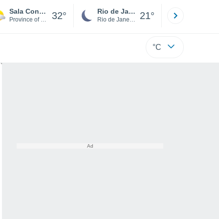
Sala Consilina
Rio de Janeiro
São Paulo
32°
21°
Province of Salerno
Rio de Janeiro
São Paulo
°C