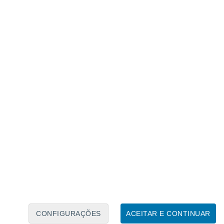
Caléndario Lunar
Seg
Ter
Qua
Qui
Sex
Sáb
Domo
6
7
8
9
10
11
12
13
14
15
16
17
18
19
CONFIGURAÇÕES
ACEITAR E CONTINUAR