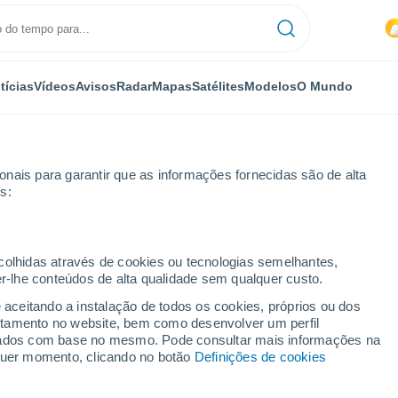
tícias
Vídeos
Avisos
Radar
Mapas
Satélites
Modelos
O Mundo
nais para garantir que as informações fornecidas são de alta
s:
ecolhidas através de cookies ou tecnologias semelhantes,
er-lhe conteúdos de alta qualidade sem qualquer custo.
 Consilina
e aceitando a instalação de todos os cookies, próprios ou dos
rtamento no website, bem como desenvolver um perfil
...
lizados com base no mesmo. Pode consultar mais informações na
lquer momento, clicando no botão
Definições de cookies
Por horas
Chuva fraca nas próximas horas