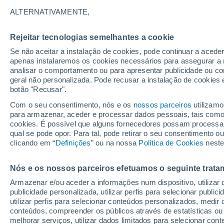
32°
ALTERNATIVAMENTE,
Rejeitar tecnologias semelhantes a cookie
UV
4 Mod
Se não aceitar a instalação de cookies, pode continuar a aced
Sensação de 31°
FPS
6-10
apenas instalaremos os cookies necessários para assegurar a 
analisar o comportamento ou para apresentar publicidade ou co
geral não personalizada. Pode recusar a instalação de cookies 
botão "Recusar".
Última hora
Ar polar traz o frio de inverno de volta ao Sul
Com o seu consentimento, nós e os
nossos parceiros
utilizamo
Sudeste; saiba o que esperar
para armazenar, aceder e processar dados pessoais, tais como a
cookies. É possível que alguns fornecedores possam processa
O Tempo 1 - 7 Dias
Atualidade
Mapas de temperat
qual se pode opor. Para tal, pode retirar o seu consentimento 
clicando em “
Definições
” ou na nossa
Política de Cookies
neste
Nós e os nossos parceiros efetuamos o seguinte trata
Amanhã
Sábado
D
Hoje
Armazenar e/ou aceder a informações num dispositivo, utilizar da
7 Ago.
8 Ago.
6 Ago.
publicidade personalizada, utilizar perfis para selecionar public
utilizar perfis para selecionar conteúdos personalizados, med
conteúdos, compreender os públicos através de estatísticas ou
melhorar serviços, utilizar dados limitados para selecionar cont
60%
70%
90%