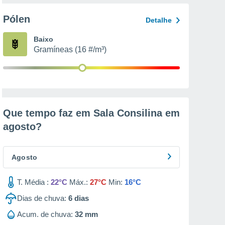
Pólen
Detalhe
Baixo
Gramíneas (16 #/m³)
Que tempo faz em Sala Consilina em
agosto
?
Agosto
T. Média :
22°C
Máx.:
27°C
Min:
16°C
Dias de chuva:
6
dias
Acum. de chuva:
32 mm