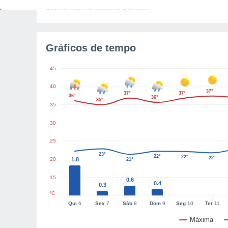
Luz da manhã restante
10h52m
Gráficos de tempo
45
40
37°
37°
37°
36°
36°
35°
35
30
25
23°
22°
22°
22°
20
1.8
21°
15
0.6
0.4
0.3
°C
Qui
6
Sex
7
Sáb
8
Dom
9
Seg
10
Ter
11
Máxima