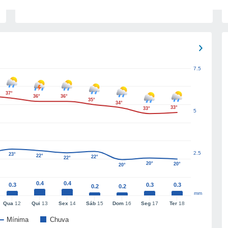
7.5
37°
36°
36°
35°
34°
33°
33°
5
2.5
23°
22°
22°
22°
20°
20°
20°
0.4
0.4
0.3
0.3
0.3
0.2
0.2
mm
Qua
12
Qui
13
Sex
14
Sáb
15
Dom
16
Seg
17
Ter
18
Mínima
Chuva