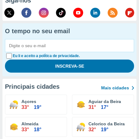
Siga-nos
O tempo no seu email
Eu li e aceito a política de privacidade.
Principais cidades
Mais cidades
Açores
Aguiar da Beira
33°
19°
31°
17°
Almeida
Celorico da Beira
33°
18°
32°
19°