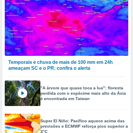
Temporais e chuva de mais de 100 mm em 24h
ameaçam SC e o PR; confira o alerta
"A árvore que quase toca a lua": floresta
perdida com o espécime mais alto da Ásia
é encontrada em Taiwan
Super El Niño: Pacífico aquece acima das
previsões e ECMWF reforça pico superior a
3°C