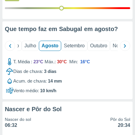
conteúdos.
ção
ão através
Que tempo faz em Sabugal em
agosto
?
de
,
 e
o
Junho
Julho
Agosto
Setembro
Outubro
Novembro
dos,
publicidade
T. Média :
23°C
Máx.:
30°C
Min:
16°C
s, estudos
Dias de chuva:
3
dias
a e
mento de
Acum. de chuva:
14 mm
Vento médio:
10 km/h
ossos 1199
eiros
Nascer e Pôr do Sol
Nascer do sol
Pôr do Sol
06:32
20:34