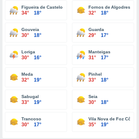
Figueira de Castelo Rodrigo
Fornos de Algodres
34°
18°
32°
18°
Gouveia
Guarda
30°
18°
29°
17°
Loriga
Manteigas
30°
16°
31°
17°
Meda
Pinhel
32°
19°
33°
18°
Sabugal
Seia
33°
19°
30°
18°
Trancoso
Vila Nova de Foz Côa
30°
17°
35°
19°