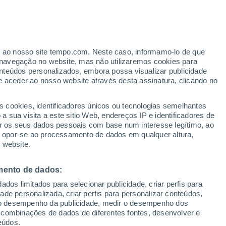
15°
Meda
33°
15°
Figueira de
Castelo
er ao nosso site tempo.com. Neste caso, informamo-lo de que
Rodrigo
navegação no website, mas não utilizaremos cookies para
nteúdos personalizados, embora possa visualizar publicidade
32°
34°
14°
15°
e aceder ao nosso website através desta assinatura, clicando no
rancoso
Pinhel
33°
15°
s cookies, identificadores únicos ou tecnologias semelhantes
Almeida
 sua visita a este sitio Web, endereços IP e identificadores de
r os seus dados pessoais com base num interesse legítimo, ao
32°
ou opor-se ao processamento de dados em qualquer altura,
15°
o da
 website.
a
29°
mento de dados:
14°
Guarda
dos limitados para selecionar publicidade, criar perfis para
idade personalizada, criar perfis para personalizar conteúdos,
ir o desempenho da publicidade, medir o desempenho dos
33°
 combinações de dados de diferentes fontes, desenvolver e
15°
eúdos.