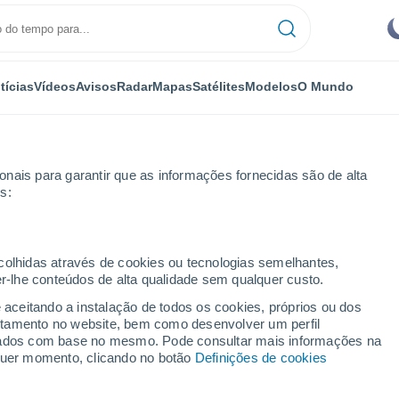
tícias
Vídeos
Avisos
Radar
Mapas
Satélites
Modelos
O Mundo
nais para garantir que as informações fornecidas são de alta
s:
ecolhidas através de cookies ou tecnologias semelhantes,
er-lhe conteúdos de alta qualidade sem qualquer custo.
istrito da Guarda
e aceitando a instalação de todos os cookies, próprios ou dos
35°
rtamento no website, bem como desenvolver um perfil
17°
lizados com base no mesmo. Pode consultar mais informações na
Vila Nova de
Foz Côa
lquer momento, clicando no botão
Definições de cookies
32°