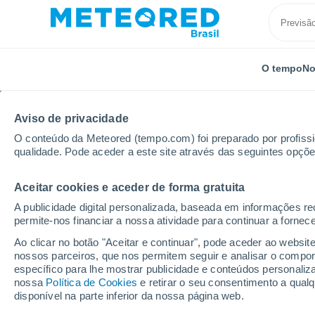
O tempo
No
Aviso de privacidade
O conteúdo da Meteored (tempo.com) foi preparado por profissio
qualidade. Pode aceder a este site através das seguintes opçõe
Aceitar cookies e aceder de forma gratuita
Início
Portugal
Distrito da Guarda
A publicidade digital personalizada, baseada em informações r
permite-nos financiar a nossa atividade para continuar a fornec
Previsão do tempo no D
Ao clicar no botão "Aceitar e continuar", pode aceder ao websit
nossos parceiros, que nos permitem seguir e analisar o compo
específico para lhe mostrar publicidade e conteúdos persona
Hoje, 6 agosto
Todo o dia
Símbolo
nossa
Política de Cookies
e retirar o seu consentimento a qua
disponível na parte inferior da nossa página web.