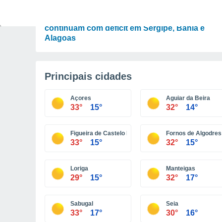
PLANTAS
Chuva costeira no Nordeste: milho e feijão
continuam com déficit em Sergipe, Bahia e
Alagoas
Principais cidades
Açores
Aguiar da Beira
33°
15°
32°
14°
Figueira de Castelo Rodrigo
Fornos de Algodres
33°
15°
32°
15°
Loriga
Manteigas
29°
15°
32°
17°
Sabugal
Seia
33°
17°
30°
16°