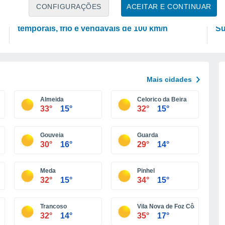
PREVISÃO
P
CONFIGURAÇÕES
ACEITAR E CONTINUAR
Frente fria traz forte mudança do tempo em SP:
Ar
temporais, frio e vendavais de 100 km/h
Su
Mais cidades
Almeida
Celorico da Beira
33°
15°
32°
15°
Gouveia
Guarda
30°
16°
29°
14°
Meda
Pinhel
32°
15°
34°
15°
Trancoso
Vila Nova de Foz Côa
32°
14°
35°
17°