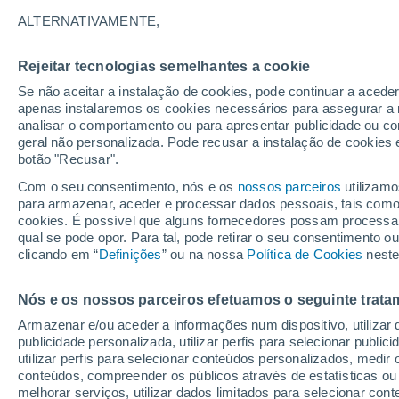
ALTERNATIVAMENTE,
Rejeitar tecnologias semelhantes a cookie
Se não aceitar a instalação de cookies, pode continuar a aced
32°
apenas instalaremos os cookies necessários para assegurar a 
14°
analisar o comportamento ou para apresentar publicidade ou co
Aguiar da
Beira
geral não personalizada. Pode recusar a instalação de cookies 
T
botão "Recusar".
Com o seu consentimento, nós e os
nossos parceiros
utilizamo
para armazenar, aceder e processar dados pessoais, tais como a
cookies. É possível que alguns fornecedores possam processa
32°
qual se pode opor. Para tal, pode retirar o seu consentimento 
15°
clicando em “
Definições
” ou na nossa
Política de Cookies
Celoric
neste
Fornos de
Beir
Algodres
Nós e os nossos parceiros efetuamos o seguinte trata
30°
Armazenar e/ou aceder a informações num dispositivo, utilizar da
16°
publicidade personalizada, utilizar perfis para selecionar public
Gouveia
utilizar perfis para selecionar conteúdos personalizados, med
30°
conteúdos, compreender os públicos através de estatísticas ou
16°
melhorar serviços, utilizar dados limitados para selecionar cont