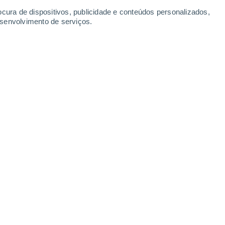
Rebolosa
ocura de dispositivos, publicidade e conteúdos personalizados,
33°
17°
esenvolvimento de serviços.
Sabugal
Leaflet
|
©
OpenStreetMap
|
ECMWF
by © Meteored