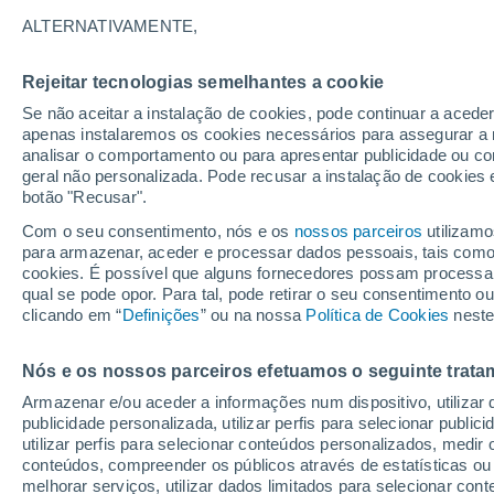
25°
ALTERNATIVAMENTE,
Rejeitar tecnologias semelhantes a cookie
Este
Se não aceitar a instalação de cookies, pode continuar a aced
Sensação de 26°
6
-
17 km/
apenas instalaremos os cookies necessários para assegurar a 
analisar o comportamento ou para apresentar publicidade ou co
geral não personalizada. Pode recusar a instalação de cookies 
botão "Recusar".
Última hora
Chuvas e frio de inverno atingem o Sul e o
Com o seu consentimento, nós e os
nossos parceiros
utilizamo
Sudeste; confira a previsão do tempo
para armazenar, aceder e processar dados pessoais, tais como a
cookies. É possível que alguns fornecedores possam processa
O Tempo 1 - 7 Dias
Atualidade
Mapas de nuvens
qual se pode opor. Para tal, pode retirar o seu consentimento 
clicando em “
Definições
” ou na nossa
Política de Cookies
neste
Nós e os nossos parceiros efetuamos o seguinte trata
Amanhã
Segunda
Hoje
Armazenar e/ou aceder a informações num dispositivo, utilizar da
9 Ago.
10 Ago.
8 Ago.
publicidade personalizada, utilizar perfis para selecionar public
utilizar perfis para selecionar conteúdos personalizados, med
conteúdos, compreender os públicos através de estatísticas ou
melhorar serviços, utilizar dados limitados para selecionar cont