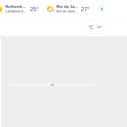
Rothenburg ob der Tauber
Rio de Janeiro
São Paulo
25°
27°
Landkreis Ansbach
Rio de Janeiro
São Paulo
°C