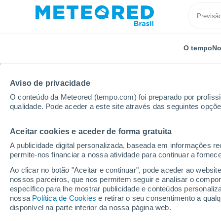
O tempo
No
Aviso de privacidade
O conteúdo da Meteored (tempo.com) foi preparado por profissio
qualidade. Pode aceder a este site através das seguintes opçõe
Aceitar cookies e aceder de forma gratuita
Início
Alemanha
Baviera
Rothenburg ob der Ta
A publicidade digital personalizada, baseada em informações r
permite-nos financiar a nossa atividade para continuar a fornec
Previsão do tempo Rot
Ao clicar no botão "Aceitar e continuar", pode aceder ao websit
nossos parceiros, que nos permitem seguir e analisar o compo
20:19
Sábado
específico para lhe mostrar publicidade e conteúdos persona
nossa
Política de Cookies
e retirar o seu consentimento a qua
disponível na parte inferior da nossa página web.
Céu Claro