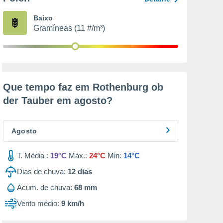
Baixo
Gramíneas (11 #/m³)
Que tempo faz em Rothenburg ob
der Tauber em
agosto
?
Agosto
T. Média :
19°C
Máx.:
24°C
Min:
14°C
Dias de chuva:
12
dias
Acum. de chuva:
68 mm
Vento médio:
9 km/h