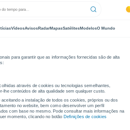
tícias
Vídeos
Avisos
Radar
Mapas
Satélites
Modelos
O Mundo
nais para garantir que as informações fornecidas são de alta
s:
uber
ecolhidas através de cookies ou tecnologias semelhantes,
er-lhe conteúdos de alta qualidade sem qualquer custo.
henburg ob der Tauber
e aceitando a instalação de todos os cookies, próprios ou dos
rtamento no website, bem como desenvolver um perfil
...
lizados com base no mesmo. Pode consultar mais informações na
lquer momento, clicando no botão
Definições de cookies
Por horas
Intervalos nublados nas
próximas horas