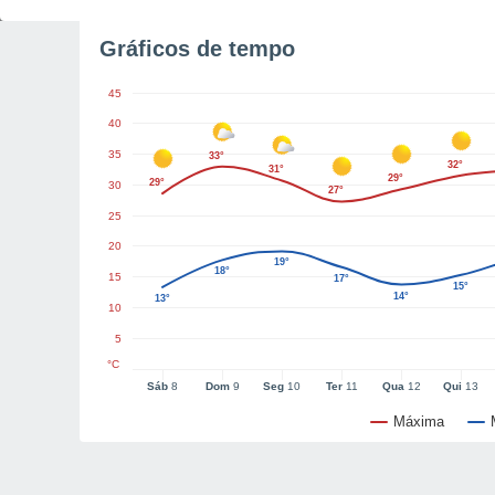
Gráficos de tempo
45
40
35
33°
32°
31°
29°
29°
30
27°
25
20
19°
18°
15
17°
15°
14°
13°
10
5
°C
Sáb
8
Dom
9
Seg
10
Ter
11
Qua
12
Qui
13
Máxima