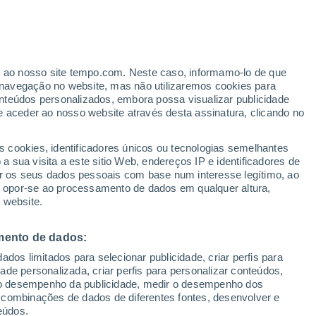
Aviso de nível amarelo
Alerta moderado de temperaturas
altas em Rothenburg ob der Tauber
hoje
er ao nosso site tempo.com. Neste caso, informamo-lo de que
h
Sobem as temperaturas
navegação no website, mas não utilizaremos cookies para
Durante o dia de amanhã
nteúdos personalizados, embora possa visualizar publicidade
e aceder ao nosso website através desta assinatura, clicando no
s cookies, identificadores únicos ou tecnologias semelhantes
 sua visita a este sitio Web, endereços IP e identificadores de
r os seus dados pessoais com base num interesse legítimo, ao
Radar de Chuva
Satélites
Modelos
ou opor-se ao processamento de dados em qualquer altura,
 website.
mento de dados:
Terça
Quarta
Quinta
Sexta
dos limitados para selecionar publicidade, criar perfis para
11 Ago.
12 Ago.
13 Ago.
14 Ago.
idade personalizada, criar perfis para personalizar conteúdos,
ir o desempenho da publicidade, medir o desempenho dos
 combinações de dados de diferentes fontes, desenvolver e
eúdos.