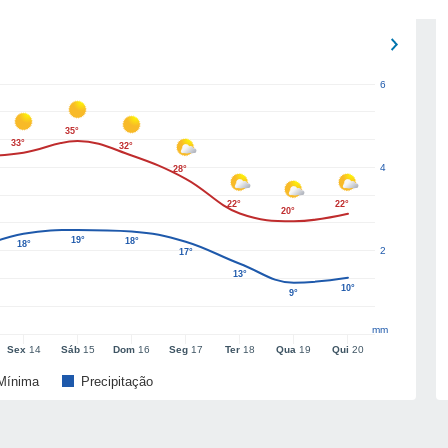
6
35°
33°
32°
4
28°
22°
22°
20°
19°
18°
18°
2
17°
13°
10°
9°
mm
Sex
14
Sáb
15
Dom
16
Seg
17
Ter
18
Qua
19
Qui
20
Mínima
Precipitação