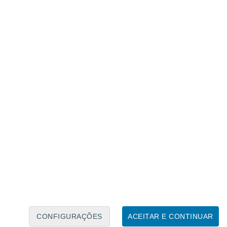
Caléndario Lunar
Seg
Ter
Qua
Qui
Sex
Sáb
Domo
8
9
10
11
12
13
14
15
16
17
18
19
20
21
CONFIGURAÇÕES
ACEITAR E CONTINUAR