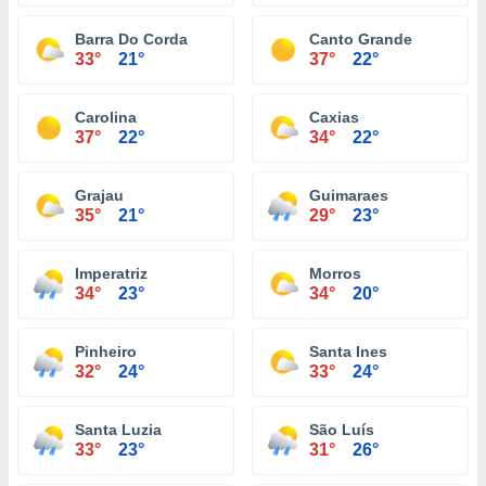
Barra Do Corda
Canto Grande
33°
21°
37°
22°
Carolina
Caxias
37°
22°
34°
22°
Grajau
Guimaraes
35°
21°
29°
23°
Imperatriz
Morros
34°
23°
34°
20°
Pinheiro
Santa Ines
32°
24°
33°
24°
Santa Luzia
São Luís
33°
23°
31°
26°