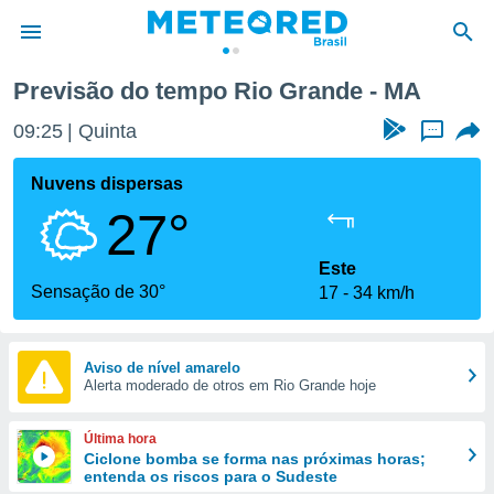
Previsão do tempo Rio Grande - MA
de
09:25
Quinta
...
 da
tempo.com)
Nuvens dispersas
do por
27°
is para
e as
 fornecidas
Este
 qualidade.
Sensação de 30°
17
34 km/h
r a este
s das
opções:
Aviso de nível amarelo
Alerta moderado de otros em Rio Grande hoje
ookies e
 forma
Última hora
e digital
Ciclone bomba se forma nas próximas horas;
entenda os riscos para o Sudeste
da,