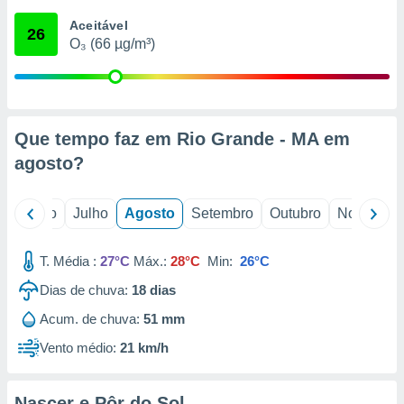
conteúdos.
Aceitável
26
O₃ (66 µg/m³)
ção
ão através
de
,
 e
Que tempo faz em Rio Grande - MA em
agosto
?
dos,
publicidade
s, estudos
o
Junho
Julho
Agosto
Setembro
Outubro
Novembro
a e
mento de
T. Média :
27°C
Máx.:
28°C
Min:
26°C
ossos 1199
Dias de chuva:
18
dias
eiros
Acum. de chuva:
51 mm
Vento médio:
21 km/h
Nascer e Pôr do Sol