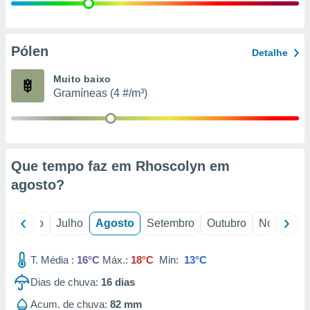
conteúdos.
ção
Pólen
Detalhe
ão através
de
Muito baixo
,
Gramíneas (4 #/m³)
 e
dos,
publicidade
s, estudos
Que tempo faz em Rhoscolyn em
a e
mento de
agosto
?
ossos 1199
o
Junho
Julho
Agosto
Setembro
Outubro
Novembro
eiros
T. Média :
16°C
Máx.:
18°C
Min:
13°C
Dias de chuva:
16
dias
Acum. de chuva:
82 mm