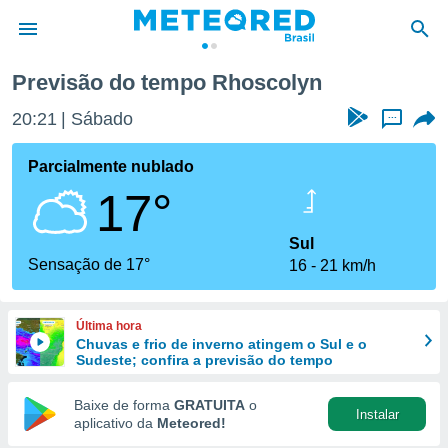
Previsão do tempo Rhoscolyn
de
20:21
Sábado
...
 da
tempo.com)
Parcialmente nublado
do por
17°
is para
e as
 fornecidas
Sul
 qualidade.
Sensação de 17°
16
21 km/h
r a este
s das
opções:
Última hora
Chuvas e frio de inverno atingem o Sul e o
ookies e
Sudeste; confira a previsão do tempo
 forma
Baixe de forma
GRATUITA
o
Instalar
e digital
aplicativo da
Meteored!
da,