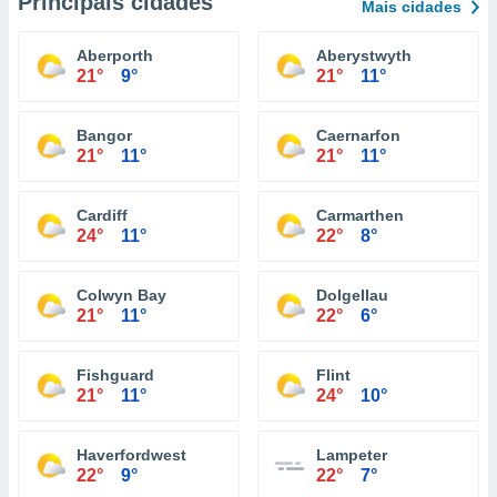
Principais cidades
Mais cidades
Aberporth
Aberystwyth
21°
9°
21°
11°
Bangor
Caernarfon
21°
11°
21°
11°
Cardiff
Carmarthen
24°
11°
22°
8°
Colwyn Bay
Dolgellau
21°
11°
22°
6°
Fishguard
Flint
21°
11°
24°
10°
Haverfordwest
Lampeter
22°
9°
22°
7°