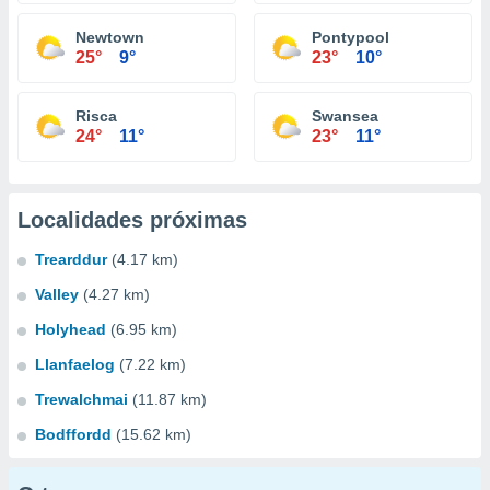
Newtown
Pontypool
25°
9°
23°
10°
Risca
Swansea
24°
11°
23°
11°
Localidades próximas
Trearddur
(4.17 km)
Valley
(4.27 km)
Holyhead
(6.95 km)
Llanfaelog
(7.22 km)
Trewalchmai
(11.87 km)
Bodffordd
(15.62 km)