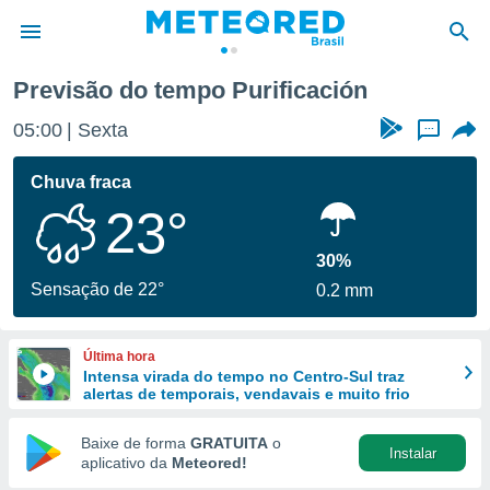
Previsão do tempo Purificación
de
05:00
Sexta
...
 da
tempo.com)
Chuva fraca
do por
23°
is para
e as
 fornecidas
30%
 qualidade.
Sensação de 22°
0.2 mm
r a este
s das
opções:
Última hora
Intensa virada do tempo no Centro-Sul traz
ookies e
alertas de temporais, vendavais e muito frio
 forma
Baixe de forma
GRATUITA
o
Instalar
e digital
aplicativo da
Meteored!
da,