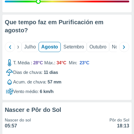
conteúdos.
ção
Que tempo faz em Purificación em
ão através
agosto
?
de
,
 e
o
Junho
Julho
Agosto
Setembro
Outubro
Novembro
dos,
publicidade
T. Média :
28°C
Máx.:
34°C
Min:
23°C
s, estudos
Dias de chuva:
11
dias
a e
mento de
Acum. de chuva:
57 mm
Vento médio:
6 km/h
ossos 1199
eiros
Nascer e Pôr do Sol
Nascer do sol
Pôr do Sol
05:57
18:13