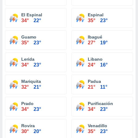
El Espinal
Espinal
34°
22°
35°
23°
Guamo
Ibagué
35°
23°
27°
19°
Lerida
Libano
34°
23°
24°
16°
Mariquita
Padua
32°
21°
21°
11°
Prado
Purificación
34°
23°
34°
23°
Rovira
Venadillo
30°
20°
35°
23°