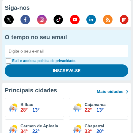
Siga-nos
O tempo no seu email
Eu li e aceito a política de privacidade.
Principais cidades
Mais cidades
Bilbao
Cajamarca
28°
13°
22°
13°
Carmen de Apicala
Chaparral
34°
22°
33°
20°