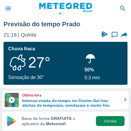
Previsão do tempo Prado
de
21:16
Quinta
...
 da
tempo.com)
Chuva fraca
do por
27°
is para
e as
 fornecidas
50%
 qualidade.
Sensação de 30°
0.3 mm
r a este
s das
opções:
Última hora
Intensa virada do tempo no Centro-Sul traz
ookies e
alertas de temporais, vendavais e muito frio
 forma
Baixe de forma
GRATUITA
o
Instalar
e digital
aplicativo da
Meteored!
da,