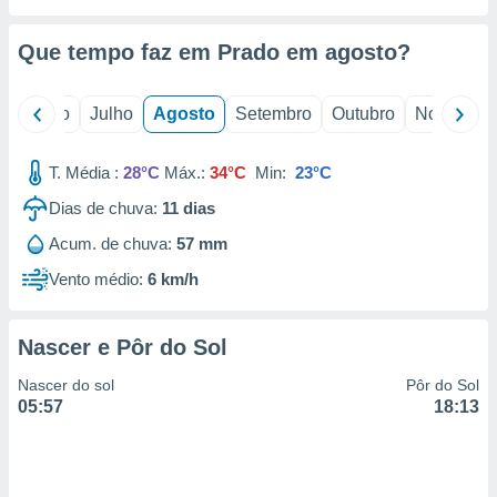
conteúdos.
Que tempo faz em Prado em
agosto
?
ção
ão através
o
Junho
Julho
Agosto
Setembro
Outubro
Novembro
de
,
 e
T. Média :
28°C
Máx.:
34°C
Min:
23°C
dos,
Dias de chuva:
11
dias
publicidade
Acum. de chuva:
57 mm
s, estudos
a e
Vento médio:
6 km/h
mento de
Nascer e Pôr do Sol
ossos 1199
eiros
Nascer do sol
Pôr do Sol
05:57
18:13