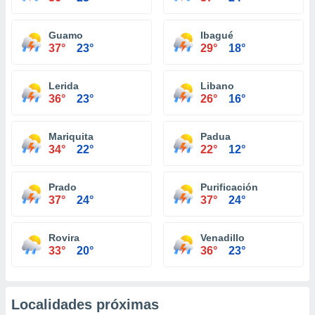
Guamo
Ibagué
37°
23°
29°
18°
Lerida
Libano
36°
23°
26°
16°
Mariquita
Padua
34°
22°
22°
12°
Prado
Purificación
37°
24°
37°
24°
Rovira
Venadillo
33°
20°
36°
23°
Localidades próximas