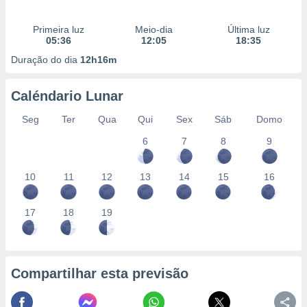
Primeira luz
Meio-dia
Última luz
05:36
12:05
18:35
Duração do dia
12h16m
Caléndario Lunar
Seg
Ter
Qua
Qui
Sex
Sáb
Domo
6
7
8
9
10
11
12
13
14
15
16
17
18
19
Compartilhar esta previsão