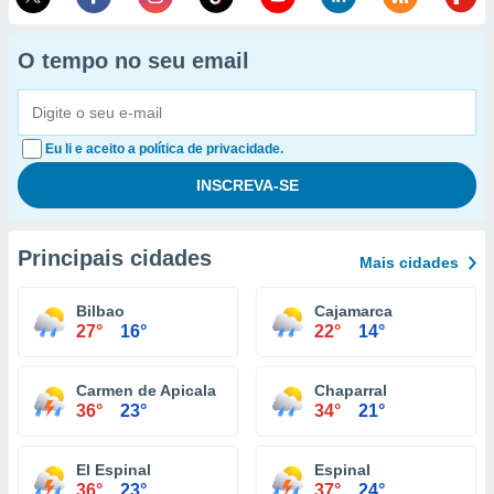
O tempo no seu email
Eu li e aceito a política de privacidade.
Principais cidades
Mais cidades
Bilbao
Cajamarca
27°
16°
22°
14°
Carmen de Apicala
Chaparral
36°
23°
34°
21°
El Espinal
Espinal
36°
23°
37°
24°