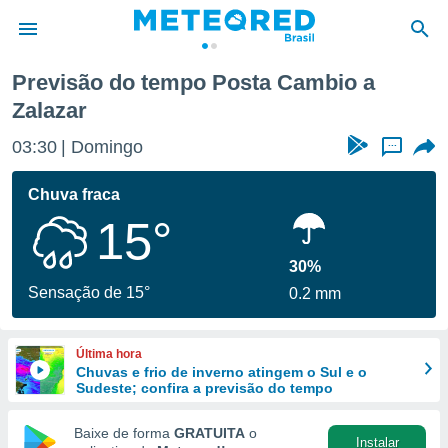
azar
Previsão do tempo Posta Cambio a
Zalazar
de
 da
03:30
Domingo
...
tempo.com)
do por
Chuva fraca
is para
e as
15°
 fornecidas
 qualidade.
30%
r a este
Sensação de 15°
s das
0.2 mm
opções:
ookies e
Última hora
 forma
Chuvas e frio de inverno atingem o Sul e o
Sudeste; confira a previsão do tempo
e digital
Baixe de forma
GRATUITA
o
da,
Instalar