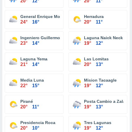
20°
12°
20°
11°
General Enrique Mosconi
Herradura
24°
16°
20°
11°
Ingeniero Guillermo N. Juárez
Laguna Naick Neck
23°
14°
19°
12°
Laguna Yema
Las Lomitas
21°
14°
20°
13°
Media Luna
Mision Tacaagle
22°
15°
19°
12°
Pirané
Posta Cambio a Zalazar
20°
11°
19°
13°
Presidencia Roca
Tres Lagunas
20°
10°
19°
12°