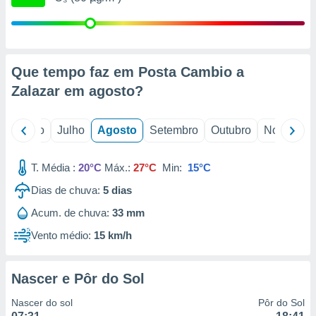
conteúdos.
ção
ão através
Que tempo faz em Posta Cambio a
de
Zalazar em
agosto
?
,
 e
o
Junho
Julho
Agosto
Setembro
Outubro
Novembro
dos,
publicidade
s, estudos
T. Média :
20°C
Máx.:
27°C
Min:
15°C
a e
mento de
Dias de chuva:
5
dias
Acum. de chuva:
33 mm
ossos 1199
eiros
Vento médio:
15 km/h
Nascer e Pôr do Sol
Nascer do sol
Pôr do Sol