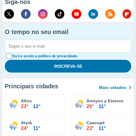
Siga-nos
O tempo no seu email
Eu li e aceito a política de privacidade.
Principais cidades
Mais cidades
Altos
Arroyos y Esteros
23°
12°
25°
11°
Atyrá
Caacupé
24°
11°
23°
11°