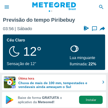
Previsão do tempo Piribebuy
de
03:56
Sábado
...
 da
tempo.com)
Céu Claro
do por
12°
is para
e as
 fornecidas
Lua minguante
 qualidade.
Sensação de 12°
Iluminada:
22%
r a este
s das
opções:
Última hora
Chuva de mais de 100 mm, tempestades e
ookies e
vendavais ainda ameaçam o Sul
 forma
Baixe de forma
GRATUITA
o
Instalar
e digital
aplicativo da
Meteored!
da,