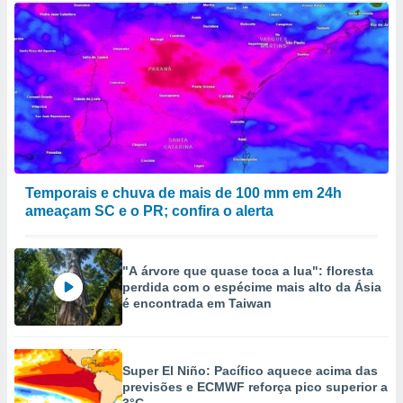
Temporais e chuva de mais de 100 mm em 24h
ameaçam SC e o PR; confira o alerta
"A árvore que quase toca a lua": floresta
perdida com o espécime mais alto da Ásia
é encontrada em Taiwan
Super El Niño: Pacífico aquece acima das
previsões e ECMWF reforça pico superior a