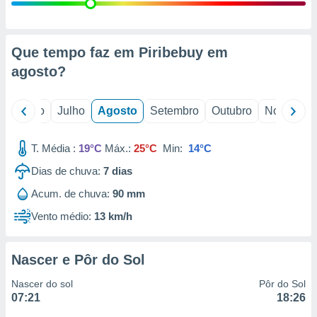
conteúdos.
ção
Que tempo faz em Piribebuy em
ão através
agosto
?
de
,
 e
o
Junho
Julho
Agosto
Setembro
Outubro
Novembro
dos,
publicidade
T. Média :
19°C
Máx.:
25°C
Min:
14°C
s, estudos
Dias de chuva:
7
dias
a e
mento de
Acum. de chuva:
90 mm
Vento médio:
13 km/h
ossos 1199
eiros
Nascer e Pôr do Sol
Nascer do sol
Pôr do Sol
07:21
18:26