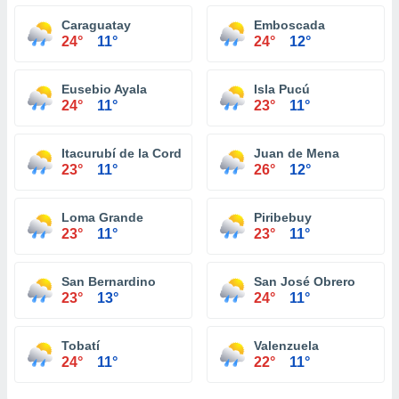
Caraguatay
Emboscada
24°
11°
24°
12°
Eusebio Ayala
Isla Pucú
24°
11°
23°
11°
Itacurubí de la Cordillera
Juan de Mena
23°
11°
26°
12°
Loma Grande
Piribebuy
23°
11°
23°
11°
San Bernardino
San José Obrero
23°
13°
24°
11°
Tobatí
Valenzuela
24°
11°
22°
11°