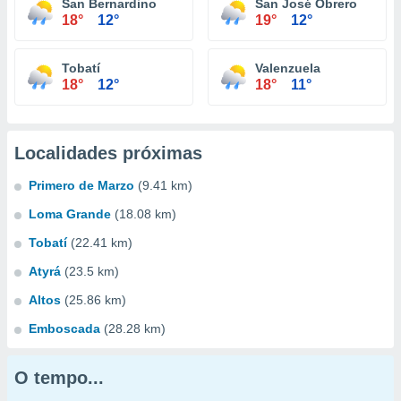
San Bernardino
San José Obrero
18°
12°
19°
12°
Tobatí
Valenzuela
18°
12°
18°
11°
Localidades próximas
Primero de Marzo
(9.41 km)
Loma Grande
(18.08 km)
Tobatí
(22.41 km)
Atyrá
(23.5 km)
Altos
(25.86 km)
Emboscada
(28.28 km)
O tempo...