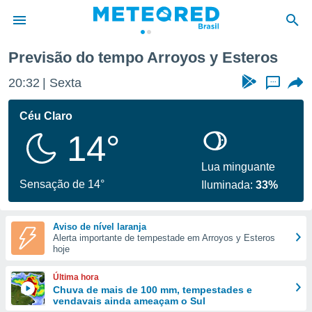
Previsão do tempo Arroyos y Esteros
de
20:32
Sexta
...
 da
tempo.com)
Céu Claro
do por
14°
is para
e as
 fornecidas
Lua minguante
 qualidade.
Sensação de 14°
Iluminada:
33%
r a este
s das
opções:
Aviso de nível laranja
Alerta importante de tempestade em Arroyos y Esteros
ookies e
hoje
 forma
Última hora
e digital
Chuva de mais de 100 mm, tempestades e
vendavais ainda ameaçam o Sul
da,