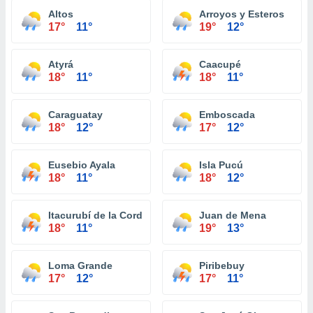
Altos
Arroyos y Esteros
17°
11°
19°
12°
Atyrá
Caacupé
18°
11°
18°
11°
Caraguatay
Emboscada
18°
12°
17°
12°
Eusebio Ayala
Isla Pucú
18°
11°
18°
12°
Itacurubí de la Cordillera
Juan de Mena
18°
11°
19°
13°
Loma Grande
Piribebuy
17°
12°
17°
11°