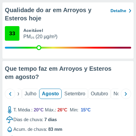
conteúdos.
Qualidade do ar em Arroyos y
Detalhe
ção
Esteros hoje
ão através
Aceitável
33
de
PM₂₅ (20 µg/m³)
,
 e
dos,
publicidade
s, estudos
Que tempo faz em Arroyos y Esteros
a e
em
agosto
?
mento de
o
Junho
Julho
Agosto
Setembro
Outubro
Novembro
ossos 1199
eiros
T. Média :
20°C
Máx.:
26°C
Min:
15°C
Dias de chuva:
7
dias
Acum. de chuva:
83 mm