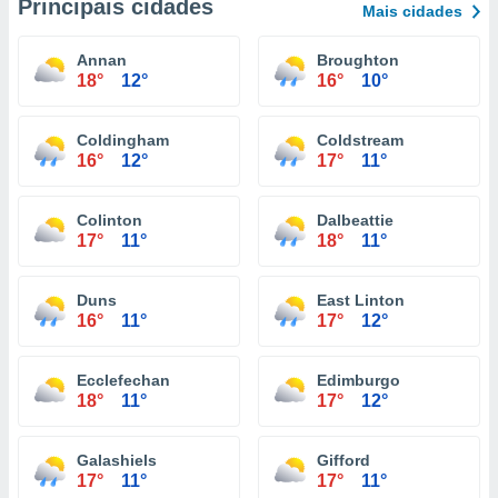
Principais cidades
Mais cidades
Annan
Broughton
18°
12°
16°
10°
Coldingham
Coldstream
16°
12°
17°
11°
Colinton
Dalbeattie
17°
11°
18°
11°
Duns
East Linton
16°
11°
17°
12°
Ecclefechan
Edimburgo
18°
11°
17°
12°
Galashiels
Gifford
17°
11°
17°
11°