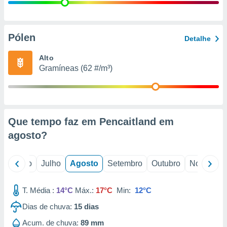
conteúdos.
ção
Pólen
Detalhe
ão através
de
Alto
,
Gramíneas (62 #/m³)
 e
dos,
publicidade
s, estudos
Que tempo faz em Pencaitland em
a e
mento de
agosto
?
ossos 1199
o
Junho
Julho
Agosto
Setembro
Outubro
Novembro
eiros
T. Média :
14°C
Máx.:
17°C
Min:
12°C
Dias de chuva:
15
dias
Acum. de chuva:
89 mm