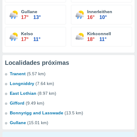
Gullane
Innerleithen
17°
13°
16°
10°
Kelso
Kirkconnell
17°
11°
18°
11°
Localidades próximas
Tranent
(5.57 km)
Longniddry
(7.64 km)
East Lothian
(8.97 km)
Gifford
(9.49 km)
Bonnyrigg and Lasswade
(13.5 km)
Gullane
(15.01 km)