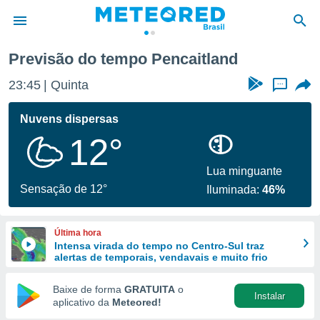
nd
Previsão do tempo Pencaitland
de
23:45
Quinta
...
 da
tempo.com)
Nuvens dispersas
do por
12°
is para
e as
 fornecidas
Lua minguante
 qualidade.
Sensação de 12°
Iluminada:
46%
r a este
s das
opções:
Última hora
Intensa virada do tempo no Centro-Sul traz
ookies e
alertas de temporais, vendavais e muito frio
 forma
Baixe de forma
GRATUITA
o
Instalar
e digital
aplicativo da
Meteored!
da,