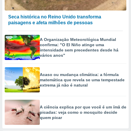
Seca histórica no Reino Unido transforma
paisagens e afeta milhões de pessoas
A Organização Meteorológica Mundial
confirma: "O El Niño atinge uma
intensidade sem precedentes desde há
vários anos"
Acaso ou mudança climática: a fórmula
matemática que revela se uma tempestade
extrema já não é natural
A ciência explica por que você é um ímã de
picadas: veja como o mosquito decide
quem picar