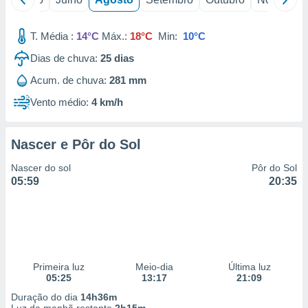
T. Média :
14°C
Máx.:
18°C
Min:
10°C
Dias de chuva:
25
dias
Acum. de chuva:
281 mm
Vento médio:
4 km/h
Nascer e Pôr do Sol
Nascer do sol
Pôr do Sol
05:59
20:35
Primeira luz
Meio-dia
Última luz
05:25
13:17
21:09
Duração do dia
14h36m