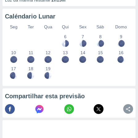
Luz da manhã restante
2h15m
Caléndario Lunar
Seg
Ter
Qua
Qui
Sex
Sáb
Domo
6
7
8
9
10
11
12
13
14
15
16
17
18
19
Compartilhar esta previsão