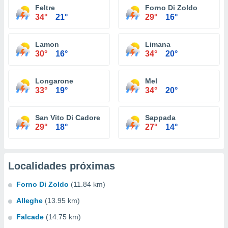
Feltre
Forno Di Zoldo
34°
21°
29°
16°
Lamon
Limana
30°
16°
34°
20°
Longarone
Mel
33°
19°
34°
20°
San Vito Di Cadore
Sappada
29°
18°
27°
14°
Localidades próximas
Forno Di Zoldo
(11.84 km)
Alleghe
(13.95 km)
Falcade
(14.75 km)