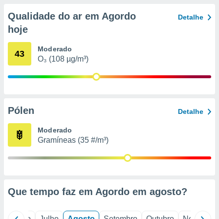
conteúdos.
Qualidade do ar em Agordo
Detalhe
ção
hoje
ão através
Moderado
43
de
O₃ (108 µg/m³)
,
 e
dos,
publicidade
s, estudos
Pólen
Detalhe
a e
mento de
Moderado
Gramíneas (35 #/m³)
ossos 1199
eiros
Que tempo faz em Agordo em
agosto
?
o
Junho
Julho
Agosto
Setembro
Outubro
Novembro