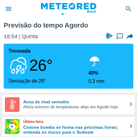
Previsão do tempo Agordo
de
18:54
Quinta
...
 da
tempo.com)
Trovoada
do por
26°
is para
e as
 fornecidas
40%
 qualidade.
Sensação de 28°
0.3 mm
r a este
s das
opções:
Aviso de nível vermelho
Alerta extremo de temperaturas altas em Agordo hoje
ookies e
 forma
Última hora
e digital
Ciclone bomba se forma nas próximas horas;
entenda os riscos para o Sudeste
da,