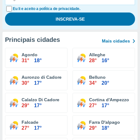
Eu li e aceito a política de privacidade.
Principais cidades
Mais cidades
Agordo
Alleghe
31°
18°
28°
16°
Auronzo di Cadore
Belluno
30°
17°
34°
20°
Calalzo Di Cadore
Cortina d'Ampezzo
29°
17°
27°
17°
Falcade
Farra D'alpago
27°
17°
29°
18°