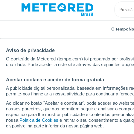
O tempo
No
Aviso de privacidade
O conteúdo da Meteored (tempo.com) foi preparado por profissio
qualidade. Pode aceder a este site através das seguintes opçõe
Aceitar cookies e aceder de forma gratuita
Início
Rússia
Região Autônoma Judaica
Pashk
A publicidade digital personalizada, baseada em informações r
permite-nos financiar a nossa atividade para continuar a fornec
Previsão do tempo Pa
Ao clicar no botão "Aceitar e continuar", pode aceder ao websit
nossos parceiros, que nos permitem seguir e analisar o compo
08:50
Quinta
específico para lhe mostrar publicidade e conteúdos persona
nossa
Política de Cookies
e retirar o seu consentimento a qua
disponível na parte inferior da nossa página web.
Chuva fraca