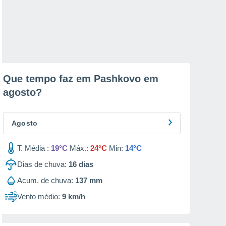
Que tempo faz em Pashkovo em
agosto
?
Agosto
T. Média :
19°C
Máx.:
24°C
Min:
14°C
Dias de chuva:
16
dias
Acum. de chuva:
137 mm
Vento médio:
9 km/h