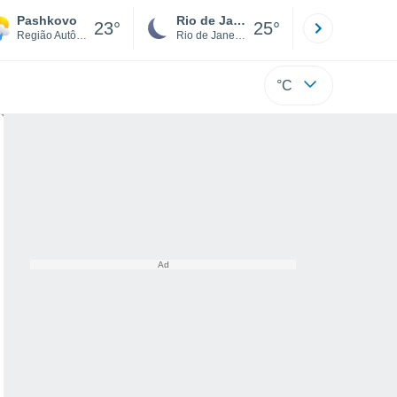
Pashkovo
Rio de Janeiro
São Paulo
23°
25°
Região Autônoma Judaica
Rio de Janeiro
São Paulo
°C