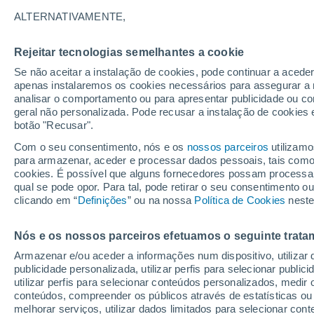
23°
ALTERNATIVAMENTE,
Rejeitar tecnologias semelhantes a cookie
30%
Se não aceitar a instalação de cookies, pode continuar a aced
Sensação de 22°
0.4 mm
apenas instalaremos os cookies necessários para assegurar a 
analisar o comportamento ou para apresentar publicidade ou co
geral não personalizada. Pode recusar a instalação de cookies 
botão "Recusar".
Última hora
Ar polar traz o frio de inverno de volta ao Sul
Com o seu consentimento, nós e os
nossos parceiros
utilizamo
Sudeste; saiba o que esperar
para armazenar, aceder e processar dados pessoais, tais como a
cookies. É possível que alguns fornecedores possam processa
O Tempo 1 - 7 Dias
Atualidade
Mapas de chuva
R
qual se pode opor. Para tal, pode retirar o seu consentimento 
clicando em “
Definições
” ou na nossa
Política de Cookies
neste
Nós e os nossos parceiros efetuamos o seguinte trata
Amanhã
Sábado
D
Hoje
Armazenar e/ou aceder a informações num dispositivo, utilizar da
7 Ago.
8 Ago.
6 Ago.
publicidade personalizada, utilizar perfis para selecionar public
utilizar perfis para selecionar conteúdos personalizados, med
conteúdos, compreender os públicos através de estatísticas ou
melhorar serviços, utilizar dados limitados para selecionar cont
60%
30%
90%