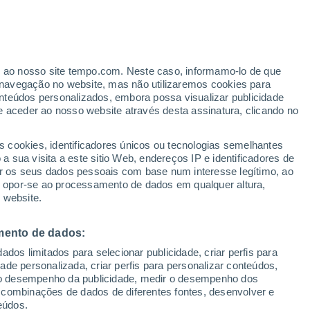
Furacão
Dolphin A 2.520 kms de distância
er ao nosso site tempo.com. Neste caso, informamo-lo de que
navegação no website, mas não utilizaremos cookies para
nteúdos personalizados, embora possa visualizar publicidade
e aceder ao nosso website através desta assinatura, clicando no
 e
s cookies, identificadores únicos ou tecnologias semelhantes
 sua visita a este sitio Web, endereços IP e identificadores de
r os seus dados pessoais com base num interesse legítimo, ao
adar de Chuva
Satélites
Modelos
ou opor-se ao processamento de dados em qualquer altura,
 website.
mento de dados:
omingo
Segunda
Terça
Quarta
dos limitados para selecionar publicidade, criar perfis para
9 Ago.
10 Ago.
11 Ago.
12 Ago.
idade personalizada, criar perfis para personalizar conteúdos,
ir o desempenho da publicidade, medir o desempenho dos
 combinações de dados de diferentes fontes, desenvolver e
eúdos.