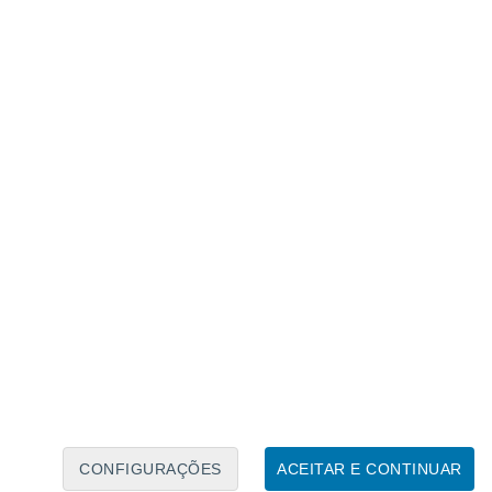
Caléndario Lunar
Seg
Ter
Qua
Qui
Sex
Sáb
Domo
6
7
8
9
10
11
12
13
14
15
16
17
18
19
CONFIGURAÇÕES
ACEITAR E CONTINUAR