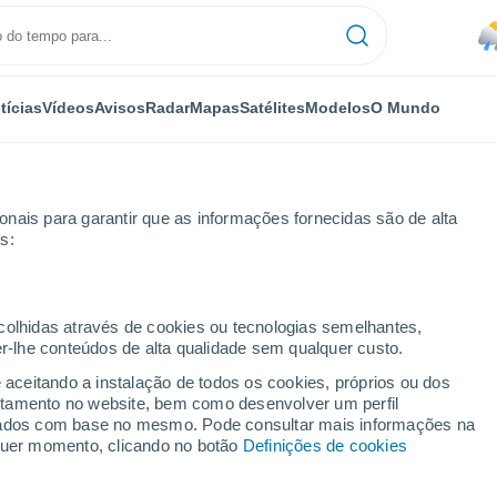
tícias
Vídeos
Avisos
Radar
Mapas
Satélites
Modelos
O Mundo
nais para garantir que as informações fornecidas são de alta
s:
ovo
ecolhidas através de cookies ou tecnologias semelhantes,
er-lhe conteúdos de alta qualidade sem qualquer custo.
shkovo
e aceitando a instalação de todos os cookies, próprios ou dos
rtamento no website, bem como desenvolver um perfil
...
lizados com base no mesmo. Pode consultar mais informações na
lquer momento, clicando no botão
Definições de cookies
Por horas
Chuva fraca nas próximas horas