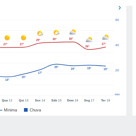
60
30°
30°
29°
27°
27°
27°
40
26°
20°
19°
19°
19°
20
17°
15°
14°
mm
Qua
12
Qui
13
Sex
14
Sáb
15
Dom
16
Seg
17
Ter
18
Mínima
Chuva