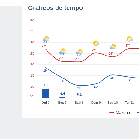
Gráficos de tempo
40
35
30
27°
27°
25°
25
23°
21°
21°
20
19°
15
15°
14°
14°
7.1
10
11°
11°
0.4
0.1
°C
Qui
6
Sex
7
Sáb
8
Dom
9
Seg
10
Ter
11
Máxima