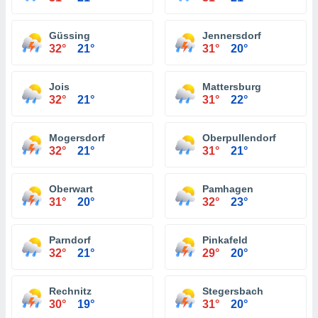
Güssing
Jennersdorf
32°
21°
31°
20°
Jois
Mattersburg
32°
21°
31°
22°
Mogersdorf
Oberpullendorf
32°
21°
31°
21°
Oberwart
Pamhagen
31°
20°
32°
23°
Parndorf
Pinkafeld
32°
21°
29°
20°
Rechnitz
Stegersbach
30°
19°
31°
20°