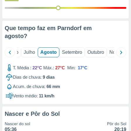
conteúdos.
ção
ão através
Que tempo faz em Parndorf em
de
agosto
?
,
 e
o
Junho
Julho
Agosto
Setembro
Outubro
Novembro
dos,
publicidade
s, estudos
T. Média :
22°C
Máx.:
27°C
Min:
17°C
a e
mento de
Dias de chuva:
9
dias
Acum. de chuva:
66 mm
ossos 1199
Vento médio:
11 km/h
eiros
Nascer e Pôr do Sol
Nascer do sol
Pôr do Sol
05:36
20:19