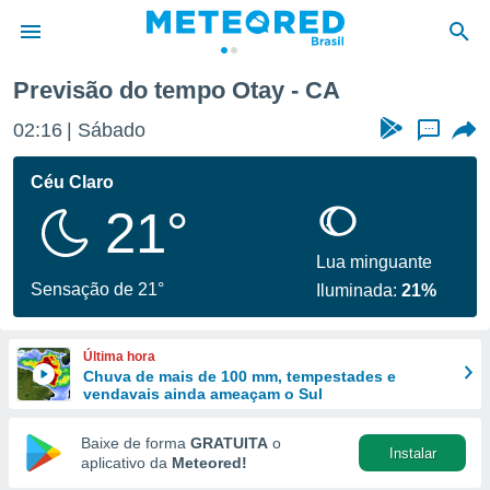
Previsão do tempo Otay - CA
de
02:16
Sábado
...
 da
tempo.com)
Céu Claro
do por
21°
is para
e as
 fornecidas
Lua minguante
 qualidade.
Sensação de 21°
Iluminada:
21%
r a este
s das
opções:
Última hora
Chuva de mais de 100 mm, tempestades e
ookies e
vendavais ainda ameaçam o Sul
 forma
Baixe de forma
GRATUITA
o
Instalar
e digital
aplicativo da
Meteored!
da,