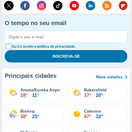
O tempo no seu email
Eu li e aceito a política de privacidade.
Principais cidades
Mais cidades
Arcata/Eureka Airport
Bakersfield
18°
11°
37°
20°
Bishop
Calexico
38°
25°
47°
32°