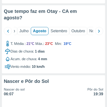
conteúdos.
Que tempo faz em Otay - CA em
ção
agosto
?
ão através
de
,
o
Junho
Julho
Agosto
Setembro
Outubro
Novembro
 e
T. Média :
21°C
Máx.:
23°C
Min:
19°C
dos,
publicidade
Dias de chuva:
1
dias
s, estudos
a e
Acum. de chuva:
4 mm
mento de
Vento médio:
10 km/h
ossos 1199
eiros
Nascer e Pôr do Sol
Nascer do sol
Pôr do Sol
06:07
19:39