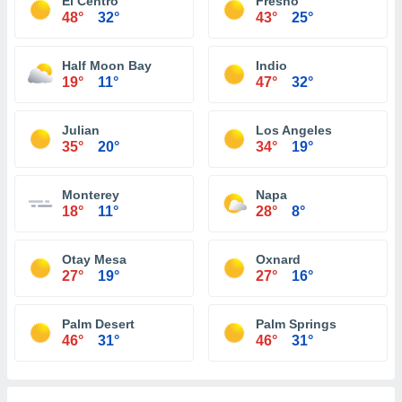
El Centro
Fresno
48°
32°
43°
25°
Half Moon Bay
Indio
19°
11°
47°
32°
Julian
Los Angeles
35°
20°
34°
19°
Monterey
Napa
18°
11°
28°
8°
Otay Mesa
Oxnard
27°
19°
27°
16°
Palm Desert
Palm Springs
46°
31°
46°
31°