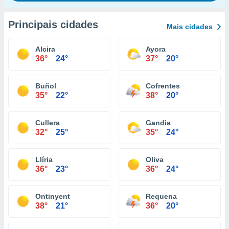
Principais cidades
Mais cidades
Alcira
Ayora
36°
24°
37°
20°
Buñol
Cofrentes
35°
22°
38°
20°
Cullera
Gandia
32°
25°
35°
24°
Llíria
Oliva
36°
23°
36°
24°
Ontinyent
Requena
38°
21°
36°
20°