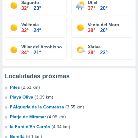
Sagunto
Utiel
32°
23°
37°
20°
Valência
Venta del Moro
32°
24°
38°
20°
Villar del Arzobispo
Xàtiva
34°
21°
38°
23°
Localidades próximas
Piles
(2.61 km)
Playa Oliva
(3.09 km)
l' Alqueria de la Comtessa
(3.55 km)
Platja de Miramar
(4.05 km)
la Font d'En Carròs
(4.34 km)
Beniflá
(6.1 km)