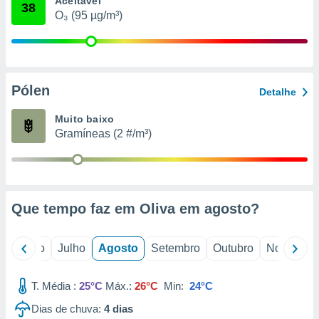
Aceitável
conteúdos.
38
O₃ (95 µg/m³)
ção
ão através
de
Pólen
,
Detalhe
 e
Muito baixo
dos,
Gramíneas (2 #/m³)
publicidade
s, estudos
a e
mento de
Que tempo faz em Oliva em
agosto
?
ossos 1199
eiros
o
Junho
Julho
Agosto
Setembro
Outubro
Novembro
T. Média :
25°C
Máx.:
26°C
Min:
24°C
Dias de chuva:
4
dias