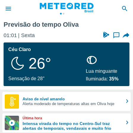
cia
Oliva
Previsão do tempo Oliva
de
01:01
Sexta
...
 da
tempo.com)
Céu Claro
do por
26°
is para
e as
 fornecidas
Lua minguante
 qualidade.
Sensação de 28°
Iluminada:
35%
r a este
s das
opções:
Aviso de nível amarelo
Alerta moderado de temperaturas altas em Oliva hoje
ookies e
 forma
Última hora
e digital
Intensa virada do tempo no Centro-Sul traz
alertas de temporais, vendavais e muito frio
da,