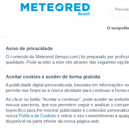
O tempo
No
TODOS
ATUALIDADE
CIÊNCIA
PREVISÃO
ASTRON
Aviso de privacidade
O conteúdo da Meteored (tempo.com) foi preparado por profissio
qualidade. Pode aceder a este site através das seguintes opçõe
Aceitar cookies e aceder de forma gratuita
A publicidade digital personalizada, baseada em informações r
permite-nos financiar a nossa atividade para continuar a fornec
Início
Notícias
Ciência
O cérebro se recupera a
Ao clicar no botão "Aceitar e continuar", pode aceder ao websit
nossos parceiros, que nos permitem seguir e analisar o compo
específico para lhe mostrar publicidade e conteúdos persona
O cérebro se recuper
nossa
Política de Cookies
e retirar o seu consentimento a qua
disponível na parte inferior da nossa página web.
consumir álcool: um e