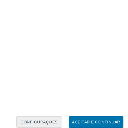
 sem histórico de TCA foram analisadas
ício do estudo e após 9 meses, confirmando
constantes.
ressonância magnética (MRI)
para obter
o corpo,
medindo a espessura cortical de
hemisférios
. Os resultados mostraram
ra cortical em pessoas com TCA após 7,3
tiva em 25 das 34 regiões analisadas. Além
sura semelhante à dos controles.
ância revela primeira imagem do cérebro
ta precisão, auxiliando no combate ao
mer e Parkinson
CONFIGURAÇÕES
ACEITAR E CONTINUAR