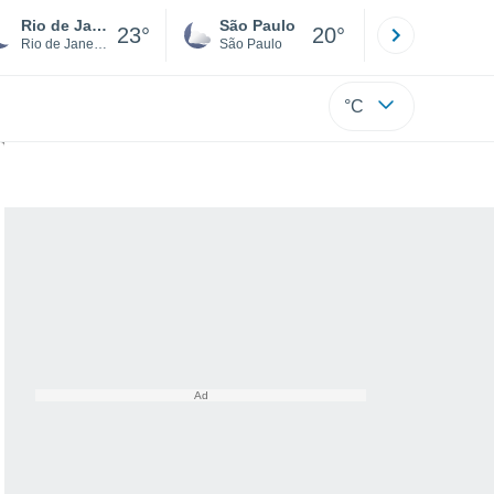
Rio de Janeiro
São Paulo
Boa Vista
23°
20°
Rio de Janeiro
São Paulo
Roraima
°C
 contra o vício