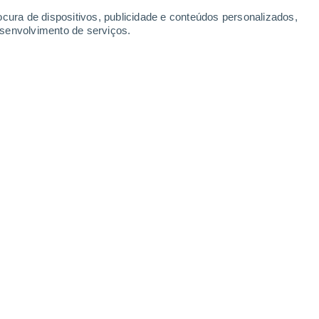
ocura de dispositivos, publicidade e conteúdos personalizados,
esenvolvimento de serviços.
o na espessura cortical ao longo do tempo.
024 17:10
4 min
os
, concentrou-se na
espessura do córtex
ro que desempenha um papel crucial nas
s com Transtorno de Consumo de Álcool
e peso nessas regiões.