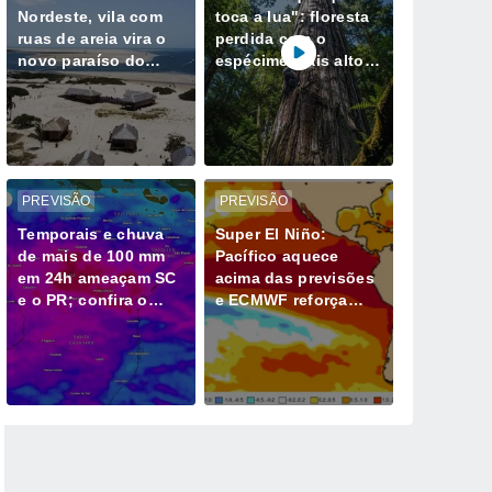
Nordeste, vila com
toca a lua": floresta
ruas de areia vira o
perdida com o
novo paraíso do
espécime mais alto
ecoturismo no Brasil
da Ásia é encontrada
em Taiwan
PREVISÃO
PREVISÃO
Temporais e chuva
Super El Niño:
de mais de 100 mm
Pacífico aquece
em 24h ameaçam SC
acima das previsões
e o PR; confira o
e ECMWF reforça
alerta
pico superior a 3°C