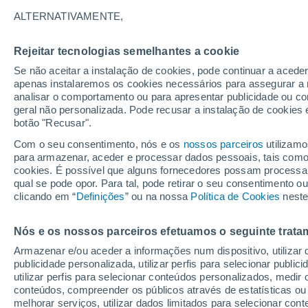
quem luta contra o víc
ALTERNATIVAMENTE,
Um estudo recente oferece esperança
Rejeitar tecnologias semelhantes a cookie
alcoolismo. Depois de parar de beber,
Se não aceitar a instalação de cookies, pode continuar a aced
apenas instalaremos os cookies necessários para assegurar a 
um ritmo acelerado, especialmente du
analisar o comportamento ou para apresentar publicidade ou co
geral não personalizada. Pode recusar a instalação de cookies 
botão "Recusar".
Com o seu consentimento, nós e os
nossos parceiros
utilizamo
para armazenar, aceder e processar dados pessoais, tais como a
cookies. É possível que alguns fornecedores possam processa
qual se pode opor. Para tal, pode retirar o seu consentimento 
clicando em “
Definições
” ou na nossa
Política de Cookies
neste
Nós e os nossos parceiros efetuamos o seguinte trata
Armazenar e/ou aceder a informações num dispositivo, utilizar da
publicidade personalizada, utilizar perfis para selecionar public
utilizar perfis para selecionar conteúdos personalizados, med
conteúdos, compreender os públicos através de estatísticas ou
melhorar serviços, utilizar dados limitados para selecionar cont