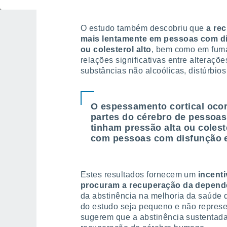
O estudo também descobriu que
a re
mais lentamente em pessoas com dis
ou colesterol alto
, bem como em fuma
relações significativas entre alteraçõ
substâncias não alcoólicas, distúrbios
O espessamento cortical oco
partes do cérebro de pessoa
tinham pressão alta ou coles
com pessoas com disfunção er
Estes resultados fornecem um
incent
procuram a recuperação da dependê
da abstinência na melhoria da saúde
do estudo seja pequeno e não represe
sugerem que a abstinência sustentada 