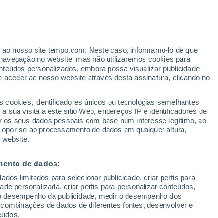
io
 para aqueles que lutam contra o
 o cérebro pode reparar a sua estrutura a
er ao nosso site tempo.com. Neste caso, informamo-lo de que
navegação no website, mas não utilizaremos cookies para
rante o primeiro mês de abstinência.
nteúdos personalizados, embora possa visualizar publicidade
e aceder ao nosso website através desta assinatura, clicando no
s cookies, identificadores únicos ou tecnologias semelhantes
 sua visita a este sitio Web, endereços IP e identificadores de
r os seus dados pessoais com base num interesse legítimo, ao
ou opor-se ao processamento de dados em qualquer altura,
 website.
mento de dados:
dos limitados para selecionar publicidade, criar perfis para
idade personalizada, criar perfis para personalizar conteúdos,
ir o desempenho da publicidade, medir o desempenho dos
 combinações de dados de diferentes fontes, desenvolver e
eúdos.