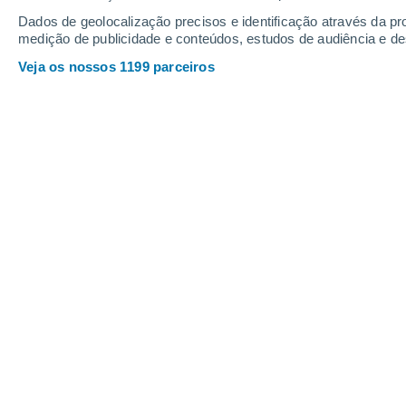
Dados de geolocalização precisos e identificação através da pr
medição de publicidade e conteúdos, estudos de audiência e d
Veja os nossos 1199 parceiros
Aqueles que pararam de beber experimentaram um aument
Cindy Fernández
27/04/2
Meteored Argentina
O estudo, realizado nos
Estados Unid
cerebral
, a camada externa do céreb
funções cognitivas superiores.
Pessoa
(TCA) geralmente apresentam perda d