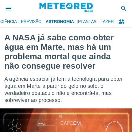
CIÊNCIA
PREVISÃO
ASTRONOMIA
PLANTAS
LAZER
de
A NASA já sabe como obter
 da
água em Marte, mas há um
tempo.com)
do por
problema mortal que ainda
is para
não consegue resolver
e as
 fornecidas
 qualidade.
A agência espacial já tem a tecnologia para obter
r a este
água em Marte a partir do gelo no solo, o
s das
opções:
verdadeiro obstáculo não é encontrá-la, mas
sobreviver ao processo.
ookies e
 forma
e digital
da,