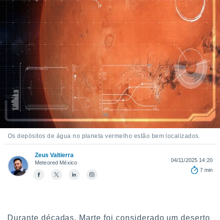
m
 recolhidas
cookies ou
, permite-
ar a nossa
ara
ACEITAR
 fornecer-
E
os de alta
CONTINUAR
sem
sto.
CONFIGURAÇÕES
o botão
ontinuar",
r ao
Os depósitos de água no planeta vermelho estão bem localizados.
itando a
de todos os
Zeus Valtierra
óprios ou
04/11/2025 14:20
Meteored México
parceiros,
7 min
rmitem
lisar o
nto no
em como
 um perfil
Durante décadas, Marte foi considerado um deserto