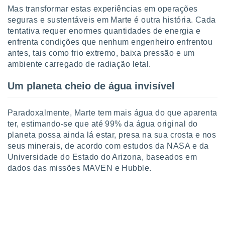
o qual se
Mas transformar estas experiências em operações
ara tal,
seguras e sustentáveis em Marte é outra história. Cada
 o seu
tentativa requer enormes quantidades de energia e
to ou opor-
enfrenta condições que nenhum engenheiro enfrentou
essamento
antes, tais como frio extremo, baixa pressão e um
m qualquer
ambiente carregado de radiação letal.
ando em “
 ou na
Um planeta cheio de água invisível
 Cookies
te.
Paradoxalmente, Marte tem mais água do que aparenta
 nossos
ter, estimando-se que até 99% da água original do
planeta possa ainda lá estar, presa na sua crosta e nos
s o
seus minerais, de acordo com estudos da NASA e da
Universidade do Estado do Arizona, baseados em
o de
dados das missões MAVEN e Hubble.
e/ou aceder
ões num
utilizar
ados para
publicidade,