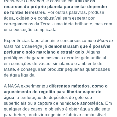
Resource Utilization
, e consiste em
utilizar os
tar a
de cookies,
recursos do próprio planeta para evitar depender
uar a
de fontes terrestres
. Por outras palavras, produzir
osso site
água, oxigénio e combustível sem esperar por
 Neste
carregamentos da Terra - uma ideia brilhante, mas com
mamo-lo de
uma execução complicada.
s os
Experiências laboratoriais e concursos como o
Moon to
cessários
rar a
Mars Ice Challenge
já
demonstraram que é possível
no website,
perfurar o solo marciano e extrair gelo
. Alguns
ilizaremos
protótipos chegaram mesmo a derreter gelo artificial
a analisar o
em condições de vácuo, simulando o ambiente de
nto ou
Marte, e conseguiram produzir pequenas quantidades
ntar
de água líquida.
 ou
dos,
A NASA experimentou
diferentes métodos, como o
ssa
aquecimento do regolito para libertar vapor de
ublicidade
água
, a perfuração de depósitos de gelo sub-
superficiais ou a captura de humidade atmosférica. Em
ada. Pode
qualquer dos casos, o objetivo é obter água suficiente
nstalação de
para beber, produzir oxigénio e fabricar combustível
ceder ao