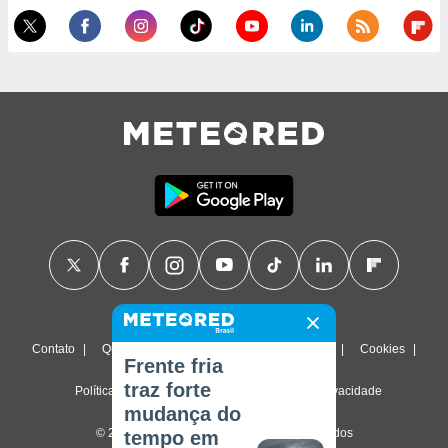
Contato
Quem Somos
FAQ
Termos de uso
Cookies
Frente fria
traz forte
Política de privacidade
Configurações de privacidade
mudança do
© 2026 Meteored. Todos os direitos reservados
tempo em