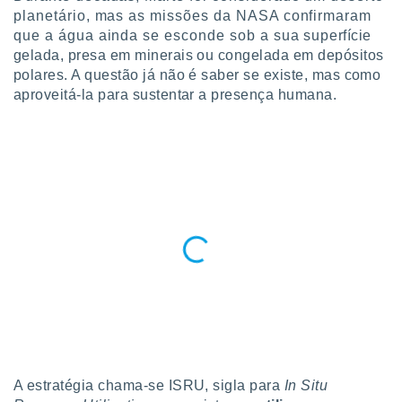
para lhe
planetário, mas as missões da NASA confirmaram
licidade e
que a água ainda se esconde sob a sua superfície
gelada, presa em minerais ou congelada em depósitos
ados com
esmo. Pode
polares. A questão já não é saber se existe, mas como
ais
aproveitá-la para sustentar a presença humana.
s na nossa
 Cookies
e
u
nto a
omento,
 botão
de cookies
na parte
nossa
.
IVAMENTE,
as
tes a
A estratégia chama-se ISRU, sigla para
In Situ