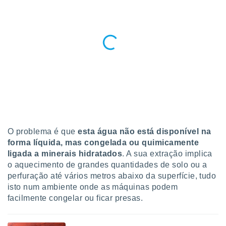
 para
a, utilizar
selecionar
a, criar
personalizar
tilizar
selecionar
dos, medir
nho da
, medir o
o dos
O problema é que
esta água não está disponível na
forma líquida, mas congelada ou quimicamente
r os
ligada a minerais hidratados
. A sua extração implica
ravés de
o aquecimento de grandes quantidades de solo ou a
s ou
perfuração até vários metros abaixo da superfície, tudo
s de dados
isto num ambiente onde as máquinas podem
es fontes,
facilmente congelar ou ficar presas.
 e melhorar
ilizar dados
ara