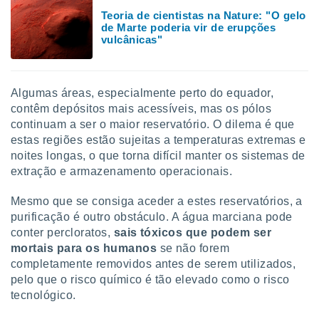
conteúdos.
Teoria de cientistas na Nature: "O gelo
de Marte poderia vir de erupções
ção
vulcânicas"
ão através
de
,
Algumas áreas, especialmente perto do equador,
 e
contêm depósitos mais acessíveis, mas os pólos
continuam a ser o maior reservatório. O dilema é que
dos,
estas regiões estão sujeitas a temperaturas extremas e
publicidade
noites longas, o que torna difícil manter os sistemas de
s, estudos
extração e armazenamento operacionais.
a e
mento de
Mesmo que se consiga aceder a estes reservatórios, a
purificação é outro obstáculo. A água marciana pode
ossos 1199
conter percloratos,
sais tóxicos que podem ser
eiros
mortais para os humanos
se não forem
completamente removidos antes de serem utilizados,
pelo que o risco químico é tão elevado como o risco
tecnológico.