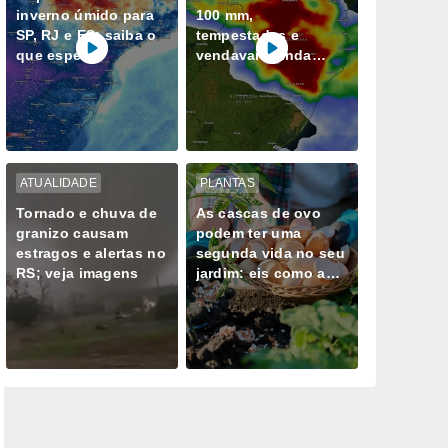
inverno úmido para
100 mm,
SP, RJ e ES; saiba o
tempestades e
que esperar
vendavais ainda
ameaçam o Sul; veja
as áreas em risco
ATUALIDADE
PLANTAS
Tornado e chuva de
As cascas de ovo
granizo causam
podem ter uma
estragos e alertas no
segunda vida no seu
RS; veja imagens
jardim: eis como as
utilizar corretamente
com as suas plantas