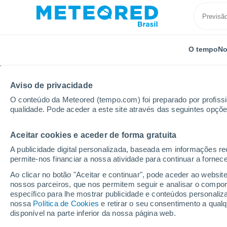
O tempo
No
TODOS
ATUALIDADE
CIÊNCIA
PREVISÃO
ASTRO
Aviso de privacidade
O conteúdo da Meteored (tempo.com) foi preparado por profissio
qualidade. Pode aceder a este site através das seguintes opçõe
Aceitar cookies e aceder de forma gratuita
A publicidade digital personalizada, baseada em informações r
permite-nos financiar a nossa atividade para continuar a fornec
Início
Notícias
Atualidade
Tempestades severas
Ao clicar no botão "Aceitar e continuar", pode aceder ao websit
nossos parceiros, que nos permitem seguir e analisar o compo
específico para lhe mostrar publicidade e conteúdos persona
Tempestades severas 
nossa
Política de Cookies
e retirar o seu consentimento a qua
disponível na parte inferior da nossa página web.
de 100 km/h no PR e M