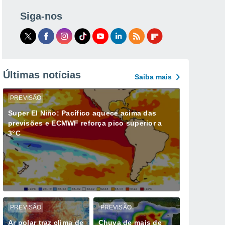
Siga-nos
Últimas notícias
Saiba mais
PREVISÃO
Super El Niño: Pacífico aquece acima das
previsões e ECMWF reforça pico superior a
3°C
PREVISÃO
PREVISÃO
Ar polar traz clima de
Chuva de mais de