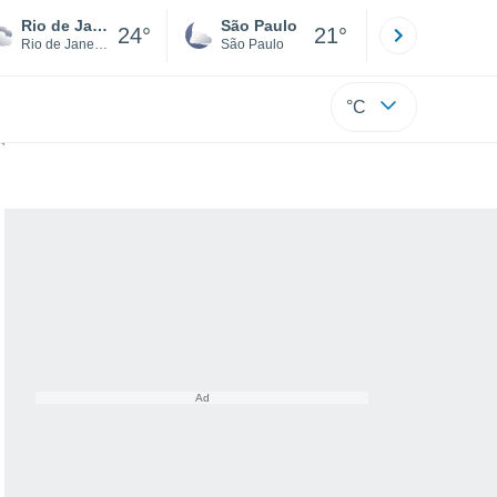
Rio de Janeiro
São Paulo
Boa Vista
24°
21°
Rio de Janeiro
São Paulo
Roraima
°C
a imagens