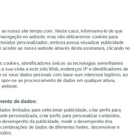
e granizo causou destelhamentos,
nicípios do centro-sul do país, deixando
er ao nosso site tempo.com. Neste caso, informamo-lo de que
navegação no website, mas não utilizaremos cookies para
trica no fim de semana.
nteúdos personalizados, embora possa visualizar publicidade
e aceder ao nosso website através desta assinatura, clicando no
s cookies, identificadores únicos ou tecnologias semelhantes
 sua visita a este sitio Web, endereços IP e identificadores de
r os seus dados pessoais com base num interesse legítimo, ao
ou opor-se ao processamento de dados em qualquer altura,
 website.
mento de dados:
dos limitados para selecionar publicidade, criar perfis para
idade personalizada, criar perfis para personalizar conteúdos,
ir o desempenho da publicidade, medir o desempenho dos
 combinações de dados de diferentes fontes, desenvolver e
eúdos.