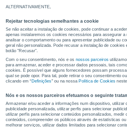
imagens
ALTERNATIVAMENTE,
Uma forte tempestade acompanhada d
Rejeitar tecnologias semelhantes a cookie
inundações e quedas de árvores em mu
Se não aceitar a instalação de cookies, pode continuar a aced
apenas instalaremos os cookies necessários para assegurar a 
milhares de unidades sem energia elé
analisar o comportamento ou para apresentar publicidade ou co
geral não personalizada. Pode recusar a instalação de cookies 
botão "Recusar".
Com o seu consentimento, nós e os
nossos parceiros
utilizamo
para armazenar, aceder e processar dados pessoais, tais como a
cookies. É possível que alguns fornecedores possam processa
qual se pode opor. Para tal, pode retirar o seu consentimento 
clicando em “
Definições
” ou na nossa
Política de Cookies
neste
Nós e os nossos parceiros efetuamos o seguinte trata
Armazenar e/ou aceder a informações num dispositivo, utilizar da
publicidade personalizada, utilizar perfis para selecionar public
utilizar perfis para selecionar conteúdos personalizados, med
conteúdos, compreender os públicos através de estatísticas ou
melhorar serviços, utilizar dados limitados para selecionar cont