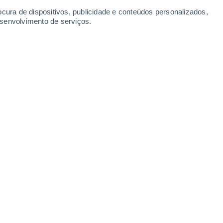
ocura de dispositivos, publicidade e conteúdos personalizados,
esenvolvimento de serviços.
 enfrentaram um sábado de destruição com ventos intensos e
5 min
 drasticamente as condições meteorológicas
aís. No último sábado (16),
a instabilidade
adas com granizo e fortes rajadas de
os materiais e mobilizou equipes de