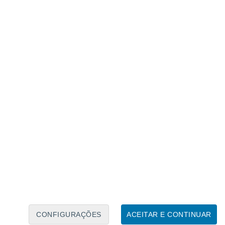
S0FICIAL)
May 17, 2026
e, mesmo diante da gravidade dos estragos,
o domingo (17), o volume de chuva no
podendo atingir 100 mm
. Cidades como
Porã registraram marcas térmicas amenas
apagão em cidades paranaenses
do também foi marcado por temporais com
 Ponta Grossa, as rajadas alcançaram
mulado de 33,2 mm
de chuva. A Defesa
imentos emergenciais voltados a
CONFIGURAÇÕES
ACEITAR E CONTINUAR