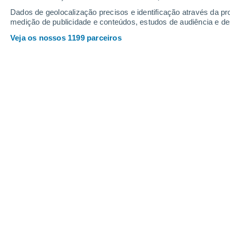
Dados de geolocalização precisos e identificação através da pr
medição de publicidade e conteúdos, estudos de audiência e d
Veja os nossos 1199 parceiros
Cidades dos estados do Paraná e de Mato Grosso do Sul
granizo. Foto: Ana Maria Lima e Silva/Thalyta Andrade
Talita Cristina
17/05/2026 11:49
A formação de uma frente fria alterou
em diversos pontos do centro-sul do p
atmosférica gerou tempestades isol
vento
. O fenômeno causou sérios dan