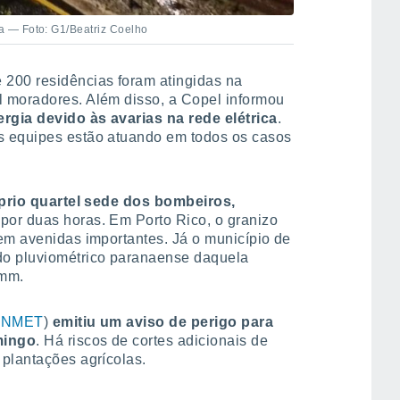
 — Foto: G1/Beatriz Coelho
200 residências foram atingidas na
 moradores. Além disso, a Copel informou
rgia devido às avarias na rede elétrica
.
s equipes estão atuando em todos os casos
róprio quartel sede dos bombeiros,
por duas horas. Em Porto Rico, o granizo
em avenidas importantes. Já o município de
do pluviométrico paranaense daquela
 mm.
INMET
)
emitiu um aviso de perigo para
mingo
. Há riscos de cortes adicionais de
plantações agrícolas.