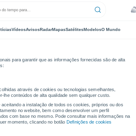
tícias
Vídeos
Avisos
Radar
Mapas
Satélites
Modelos
O Mundo
NOMIA
PLANTAS
LAZER
nais para garantir que as informações fornecidas são de alta
s:
ecolhidas através de cookies ou tecnologias semelhantes,
er-lhe conteúdos de alta qualidade sem qualquer custo.
 geram granizo e ventos de 100 km/h no PR e MS neste domingo; vej
e aceitando a instalação de todos os cookies, próprios ou dos
rtamento no website, bem como desenvolver um perfil
lizados com base no mesmo. Pode consultar mais informações na
geram granizo e ventos
lquer momento, clicando no botão
Definições de cookies
S neste domingo; veja