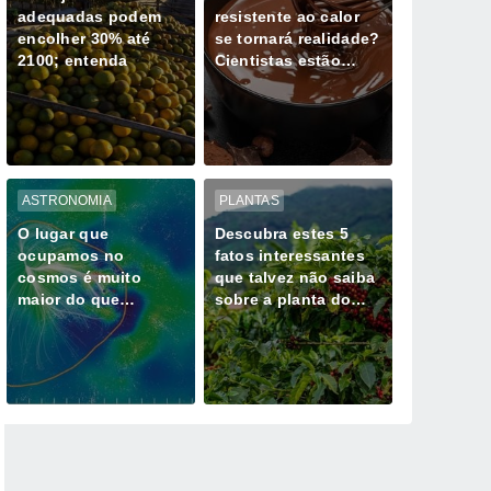
adequadas podem
resistente ao calor
encolher 30% até
se tornará realidade?
2100; entenda
Cientistas estão
trabalhando em
chocolates que não
derretem
ASTRONOMIA
PLANTAS
O lugar que
Descubra estes 5
ocupamos no
fatos interessantes
cosmos é muito
que talvez não saiba
maior do que
sobre a planta do
imaginas: assim é
café
Laniakea, o nosso
lar galáctico