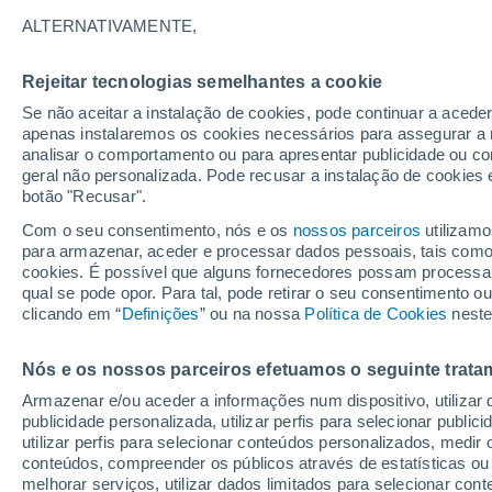
ALTERNATIVAMENTE,
O aumento da explosividade experime
vulcão Cumbre Vieja, em La Palma, 
Rejeitar tecnologias semelhantes a cookie
pluma de maior tamanho e densidade, 
Se não aceitar a instalação de cookies, pode continuar a aced
captadas em algumas fotos e vídeos .
apenas instalaremos os cookies necessários para assegurar a 
analisar o comportamento ou para apresentar publicidade ou co
geral não personalizada. Pode recusar a instalação de cookies 
botão "Recusar".
Com o seu consentimento, nós e os
nossos parceiros
utilizamo
para armazenar, aceder e processar dados pessoais, tais como a
cookies. É possível que alguns fornecedores possam processa
qual se pode opor. Para tal, pode retirar o seu consentimento 
clicando em “
Definições
” ou na nossa
Política de Cookies
neste
Nós e os nossos parceiros efetuamos o seguinte trata
Armazenar e/ou aceder a informações num dispositivo, utilizar da
publicidade personalizada, utilizar perfis para selecionar public
utilizar perfis para selecionar conteúdos personalizados, med
conteúdos, compreender os públicos através de estatísticas ou
melhorar serviços, utilizar dados limitados para selecionar cont