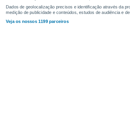
Dados de geolocalização precisos e identificação através da pr
medição de publicidade e conteúdos, estudos de audiência e d
Veja os nossos 1199 parceiros
Formação de raios na gigantesca pluma que gerou o vulc
Fonte:
wallhere.com
José Miguel Viñas
Meteored Espanha
Já se passaram mais de três semanas 
Cumbre Vieja, na ilha de La Palma, 
continua frenética, fortalecendo-se 
lava, a formação de uma primeira plata
Canárias), a mutação da pluma vulcâni