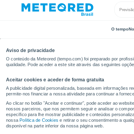
O tempo
No
TODOS
ATUALIDADE
CIÊNCIA
PREVISÃO
ASTRO
Aviso de privacidade
O conteúdo da Meteored (tempo.com) foi preparado por profissio
qualidade. Pode aceder a este site através das seguintes opçõe
Aceitar cookies e aceder de forma gratuita
A publicidade digital personalizada, baseada em informações r
permite-nos financiar a nossa atividade para continuar a fornec
Início
Notícias
Atualidade
Incríveis raios vulc
Ao clicar no botão "Aceitar e continuar", pode aceder ao websit
nossos parceiros, que nos permitem seguir e analisar o compo
específico para lhe mostrar publicidade e conteúdos persona
Incríveis raios vulcâ
nossa
Política de Cookies
e retirar o seu consentimento a qua
disponível na parte inferior da nossa página web.
se formam?