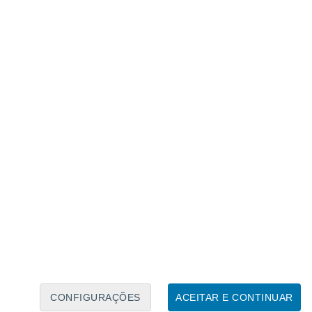
 gotas de água presentes na pluma
,
 e também culmina na formação de raios,
pria coluna eruptiva, quanto entre um ponto
ar ou na terra). No momento em que a pluma
menta de tamanho e a densidade dos
maior,
criam-se condições favoráveis
cas
.
CONFIGURAÇÕES
ACEITAR E CONTINUAR