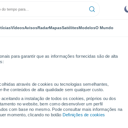
tícias
Vídeos
Avisos
Radar
Mapas
Satélites
Modelos
O Mundo
NOMIA
PLANTAS
LAZER
nais para garantir que as informações fornecidas são de alta
s:
ecolhidas através de cookies ou tecnologias semelhantes,
er-lhe conteúdos de alta qualidade sem qualquer custo.
ânicos em La Palma! Como se formam?
e aceitando a instalação de todos os cookies, próprios ou dos
rtamento no website, bem como desenvolver um perfil
lizados com base no mesmo. Pode consultar mais informações na
nicos em La Palma! Como
lquer momento, clicando no botão
Definições de cookies