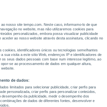
ntado nos últimos dias com a erupção do
gerou, em determinados momentos, uma
na qual se formaram descargas elétricas,
er ao nosso site tempo.com. Neste caso, informamo-lo de que
navegação no website, mas não utilizaremos cookies para
nteúdos personalizados, embora possa visualizar publicidade
e aceder ao nosso website através desta assinatura, clicando no
s cookies, identificadores únicos ou tecnologias semelhantes
 sua visita a este sitio Web, endereços IP e identificadores de
r os seus dados pessoais com base num interesse legítimo, ao
ou opor-se ao processamento de dados em qualquer altura,
 website.
mento de dados:
dos limitados para selecionar publicidade, criar perfis para
idade personalizada, criar perfis para personalizar conteúdos,
ir o desempenho da publicidade, medir o desempenho dos
 combinações de dados de diferentes fontes, desenvolver e
eúdos.