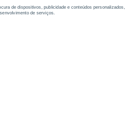
ocura de dispositivos, publicidade e conteúdos personalizados,
esenvolvimento de serviços.
ão Calbuco, no Chile, durante sua erupção em abril de 2015.
13/10/2021 08:26
4 min
desde o início da erupção vulcânica do
em 19 de setembro,
e sua atividade
inclusive nos últimos dias
. Aos fluxos de
forma de lava ou fajana (na gíria das
ca e a queda das cinzas, foi adicionado