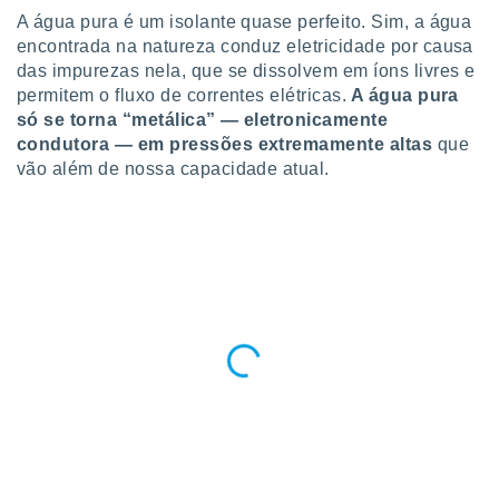
para lhe
A água pura é um isolante quase perfeito. Sim, a água
licidade e
encontrada na natureza conduz eletricidade por causa
das impurezas nela, que se dissolvem em íons livres e
ados com
esmo. Pode
permitem o fluxo de correntes elétricas.
A água pura
ais
só se torna “metálica” — eletronicamente
s na nossa
condutora — em pressões extremamente altas
que
 Cookies
e
vão além de nossa capacidade atual.
u
nto a
omento,
 botão
de cookies
na parte
nossa
.
IVAMENTE,
as
tes a