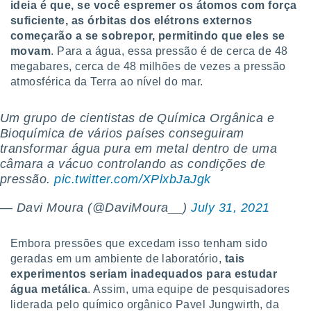
ideia é que, se você espremer os átomos com força
 para
suficiente, as órbitas dos elétrons externos
a, utilizar
começarão a se sobrepor, permitindo que eles se
selecionar
movam
. Para a água, essa pressão é de cerca de 48
megabares, cerca de 48 milhões de vezes a pressão
a, criar
atmosférica da Terra ao nível do mar.
personalizar
tilizar
selecionar
Um grupo de cientistas de Química Orgânica e
Bioquímica de vários países conseguiram
dos, medir
transformar água pura em metal dentro de uma
nho da
câmara a vácuo controlando as condições de
, medir o
pressão.
pic.twitter.com/XPlxbJaJgk
o dos
— Davi Moura (@DaviMoura__)
July 31, 2021
r os
ravés de
s ou
Embora pressões que excedam isso tenham sido
s de dados
geradas em um ambiente de laboratório,
tais
es fontes,
 e melhorar
experimentos seriam inadequados para estudar
ilizar dados
água metálica
. Assim, uma equipe de pesquisadores
ara
liderada pelo químico orgânico Pavel Jungwirth, da