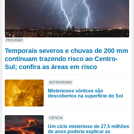
PREVISÃO
Temporais severos e chuvas de 200 mm
continuam trazendo risco ao Centro-
Sul; confira as áreas em risco
ASTRONOMIA
Misteriosos vórtices são
descobertos na superfície do Sol
CIÊNCIA
Um ciclo misterioso de 27,5 milhões
de anos poderia explicar as