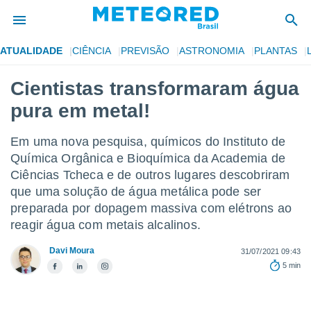
ATUALIDADE
CIÊNCIA
PREVISÃO
ASTRONOMIA
PLANTAS
de
Cientistas transformaram água
 da
pura em metal!
tempo.com)
do por
is para
Em uma nova pesquisa, químicos do Instituto de
e as
Química Orgânica e Bioquímica da Academia de
 fornecidas
Ciências Tcheca e de outros lugares descobriram
 qualidade.
r a este
que uma solução de água metálica pode ser
s das
preparada por dopagem massiva com elétrons ao
opções:
reagir água com metais alcalinos.
ookies e
Davi Moura
31/07/2021 09:43
 forma
5 min
e digital
da,