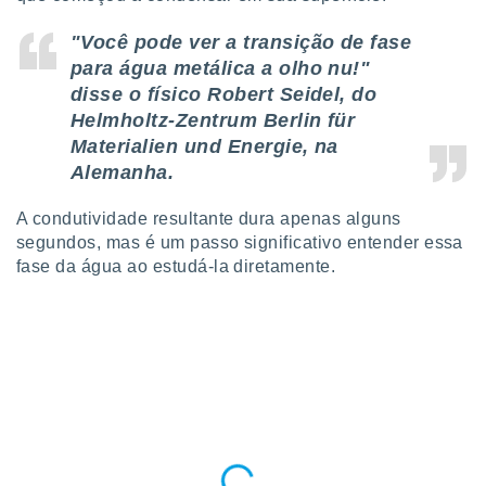
ite através
atura,
"Você pode ver a transição de fase
 botão
para água metálica a olho nu!"
disse o físico Robert Seidel, do
Helmholtz-Zentrum Berlin für
nto, nós e
Materialien und Energie, na
arceiros
Alemanha.
cookies,
ores únicos
ias
A condutividade resultante dura apenas alguns
s para
segundos, mas é um passo significativo entender essa
 aceder e
fase da água ao estudá-la diretamente.
dados
ais como a
 este sitio
eços IP e
ores de
possível
es possam
os seus
oais com
nteresse