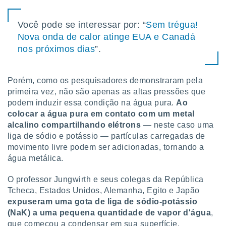
tar a
de cookies,
uar a
Você pode se interessar por: “
Sem trégua!
osso site
Nova onda de calor atinge EUA e Canadá
 Neste
nos próximos dias
”.
mamo-lo de
s os
cessários
Porém, como os pesquisadores demonstraram pela
rar a
primeira vez, não são apenas as altas pressões que
no website,
podem induzir essa condição na água pura.
Ao
ilizaremos
colocar a água pura em contato com um metal
a analisar o
alcalino compartilhando elétrons
— neste caso uma
nto ou
liga de sódio e potássio — partículas carregadas de
ntar
 ou
movimento livre podem ser adicionadas, tornando a
água metálica.
dos,
ssa
O professor Jungwirth e seus colegas da República
ublicidade
Tcheca, Estados Unidos, Alemanha, Egito e Japão
expuseram uma gota de liga de sódio-potássio
ada. Pode
(NaK) a uma pequena quantidade de vapor d'água
,
nstalação de
ceder ao
que começou a condensar em sua superfície.