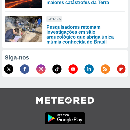
maiores catástrofes da Terra
CIÊNCIA
Pesquisadores retomam
investigações em sítio
arqueológico que abriga única
múmia conhecida do Brasil
Siga-nos