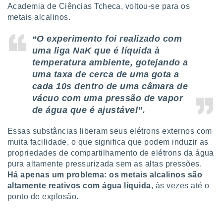
conteúdos.
Academia de Ciências Tcheca, voltou-se para os
metais alcalinos.
ção
“O experimento foi realizado com
ão através
uma liga NaK que é líquida à
de
temperatura ambiente, gotejando a
,
 e
uma taxa de cerca de uma gota a
cada 10s dentro de uma câmara de
dos,
vácuo com uma pressão de vapor
publicidade
de água que é ajustável”.
s, estudos
a e
mento de
Essas substâncias liberam seus elétrons externos com
muita facilidade, o que significa que podem induzir as
propriedades de compartilhamento de elétrons da água
ossos 1199
pura altamente pressurizada sem as altas pressões.
eiros
Há apenas um problema: os metais alcalinos são
altamente reativos com água líquida
, às vezes até o
ponto de explosão.